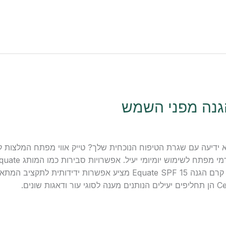
גנה מפני השמש
דיעה עם שגרת הטיפוח הנוכחית שלך? טייק אווי מפתח המלצות למ
יעילים למוצרים פופולריים כגון Cetaphil. קרם הגנה Equate SPF 15 מציע אפשר