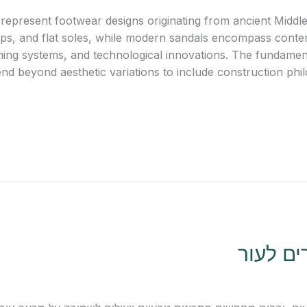
s represent footwear designs originating from ancient Middl
raps, and flat soles, while modern sandals encompass conte
ing systems, and technological innovations. The fundament
d beyond aesthetic variations to include construction philos
ים לעור