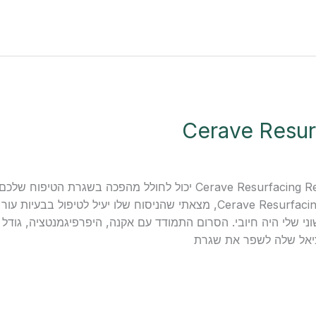
האם אי פעם תהיתם כיצד Cerave Resurfacing Retinol Serum יכול לחולל מ
הראשונית לאחר בדיקת סרום Cerave Resurfacing Retinol, מצאתי שהניסוח שלו יעיל לט
 שלי היה חיובי. הסרום התמודד עם אקנה, היפרפיגמנטציה, גודל נק
יאל שלה לשפר את שגרת