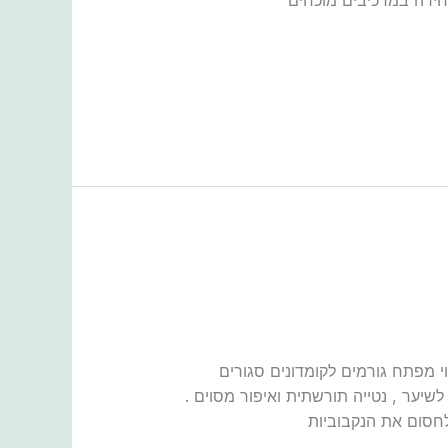
חירה במרכיבים מוכחים
י מפתח גורמים לקומדונים סגורים
לשיער , נטייה תורשתית ואיפור מסוים .
לחסום את הנקבוביות