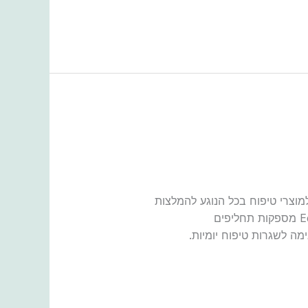
וצרי טיפוח בכל הנוגע להמלצות
למוצרי טיפוח, מגוון ובמחיר סביר הם גורמי מפתח לשימוש יומיומי יעיל. אפשרויות סבירות כמו המותג Equate מספקות תחליפים
ות ידידותית לתקציב המתאימה לשגרות טיפוח יומיות.