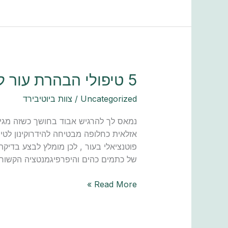
5
5 טיפולי הבהרת עור לדהיית מלזמה ללא HYDROQUINONE רופא עור
טיפולי
Uncategorized
/
צוות ביוטיבירד
הבהרת
עור
נמאס לך להרגיש אבוד בחושך כשזה מגיע
לדהיית
אזלאית כחלופה מבטיחה להידרוקינון לטיפ
מלזמה
פוטנציאלי בעור , לכן מומלץ לבצע בדיק
ללא
של כתמים כהים והיפרפיגמנטציה הקשורה 
HYDROQUINONE
רופא
Read More »
עור