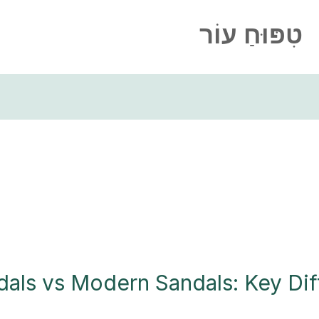
טִפּוּחַ עוֹר
ndals vs Modern Sandals: Key Di