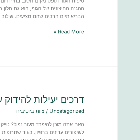
טיפוח העור תופס מקום חשוב בחיי היום 
לעור
ההגנה החיצונית של הגוף, הוא גם חלון ר
הבריאותיים הרבים שהם מציעים. שילוב 
Read More »
דרכים
דרכים יעילות להידוק ע
יעילות
Uncategorized
/
צוות ביוטיבירד
להידוק
עור
האם אתה מוכן להיפרד מעור נפול? טייק או
נפול
לשיפורים עדינים ברפיון. בעוד שתרופות ט