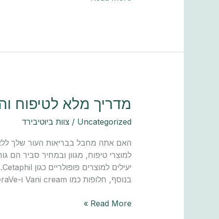
מדריך
מדריך מלא לטיפוח וה
מלא
Uncategorized
/
צוות ביוטיבירד
לטיפוח
והגנה
האם אתה מחבל בבריאות העור שלך ללא י
מפני
השמש
בנוסף, חלופות כמו Vani cream ו-CeraVe הן תחליפים יעילים הנותנים מענה לסוגי עור ודאגות שונים.
Read More »