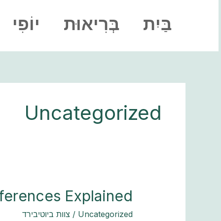
ילוג
תוכן
בַּיִת
בְּרִיאוּת
יוֹפִי
Uncategorized
fferences Explained
Biblical
Sandals
Uncategorized
/
צוות ביוטיבירד
vs