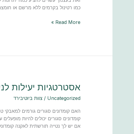
זאת בעצמך עשויים להציע כמה יתרונות ל
כמו רטינול בקרמים ללא מרשם או חומצה 
Read More »
אסטרטגיות
אסטרטגיות יעילות לני
יעילות
Uncategorized
/
צוות ביוטיבירד
לניהול
קומדונים
האם קומדונים סגורים גורמים למאבקי טיפ
סגורים
קומדונים סגורים יכולים להיות מופעלים ע
אם יש לך נטייה תורשתית לאקנה קומדונל