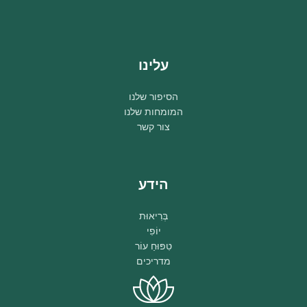
עלינו
הסיפור שלנו
המומחות שלנו
צור קשר
הידע
בְּרִיאוּת
יוֹפִי
טִפּוּחַ עוֹר
מדריכים