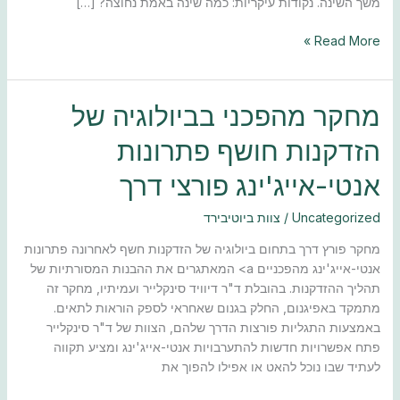
משך השינה. נקודות עיקריות: כמה שינה באמת נחוצה? […]
Read More »
מחקר
מחקר מהפכני בביולוגיה של
מהפכני
הזדקנות חושף פתרונות
בביולוגיה
של
אנטי-אייג'ינג פורצי דרך
הזדקנות
חושף
Uncategorized
/
צוות ביוטיבירד
פתרונות
אנטי-אייג'ינג
מחקר פורץ דרך בתחום ביולוגיה של הזדקנות חשף לאחרונה פתרונות
פורצי
אנטי-אייג'ינג מהפכניים a> המאתגרים את ההבנות המסורתיות של
דרך
תהליך ההזדקנות. בהובלת ד"ר דיוויד סינקלייר ועמיתיו, מחקר זה
מתמקד באפיגנום, החלק בגנום שאחראי לספק הוראות לתאים.
באמצעות התגליות פורצות הדרך שלהם, הצוות של ד"ר סינקלייר
פתח אפשרויות חדשות להתערבויות אנטי-אייג'ינג ומציע תקווה
לעתיד שבו נוכל להאט או אפילו להפוך את