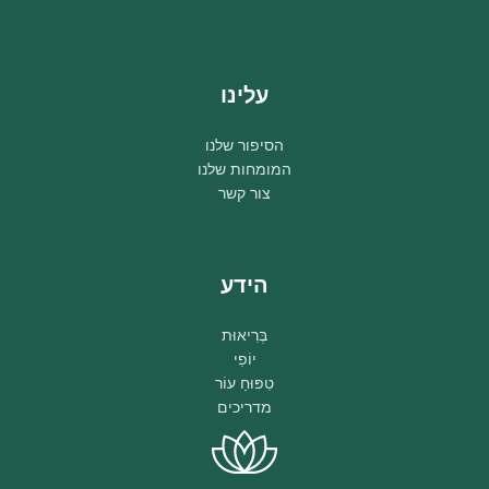
עלינו
הסיפור שלנו
המומחות שלנו
צור קשר
הידע
בְּרִיאוּת
יוֹפִי
טִפּוּחַ עוֹר
מדריכים