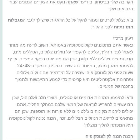
הקרובה שלך בביטחון, בידיעה שאתה נוקט את הצעדים הנכונים עבור
הבריאות שלך.
בוא נצלול לפרטים ונעזור להקל על כל הדאגות שיש לך לגבי ה
מגבלות
התזונתיות
לפני ההליך.
רעיון מרכזי
כאשר אתם מתכוננים לקולונוסקופיה באסותא, חשוב לדעת מה מותר
לאכול לפני ההליך. עליכם להקפיד על נוזלים צלולים, הכוללים מים,
מרק ומיצים צלולים ללא pulp, שכן הם מסייעים בניקוי המעיים. עדיף
להימנע ממזון מוצק, במיוחד כזה עשיר בסיבים, במשך כ-24-48
שעות לפני הקולונוסקופיה. שמירה על הידרציה עם נוזלים צלולים
ופתרונות אלקטרוליטים היא קריטית כדי למנוע התייבשות ולתמוך
בהכנה של המעיים.
ודאו להימנע ממזונות אדומים או סגולים, מוצרי חלב ואלכוהול, שכן
הם עשויים להפריע לנראות של המעי שלכם במהלך ההליך. אתם
יכולים ליהנות מקינוחים ג'לטיניים ללא פירות או תוספות, שכן הם
מתאימים לדיאטת הנוזלים הצלולים. זכרו, הכנה נכונה לקולונוסקופיה
היא המפתח להליך מוצלח!
הבנת הכנה לקולונוסקופיה