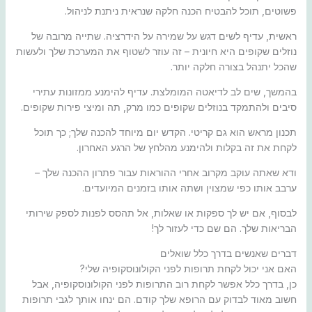
פשוטים, תוכל להבטיח הכנה חלקה שנראית ניתנת לניהול.
ראשית, עדיף לשים דגש על שמירה על הידרציה. שתייה מרובה של
נוזלים שקופים היא חיונית – זה עוזר לשטוף את המערכת שלך ולעשות
שהכל יתנהל בצורה חלקה יותר.
בהמשך, שים לב לדיאטה המומלצת. עדיף להימנע ממזונות עתירי
סיבים ולהתמקד בנוזלים שקופים כמו מרק, תה ומיצי פירות שקופים.
תכנון מראש הוא גם קריטי. הקדש יום מיוחד להכנה שלך; כך תוכל
לקחת את זה בקלות ולהימנע מהלחץ של הרגע האחרון.
ודא שאתה עוקב מקרוב אחרי ההוראות עבור פתרון ההכנה שלך –
ערבב אותו כפי שמצוין ושתה אותו בזמנים המיועדים.
לבסוף, אם יש לך ספקות או שאלות, אל תהסס לפנות לספק שירותי
הבריאות שלך. הם שם כדי לעזור לך!
דברים שאנשים בדרך כלל שואלים
האם אני יכול לקחת תרופות לפני הקולונוסקופיה שלי?
כן, בדרך כלל אפשר לקחת רוב התרופות לפני הקולונוסקופיה, אבל
חשוב מאוד לבדוק עם הרופא שלך קודם. הם ינחו אותך לגבי תרופות