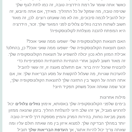
כאשר אתה שומר על רמת הידרציה טובה, זה כמו לתת לגוף שלך
שטיפה טובה, מה שמקל על כל התהליך. מאידך, אם אתה מיובש, זה
יכול להוביל לכמה סיבוכים, וזה לא מה שאנחנו רוצים. לכן, זה מאוד
חשוב לשתות הרבה נוזלים צלולים לפני המועד שלך. זכור, הידרציה
היא המפתח להכנה מוצלחת לקולונוסקופיה!
האם תוצאות הקולונוסקופיה שלי יושפעו ממה שאני אוכל?
האם תוצאות הקולונוסקופיה שלי יושפעו ממה שאני אוכל? כן, בהחלט!
אכילת המזון הלא נכון יכולה להשפיע על תוצאות הקולונוסקופיה שלך.
זה מאוד חשוב לעקוב אחרי ההנחיות התזונתיות הספציפיות כדי
להבטיח שהכל יהיה ברור. אם תתעלם מעצה זו, זה עשוי להוביל
להערכות שגויות, מה שעלול להקשות על מסע הבריאות שלך. אז, אם
אתה תוהה על הקשר בין התזונה שלך לתוצאות הקולונוסקופיה שלך,
זכור שמה שאתה אוכל משחק תפקיד חיוני!
מילות אחרונות
בימים שלפני הקולונוסקופיה שלך באסותא, אימוץ
נוזלים צלולים
יכול
להרגיש מגביל, אך זהו שלב חיוני להצלחת ההליך. בזמן שהנאה ממזון
מוצק מביאה נוחות, בהירות המרק והמיץ מספקת דרך לראייה טובה
יותר במהלך הבדיקה שלך. למצוא איזון בין מה שאתה חולם עליו ומה
שאתה צריך יכול להיות אתגר, אך
העדפת הבריאות שלך
תוביל