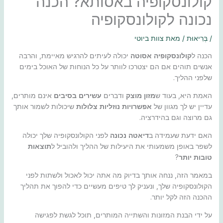
קולונסקופיה באסותא? הכנה
נכונה לקולונסקופיה
/
בְּרִיאוּת
/ מאת
צוות ביוטי
הכנה ל
קולונסקופיה אסוטה
יכולה לעיתים להרגיש מאיימת, והרבה
אנשים תוהים אם הם יצטרכו לוותר על כל הנוחות של האוכל בימים
שלפני ההליך.
האמת היא, בעוד ש
מזון מוצק
ודברים
עשירים בסיבים
אינם מותרים,
עדיין יש לך מגוון של
אפשרויות נוזליות צלולות
שיכולות לשמור אותך
גם מרוצה וגם בהידרציה.
האם ידעת שעמידה ב
דיאטה נכונה
לפני הקולונסקופיה שלך יכולה
לשפר באופן משמעותי את היעילות של ההליך ולהוביל ל
תוצאות
טובות יותר
?
במאמר הזה, ננחה אותך בדיוק מה אתה יכול לאכול ולשתות לפני
הקולונסקופיה שלך, ונעניק לך טיפים מעשיים כדי להפוך את תהליך
ההכנה הזה לקל יותר.
על ידי הבנת המזונות והשתייה המותרים, תוכל לגשת לפגישה