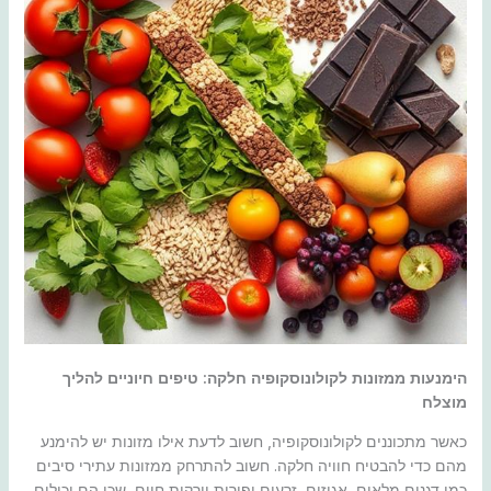
הימנעות ממזונות לקולונוסקופיה חלקה: טיפים חיוניים להליך
מוצלח
כאשר מתכוננים לקולונוסקופיה, חשוב לדעת אילו מזונות יש להימנע
מהם כדי להבטיח חוויה חלקה. חשוב להתרחק ממזונות עתירי סיבים
כמו דגנים מלאים, אגוזים, זרעים ופירות וירקות חיים, שכן הם יכולים