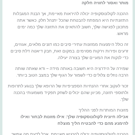
מותר ואסור לחוויה חלקה
ההכנה לקולונוסקופיה יכולה להיראות מאיימת, אך הבנת המגבלות
התזונתיות היא המפתח להבטחת שהכל יתנהל חלק. כאשר אתה
מתכונן לפגישה שלך, חשוב להתאים את התזונה שלך כמה ימים
מראש.
זה כולל הימנעות ממזונות עתירי סיבים כמו דגנים מלאים, אגוזים,
זרעים ופירות וירקות מסוימים. במקום זאת, חבק דיאטה דלת סיבים
כדי לנקות את המעיים שלך בצורה יעילה.
שמירה על הידרציה היא חשובה באותה מידה – ודא שאתה שותה
הרבה נוזלים צלולים כדי לשמור על הגוף שלך במצב הטוב ביותר.
זכור לעקוב אחרי ההנחיות הספציפיות של הרופא שלך בנוגע לתרופות
ולתוספי תזונה, מכיוון שהם יכולים לשחק תפקיד משמעותי בהכנה
שלך.
מזונות המותרות לפני ההליך
אכילה חיונית לקולונוסקופיה שלך: אילו מזונות לבחור ואילו
להימנע מהם כדי להבטיח הליך מוצלח
ההכנה לקולונוסקופיה יכולה להרגיש מאיימת, אבל לדעת מה אפשר