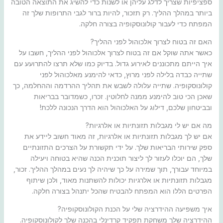
ספציפיות שצריך לדלג עליהן או לשנות כדי להשיג את התוצאה הטובה
ביותר במהלך ההליך. רק תזכור, להיות ברור לגבי התרופות שלך זה
המפתח כדי לעבור קולונוסקופיה בצורה חלקה.
האם זה בטוח לצרוך אלכוהול לפני ההליך?
כאשר אתה שוקל אם זה בטוח לצרוך אלכוהול לפני ההליך, חשבו על
איך הייתם מתכוננים לאירוע גדול. בדיוק כמו שלא תרצו להתרועע עם
שתייה כבדה בלילה לפני מרוץ, כדאי להימנע מאלכוהול לפני
קולונוסקופיה. שתייה עלולה לשבש את תהליך ההרדמה וההחלמה, כך
שאכן הכי טוב להימנע ממנה לחלוטין. זכרו, כשמדובר בבריאות
ובביטחון שלכם, דילוג על האלכוהול הוא הדרך הנכונה ללכת!
מה אם יש לי מגבלות תזונתיות או אלרגיות?
אם יש לך מגבלות תזונתיות או אלרגיות, זה מאוד חשוב ליידע את
ספק שירותי הבריאות שלך. על ידי תקשורת על הצרכים התזונתיים
שלך, הם יוכלו לעזור לך ליצור תוכנית הכנה שהיא בטוחה ויעילה
במיוחד עבורך, תוך שמירה על כך שיהיה לך נעים במהלך ההליך. זכור,
מגבלות תזונתיות או אלרגיות יכולות להשתנות מאוד, ולכן שיתוף
הפרטים הללו הוא המפתח להבטיח שהכל יתנהל בצורה חלקה.
איך משפיעה ההידרציה שלי על הכנת הקולונוסקופיה?
ההידרציה שלך משחקת תפקיד קרדינלי בהכנה שלך לקולונוסקופיה.