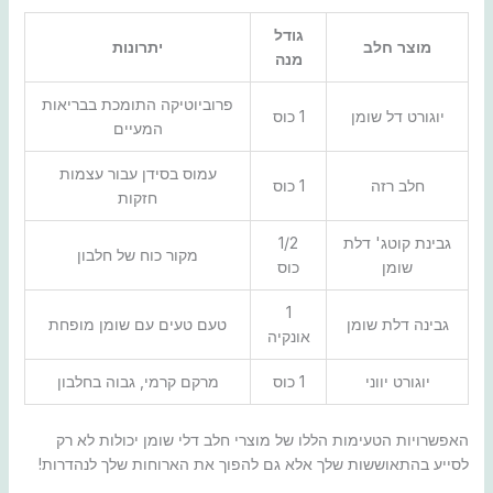
גודל
מוצר חלב
יתרונות
מנה
פרוביוטיקה התומכת בבריאות
יוגורט דל שומן
1 כוס
המעיים
עמוס בסידן עבור עצמות
חלב רזה
1 כוס
חזקות
גבינת קוטג' דלת
1/2
מקור כוח של חלבון
שומן
כוס
1
גבינה דלת שומן
טעם טעים עם שומן מופחת
אונקיה
יוגורט יווני
1 כוס
מרקם קרמי, גבוה בחלבון
האפשרויות הטעימות הללו של מוצרי חלב דלי שומן יכולות לא רק
לסייע בהתאוששות שלך אלא גם להפוך את הארוחות שלך לנהדרות!