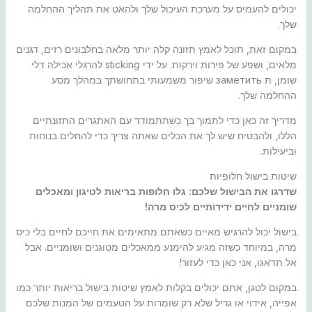
יכולים להעמיס על מערכת העיכול שלך ולהאט את תהליך ההחלמה
שלך.
במקום זאת, תוכל לאמץ תזונה קלה יותר מלאה בחלבונים רזים, דגנים
מלאים, ושפע של פירות וירקות. על ידי sticking להרגלי אכילה דלי
שומן, ת заметить שיפור משמעותי בתחושתך במהלך מסע
ההחלמה שלך.
מדריך זה כאן כדי לתמוך בך כשתתמודד עם האתגרים התזונתיים
הללו, ולהבטיח שיש לך את הכלים שאתה צריך כדי להחלים בנוחות
וביעילות.
שיטות בישול חלופיות
שדרגו את הבישול שלכם: גלו חלופות בריאות לטיגון ומאכלים
שומניים לחיים ידידותיים לכיס מרה!
בישול יכול להרגיש מאיים כשאתם מתאימים את חייכם לחיים בלי כיס
מרה, במיוחד כשזה מגיע להימנע ממאכלים מטוגנים ושומניים. אבל
אל תדאגו, אני כאן כדי לעזור!
במקום לטגן, אתם יכולים בקלות לאמץ שיטות בישול בריאות יותר כמו
אפייה, אידוי או גריל שלא רק שומרות על הטעמים של המנות שלכם