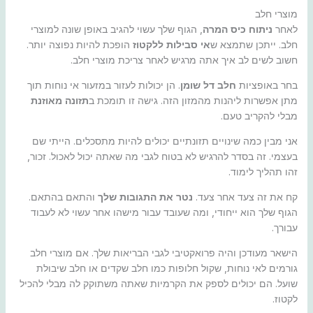
מוצרי חלב
לאחר
ניתוח כיס המרה
, הגוף שלך עשוי להגיב באופן שונה למוצרי
חלב. ייתכן שתמצא ש
אי סבילות ללקטוז
הופכת להיות נפוצה יותר.
חשוב לשים לב איך אתה מרגיש לאחר צריכת מוצרי חלב.
בחר באופציות
חלב דל שומן
. הן יכולות לעזור במזעור אי נוחות תוך
מתן אפשרות ליהנות מהמזון הזה. גישה זו תומכת ב
תזונה מאוזנת
מבלי להקריב טעם.
אני מבין כמה שינויים תזונתיים יכולים להיות מתסכלים. הייתי שם
בעצמי. זה בסדר להרגיש לא בטוח לגבי מה שאתה יכול לאכול. זכור,
זהו תהליך לימוד.
קח את זה צעד אחר צעד.
נטר את התגובות שלך
והתאם בהתאם.
הגוף שלך הוא ייחודי, ומה שעובד עבור מישהו אחר עשוי לא לעבוד
עבורך.
הישאר מעודכן והיה פרואקטיבי לגבי הבריאות שלך. אם מוצרי חלב
גורמים לאי נוחות, שקול חלופות כמו חלב שקדים או חלב שיבולת
שועל. הם יכולים לספק את הקרמיות שאתה משתוקק לה מבלי להכיל
לקטוז.