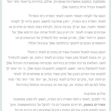
ומספקת. במקום אפשרויות שומניות, שילוב בחירות בריאות יותר יכול
לעשות הבדל גדול בתזונה שלך.
האם עלי לקחת תוספי תזונה לאחר הסרת כיס המרה?
לאחר הסרת כיס המרה, ייתכן שתרצה לחשוב האם כדאי לך לקחת
תוספי תזונה. אם יש לך בעיות עיכול, לקיחת כמה חומרים מזינים או
אנזימים עשויה לעזור. זה רעיון טוב לנהל שיחה עם הרופא שלך על
המצב הייחודי שלך, מכיוון שהוא יכול להמליץ על הוויטמינים או
התוספים הנכונים לתמוך בהחלמה שלך ובעיכול הכללי.
האם בטוח לאכול מזונות עשירים בסיבים לאחר ניתוח?
כן, זה בטוח לאכול מזון עשיר בסיבים לאחר ניתוח, אך חשוב להתחיל
לאט. העלאת צריכת הסיבים בהדרגה מבטיחה שהמערכת העיכול שלך
תוכל להסתגל כראוי. חשוב להקשיב לתגובות הגוף שלך, כי זה יעזור לך
למצוא את האיזון הנכון של מזון עשיר בסיבים שמתאים לך לאחר
הניתוח. זכור, סיבים יכולים לעזור בעיכול, אך יותר מדי יותר מדי מהר
עלול לגרום לאי נוחות. אז, קח את זה באיטיות והתחל בזהירות!
מילים אחרונות
כדי לסכם, לאחר ניתוח הסרת כיס המרה, חשוב להימנע ממזונות
עשירים בשומן
, חריפים ומעובדים כדי להקל על ההתאוששות. אינך
רוצה לקחת סיכון עם לא נוחות בעיכול שתרגיש כמו רכבת הרים!