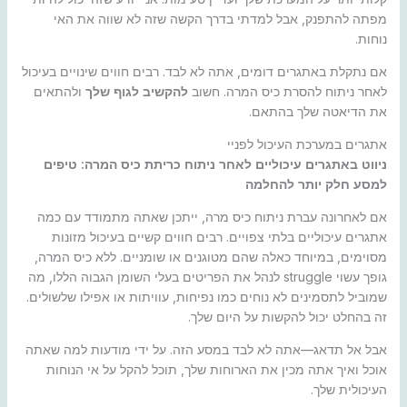
מפתה להתפנק, אבל למדתי בדרך הקשה שזה לא שווה את האי
נוחות.
אם נתקלת באתגרים דומים, אתה לא לבד. רבים חווים שינויים בעיכול
לאחר ניתוח להסרת כיס המרה. חשוב
להקשיב לגוף שלך
ולהתאים
את הדיאטה שלך בהתאם.
אתגרים במערכת העיכול לפניי
ניווט באתגרים עיכוליים לאחר ניתוח כריתת כיס המרה: טיפים
למסע חלק יותר להחלמה
אם לאחרונה עברת ניתוח כיס מרה, ייתכן שאתה מתמודד עם כמה
אתגרים עיכוליים בלתי צפויים. רבים חווים קשיים בעיכול מזונות
מסוימים, במיוחד כאלה שהם מטוגנים או שומניים. ללא כיס המרה,
גופך עשוי struggle לנהל את הפריטים בעלי השומן הגבוה הללו, מה
שמוביל לתסמינים לא נוחים כמו נפיחות, עוויתות או אפילו שלשולים.
זה בהחלט יכול להקשות על היום שלך.
אבל אל תדאג—אתה לא לבד במסע הזה. על ידי מודעות למה שאתה
אוכל ואיך אתה מכין את הארוחות שלך, תוכל להקל על אי הנוחות
העיכולית שלך.