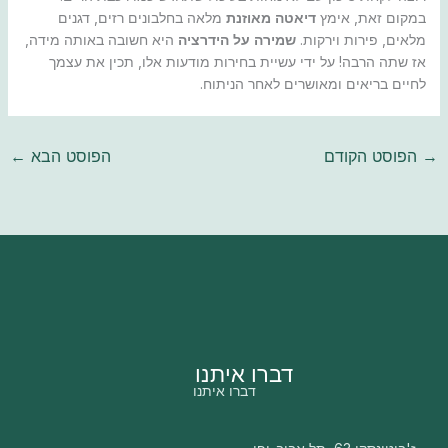
במקום זאת, אימץ
דיאטה מאוזנת
מלאה בחלבונים רזים, דגנים
מלאים, פירות וירקות.
שמירה על הידרציה
היא חשובה באותה מידה,
אז שתה הרבה! על ידי עשיית בחירות מודעות אלו, תכין את עצמך
לחיים בריאים ומאושרים לאחר הניתוח.
→
הפוסט הקודם
הפוסט הבא
←
דברו איתנו
דברו איתנו