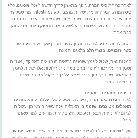
לאחר כריתת כיס המרה, גופך מתאמן לדרך חדשה לעכל שומנים. ללא
כיס המרה, המרה זורמת ישירות מהכבד לא intestines, מה שמקשה
יותר על עיבוד מזונות עתירי שומן. ייתכן שתמצא את עצמך מתמודד
עם אי נוחות עיכול, נפיחות או שלשולים אם תתפנק ביותר מדי שומן
בבת אחת.
חשוב להיות מודע לצריכת המזון עתיר השומן שלך, ולהימנע מגזרי
בשר שומניים, מוצרי חלב מלאים וחמאה.
במקום זאת, שקול לאמץ שומנים בריאים הנמצאים באבוקדו, אגוזים
ושמן זית, אך זכור ליהנות מהם במתינות. חלופות אלו יכולות לתמוך
בהתאמה של גופך תוך כדי שמירה על כך שתקבל את החומרים
המזינים החיוניים.
פריטים מטוגנים ושומניים
לאחר
הסרת כיס המרה
, מערכת ה
עיכול
שלך עלולה להתקשות עם
מאכלים מטוגנים ושומניים
. מאכלים אלה עשירים בשומן ועלולים
לגרום לאי נוחות ולבעיות עיכול. חשוב להיות מודעים למה שאתה
אוכל.
שקול שיטות בישול חלופיות כמו אידוי, אפייה או גריל. אפשרויות אלו
קלות יותר על המערכת שלך ועדיין טעימות. אני יודע שזה יכול להיות