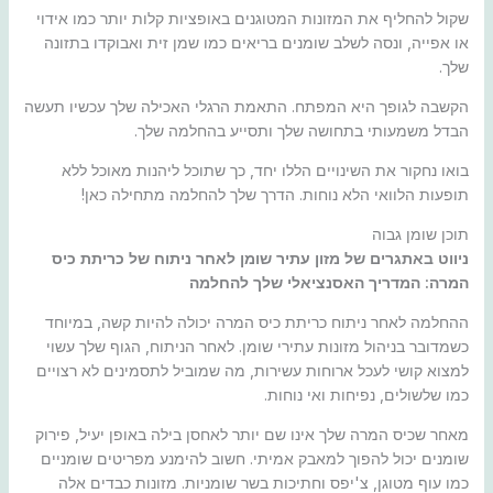
שקול להחליף את המזונות המטוגנים באופציות קלות יותר כמו אידוי
או אפייה, ונסה לשלב שומנים בריאים כמו שמן זית ואבוקדו בתזונה
שלך.
הקשבה לגופך היא המפתח. התאמת הרגלי האכילה שלך עכשיו תעשה
הבדל משמעותי בתחושה שלך ותסייע בהחלמה שלך.
בואו נחקור את השינויים הללו יחד, כך שתוכל ליהנות מאוכל ללא
תופעות הלוואי הלא נוחות. הדרך שלך להחלמה מתחילה כאן!
תוכן שומן גבוה
ניווט באתגרים של מזון עתיר שומן לאחר ניתוח של כריתת כיס
המרה: המדריך האסנציאלי שלך להחלמה
ההחלמה לאחר ניתוח כריתת כיס המרה יכולה להיות קשה, במיוחד
כשמדובר בניהול מזונות עתירי שומן. לאחר הניתוח, הגוף שלך עשוי
למצוא קושי לעכל ארוחות עשירות, מה שמוביל לתסמינים לא רצויים
כמו שלשולים, נפיחות ואי נוחות.
מאחר שכיס המרה שלך אינו שם יותר לאחסן בילה באופן יעיל, פירוק
שומנים יכול להפוך למאבק אמיתי. חשוב להימנע מפריטים שומניים
כמו עוף מטוגן, צ'יפס וחתיכות בשר שומניות. מזונות כבדים אלה