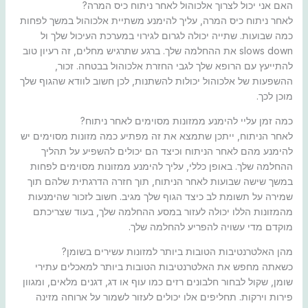
האם אני יכול לצרוך אלכוהול לאחר ניתוח כיס המרה?
לאחר ניתוח כיס המרה, עליך להימנע משתיית אלכוהול במשך לפחות
כמה שבועות. שתייה יכולה לגרום לגירוי במערכת העיכול שלך ול
slows down את ההחלמה שלך. ברגע שתרגיש מחלים, זה רעיון טוב
להתייעץ עם הרופא שלך לגבי החזרת אלכוהול בבטחה. זכור,
ההשפעות של אלכוהול יכולות להשתנות, לכן חשוב לוודא שהגוף שלך
מוכן לכך.
כמה זמן עליי להימנע ממזונות מסוימים לאחר ניתוח?
לאחר הניתוח, ייתכן שתמצא את זה מפתיע כמה מזונות מסוימים יש
להימנע מהם לאחר הניתוח וכיצד הם יכולים להשפיע על תהליך
ההחלמה שלך. באופן כללי, עליך להימנע ממזונות מסוימים לפחות
במשך שישה שבועות לאחר הניתוח, תוך חזרה הדרגתית שלהם תוך
שמירה על תשומת לב כיצד הגוף שלך מגיב. חשוב לזכור שהימנעות
מהמזונות הללו יכולה לעזור במסע ההחלמה שלך, בעוד שצריכתם
מוקדם מדי עשויה להפריע להחלמה שלך.
מהן האלטרנטיבות הטובות ביותר למזונות עשירים בשומן?
כשאתה מחפש את האלטרנטיבות הטובות ביותר למאכלים עתירי
שומן, שקול לבחור חלבונים רזים כמו עוף או דג, דגנים מלאים, ומגוון
פירות וירקות. תחליפים אלו יכולים לעזור לשמור על ארוחה מזינה