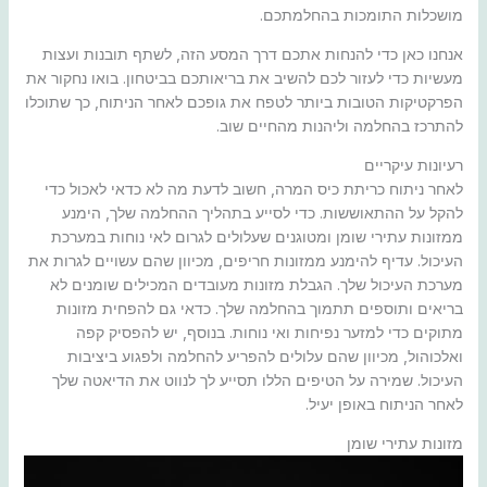
מושכלות התומכות בהחלמתכם.
אנחנו כאן כדי להנחות אתכם דרך המסע הזה, לשתף תובנות ועצות
מעשיות כדי לעזור לכם להשיב את בריאותכם בביטחון. בואו נחקור את
הפרקטיקות הטובות ביותר לטפח את גופכם לאחר הניתוח, כך שתוכלו
להתרכז בהחלמה וליהנות מהחיים שוב.
רעיונות עיקריים
לאחר ניתוח כריתת כיס המרה, חשוב לדעת מה לא כדאי לאכול כדי
להקל על ההתאוששות. כדי לסייע בתהליך ההחלמה שלך, הימנע
ממזונות עתירי שומן ומטוגנים שעלולים לגרום לאי נוחות במערכת
העיכול. עדיף להימנע ממזונות חריפים, מכיוון שהם עשויים לגרות את
מערכת העיכול שלך. הגבלת מזונות מעובדים המכילים שומנים לא
בריאים ותוספים תתמוך בהחלמה שלך. כדאי גם להפחית מזונות
מתוקים כדי למזער נפיחות ואי נוחות. בנוסף, יש להפסיק קפה
ואלכוהול, מכיוון שהם עלולים להפריע להחלמה ולפגוע ביציבות
העיכול. שמירה על הטיפים הללו תסייע לך לנווט את הדיאטה שלך
לאחר הניתוח באופן יעיל.
מזונות עתירי שומן