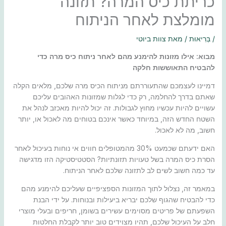
כריתת כיס המרה? תזונה
מומלצת לאחר הניתוח
/
בְּרִיאוּת
/ מאת
צוות ביוטי
מבוא: אילו מזונות להימנע מהם לאחר ניתוח כיס מרה כדי
להבטיח התאוששות חלקה
דמיינו לעצמכם שהתעוררתם מניתוח הכיס מרה שלכם, מלאים הקלה
שאתם בדרך להחלמה, רק כדי לגלות שמזונות האהובים עליכם
עשויים להיות עכשיו מחוץ לגבולות. זה יכול להיות מאכזב לנהל את
השטח החדש הזה, במיוחד כאשר אינכם בטוחים מה לאכול או, יותר
חשוב, מה לא לאכול.
האם ידעתם שכמעט 30% מהמטופלים חווים אי נוחות בעיכול לאחר
הסרת כיס המרה בשל טעויות תזונתיות? הסטטיסטיקה הזו מדגישה
עד כמה חשוב לשים לב לתזונה שלכם לאחר הניתוח.
במאמר זה, נצלול לתוך המזונות הספציפיים שעליכם להימנע מהם
כדי להבטיח שהגוף שלכם יבריא ביעילות ובנוחות. על ידי הבנת
השפעתם של פריטים מסוימים עשירים בשומן, חריפים ובעלי מוצרי
חלב על העיכול שלכם, תהיו מצוידים טוב יותר לקבלת החלטות