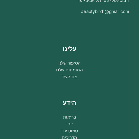
ז'בוטינסקי 63, תל אביב-יפו
beautybird1@gmail.com
עלינו
הסיפור שלנו
המומחות שלנו
צור קשר
הידע
בְּרִיאוּת
יוֹפִי
טִפּוּחַ עוֹר
מדריכים