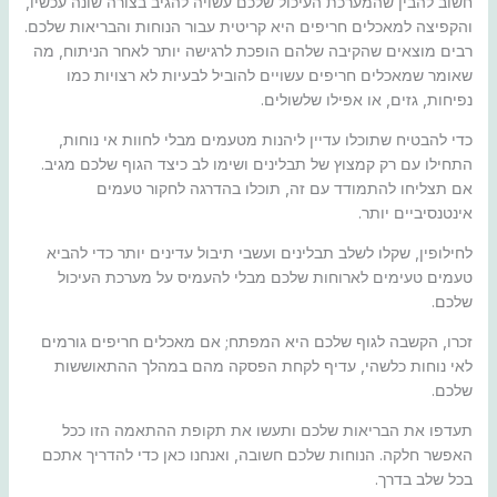
חשוב להבין שהמערכת העיכול שלכם עשויה להגיב בצורה שונה עכשיו,
והקפיצה למאכלים חריפים היא קריטית עבור הנוחות והבריאות שלכם.
רבים מוצאים שהקיבה שלהם הופכת לרגישה יותר לאחר הניתוח, מה
שאומר שמאכלים חריפים עשויים להוביל לבעיות לא רצויות כמו
נפיחות, גזים, או אפילו שלשולים.
כדי להבטיח שתוכלו עדיין ליהנות מטעמים מבלי לחוות אי נוחות,
התחילו עם רק קמצוץ של תבלינים ושימו לב כיצד הגוף שלכם מגיב.
אם תצליחו להתמודד עם זה, תוכלו בהדרגה לחקור טעמים
אינטנסיביים יותר.
לחילופין, שקלו לשלב תבלינים ועשבי תיבול עדינים יותר כדי להביא
טעמים טעימים לארוחות שלכם מבלי להעמיס על מערכת העיכול
שלכם.
זכרו, הקשבה לגוף שלכם היא המפתח; אם מאכלים חריפים גורמים
לאי נוחות כלשהי, עדיף לקחת הפסקה מהם במהלך ההתאוששות
שלכם.
תעדפו את הבריאות שלכם ותעשו את תקופת ההתאמה הזו ככל
האפשר חלקה. הנוחות שלכם חשובה, ואנחנו כאן כדי להדריך אתכם
בכל שלב בדרך.