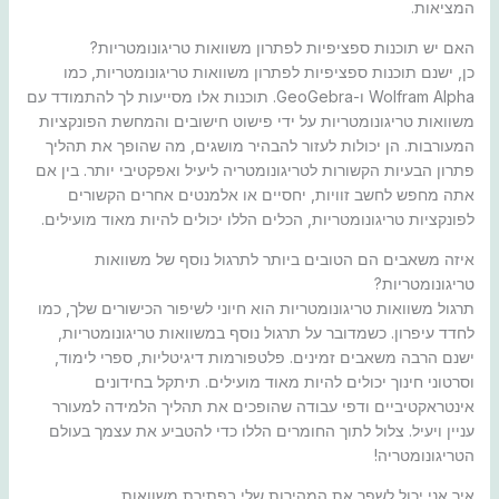
המציאות.
האם יש תוכנות ספציפיות לפתרון משוואות טריגונומטריות?
כן, ישנם תוכנות ספציפיות לפתרון משוואות טריגונומטריות, כמו
Wolfram Alpha ו-GeoGebra. תוכנות אלו מסייעות לך להתמודד עם
משוואות טריגונומטריות על ידי פישוט חישובים והמחשת הפונקציות
המעורבות. הן יכולות לעזור להבהיר מושגים, מה שהופך את תהליך
פתרון הבעיות הקשורות לטריגונומטריה ליעיל ואפקטיבי יותר. בין אם
אתה מחפש לחשב זוויות, יחסיים או אלמנטים אחרים הקשורים
לפונקציות טריגונומטריות, הכלים הללו יכולים להיות מאוד מועילים.
איזה משאבים הם הטובים ביותר לתרגול נוסף של משוואות
טריגונומטריות?
תרגול משוואות טריגונומטריות הוא חיוני לשיפור הכישורים שלך, כמו
לחדד עיפרון. כשמדובר על תרגול נוסף במשוואות טריגונומטריות,
ישנם הרבה משאבים זמינים. פלטפורמות דיגיטליות, ספרי לימוד,
וסרטוני חינוך יכולים להיות מאוד מועילים. תיתקל בחידונים
אינטראקטיביים ודפי עבודה שהופכים את תהליך הלמידה למעורר
עניין ויעיל. צלול לתוך החומרים הללו כדי להטביע את עצמך בעולם
הטריגונומטריה!
איך אני יכול לשפר את המהירות שלי בפתירת משוואות