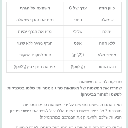
כיוון הזזה
ערך של C
השפעה על הגרף
שמאלה
חיובי
מזיז את הגרף שמאלה
ימינה
שלילי
מזיז את הגרף ימינה
ללא הזזה
אפס
הגרף נשאר ללא שינוי
מחזור מלא
\(2\pi\)
חוזר למקום המקורי
רבע מחזור
\(\pi/2\)
מזיז את הגרף ב-\(\pi/2\)
טכניקות לפישוט משוואות
שחררו את הפשטות של משוואות טריגונומטריות: שלטו בטכניקות
לפשט ולפתור בביטחון!
האם אתם מרגישים מוצפים על ידי משוואות טריגונומטריות
מורכבות? גלו כיצד פישוט הבעיות הללו יכול לשפר את כישורי פתרון
הבעיות שלכם ולהעמיק את הבנתכם במתמטיקה!
על ידי למידה לזהות זהויות טריגונומטריות מפתח, לפרק ביטויים