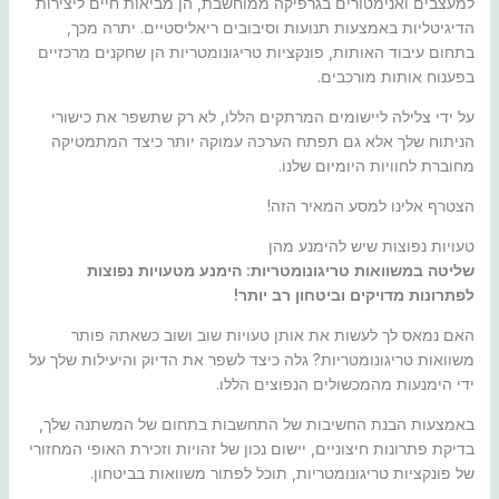
למעצבים ואנימטורים בגרפיקה ממוחשבת, הן מביאות חיים ליצירות
הדיגיטליות באמצעות תנועות וסיבובים ריאליסטיים. יתרה מכך,
בתחום עיבוד האותות, פונקציות טריגונומטריות הן שחקנים מרכזיים
בפענוח אותות מורכבים.
על ידי צלילה ליישומים המרתקים הללו, לא רק שתשפר את כישורי
הניתוח שלך אלא גם תפתח הערכה עמוקה יותר כיצד המתמטיקה
מחוברת לחוויות היומיום שלנו.
הצטרף אלינו למסע המאיר הזה!
טעויות נפוצות שיש להימנע מהן
שליטה במשוואות טריגונומטריות: הימנע מטעויות נפוצות
לפתרונות מדויקים וביטחון רב יותר!
האם נמאס לך לעשות את אותן טעויות שוב ושוב כשאתה פותר
משוואות טריגונומטריות? גלה כיצד לשפר את הדיוק והיעילות שלך על
ידי הימנעות מהמכשולים הנפוצים הללו.
באמצעות הבנת החשיבות של התחשבות בתחום של המשתנה שלך,
בדיקת פתרונות חיצוניים, יישום נכון של זהויות וזכירת האופי המחזורי
של פונקציות טריגונומטריות, תוכל לפתור משוואות בביטחון.