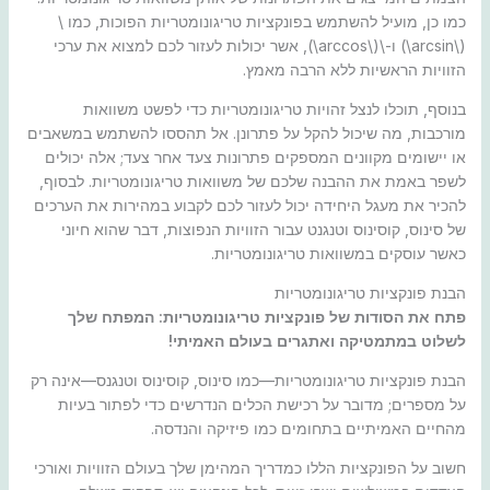
כמו כן, מועיל להשתמש בפונקציות טריגונומטריות הפוכות, כמו \
(\arcsin\) ו-\(\arccos\), אשר יכולות לעזור לכם למצוא את ערכי
הזוויות הראשיות ללא הרבה מאמץ.
בנוסף, תוכלו לנצל זהויות טריגונומטריות כדי לפשט משוואות
מורכבות, מה שיכול להקל על פתרונן. אל תהססו להשתמש במשאבים
או יישומים מקוונים המספקים פתרונות צעד אחר צעד; אלה יכולים
לשפר באמת את ההבנה שלכם של משוואות טריגונומטריות. לבסוף,
להכיר את מעגל היחידה יכול לעזור לכם לקבוע במהירות את הערכים
של סינוס, קוסינוס וטנגנט עבור הזוויות הנפוצות, דבר שהוא חיוני
כאשר עוסקים במשוואות טריגונומטריות.
הבנת פונקציות טריגונומטריות
פתח את הסודות של פונקציות טריגונומטריות: המפתח שלך
לשלוט במתמטיקה ואתגרים בעולם האמיתי!
הבנת פונקציות טריגונומטריות—כמו סינוס, קוסינוס וטנגנס—אינה רק
על מספרים; מדובר על רכישת הכלים הנדרשים כדי לפתור בעיות
מהחיים האמיתיים בתחומים כמו פיזיקה והנדסה.
חשוב על הפונקציות הללו כמדריך המהימן שלך בעולם הזוויות ואורכי