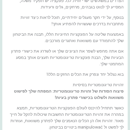
הצדדים במשולשים ישרי זווית. לכל פונקציה יש תפקיד משלה,
המסייע לך לנווט בגבהים, מרחקים, גלים ורעידות.
בנוסף, על ידי חקר מעגלים יחידתיים, תוכל לראות כיצד זוויות
מתחברות בדרכים שעשויות להפתיע אותך!
באמצעות שליטה על הפונקציות החיוניות הללו, תבנה את הביטחון
שלך להתמודד עם משוואות ואתגרים מורכבים.
אם אתה מחפש לשפר את הציונים שלך או לשדרג את כישורי פתרון
הבעיות שלך, הבנת פונקציות טריגונומטריות תעצים אותך במסע
המתמטי שלך.
בוא נצלול יחד ונפרק את הכלים החזקים הללו!
זהויות טריגונומטריות בסיסיות
פיצוח הסודות של זהויות טריגונומטריות: המפתח שלך לפישוט
משוואות ולשלוט בכישורי פתרון בעיות!
כאשר תתחיל להיכנס לעולם הפונקציות הטריגונומטריות, תמצא
במהרה את זהויות הטריגונומטריות החשובות שיכולות להקל על חייך
מאוד. זהויות אלו הן הכלים הנאמנים שלך לפתרון משוואות, ועוזרות
לך לפשט ול manipulować ביטויים בביטחון.