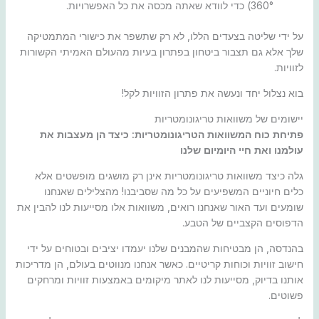
360°) כדי לוודא שאתה מכסה את כל האפשרויות.
על ידי שליטה בצעדים הללו, לא רק שתשפר את כישורי המתמטיקה
שלך אלא גם תצבור ביטחון בפתרון בעיות מהעולם האמיתי הקשורות
לזוויות.
בוא נצלול יחד ונעשה את פתרון הזוויות לקל!
יישומים של משוואות טריגונומטריות
פתיחת כוח המשוואות הטריגונומטריות: כיצד הן מעצבות את
עולמנו ואת חיי היומיום שלנו
גלה כיצד משוואות טריגונומטריות אינן רק מושגים מופשטים אלא
כלים חיוניים המשפיעים על כל מה שסביבנו! מהצלילים שאנחנו
שומעים ועד האור שאנחנו רואים, משוואות אלו מסייעות לנו להבין את
הדפוסים הקצביים של הטבע.
בהנדסה, הן מבטיחות שהמבנים שלנו יעמדו יציבים ובטוחים על ידי
חישוב זוויות וכוחות קריטיים. כאשר אנחנו מנווטים בעולם, הן מדריכות
אותנו בדיוק, מסייעות לנו לאתר מיקומים באמצעות זוויות ומרחקים
פשוטים.