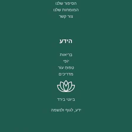
הסיפור שלנו
המומחות שלנו
צור קשר
הידע
בְּרִיאוּת
יוֹפִי
טִפּוּחַ עוֹר
מדריכים
ביוטי בירד
ידע, לגוף ולנשמה
נכתב בעזרת
המוקד האקדמי
עזרה בכתיבת עבודות אקדמיות