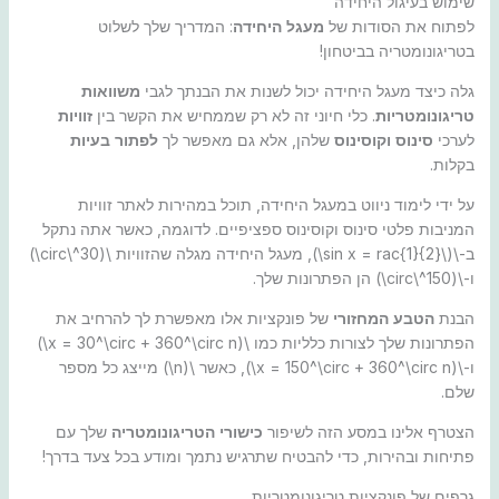
שימוש בעיגול היחידה
לפתוח את הסודות של
מעגל היחידה
: המדריך שלך לשלוט
בטריגונומטריה בביטחון!
גלה כיצד מעגל היחידה יכול לשנות את הבנתך לגבי
משוואות
טריגונומטריות
. כלי חיוני זה לא רק שממחיש את הקשר בין
זוויות
לערכי
סינוס וקוסינוס
שלהן, אלא גם מאפשר לך
לפתור בעיות
בקלות.
על ידי לימוד ניווט במעגל היחידה, תוכל במהירות לאתר זוויות
המניבות פלטי סינוס וקוסינוס ספציפיים. לדוגמה, כאשר אתה נתקל
ב-\(\sin x = rac{1}{2}\), מעגל היחידה מגלה שהזוויות \(30^\circ\)
ו-\(150^\circ\) הן הפתרונות שלך.
הבנת
הטבע המחזורי
של פונקציות אלו מאפשרת לך להרחיב את
הפתרונות שלך לצורות כלליות כמו \(x = 30^\circ + 360^\circ n\)
ו-\(x = 150^\circ + 360^\circ n\), כאשר \(n\) מייצג כל מספר
שלם.
הצטרף אלינו במסע הזה לשיפור
כישורי הטריגונומטריה
שלך עם
פתיחות ובהירות, כדי להבטיח שתרגיש נתמך ומודע בכל צעד בדרך!
גרפים של פונקציות טריגונומטריות