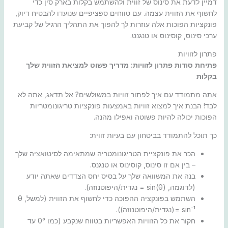
דמיין לדעת את סינוס של זווית ולהשתמש בקלות בארק סין כדי
לחשוף את הזווית עצמה. עם טווחים ספציפיים שנועדו להבטיח דיוק,
פונקציות הפוכות אלה עוזרות לך להפוך את התהליך הרגיל של קביעת
ערכי סינוס, קוסינוס או טנגנט.
פתרון לזוויות
פתיחת סודות פתרון לזוויות: מדריך פשוט למציאת הזווית שלך
בקלות
אתה מתמודד עם איך לפתור זוויות במשולשים? אל תדאג, אתה לא
לבד! הבנת איך למצוא זוויות באמצעות פונקציות טריגונומטריות
הפוכות יכולה להיות פשוטה ואפילו מהנה.
כך תוכל להתמודד בביטחון עם בעיות זווית:
הכר את פונקציית הטריגונומטריה שמתאימה לסיטואציה שלך
– בין אם זו סינוס, קוסינוס או טנגנס.
בנה את המשוואה שלך על בסיס יחס הצדדים שאתה יודע
(לדוגמה, sin(θ) = נגדית/היפוטנוזה).
השתמש בפונקציה ההפוכה כדי לחשוף את הזווית (למשל, θ
= sin⁻¹(נגדית/היפוטנוזה)).
חקור את כל הזוויות האפשריות בטווח שנקבע (כמו 0° עד