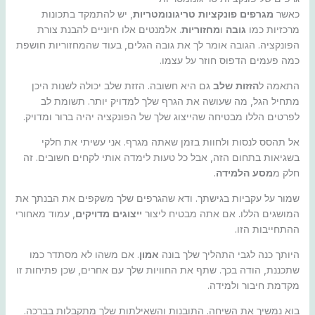
כאשר
מגרפים פונקציות טריגונומטריות
, יש להתמקד בתכונות
מרכזיות כמו
גובה
ו
מחזוריות
. אלמנטים אלו חיוניים להבנת צורת
הפונקציה. הגובה אומר לך את גובה הגלים, בעוד שהמחזוריות חושפת
כמה פעמים הדפוס חוזר על עצמו.
התאמה ל
הזזות שלב
גם היא חשובה. הזזת שלב יכולה לשנות היכן
מתחיל הגל, מה שעושה את הגרף שלך למדויק יותר. תשומת לב
לפרטים הללו מבטיחה שהייצוג שלך של הפונקציה יהיה ברור ומדויק.
אל תהסס לנסות ולחוות בזמן שאתה מגרף. אני עשיתי את חלקי
בשגיאות בתחום הזה, אבל כל טעות לימדה אותי לקחים חשובים. זה
חלק מ
מסע הלמידה
.
שמור על עקביות בגישתך. ודא שהגרפים שלך משקפים את הבנתך את
המושגים הללו. אם אתה מבטיח ליצור
ייצוגים מדויקים
, עמוד מאחורי
ההתחייבות הזו.
היותך כנה לגבי התהליך שלך בונה
אמון
. אם משהו לא מסתדר כמו
שתכננת, הודה בכך. שתף את החוויות שלך עם אחרים, שכן פתיחות זו
מקדמת חיבור ולמידה.
בוא נמשיך את השיחה. התובנות והשאילתות שלך מתקבלות בברכה.