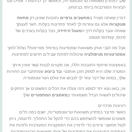
שלך לפתרון משוואות טריגונומטריות, ולאפשר לך להתמודד אפילו עם
הבעיות המורכבות ביותר בביטחון.
דמיין שאתה מצויד ב
מחשבים גרפיים
ותוכנות שאינן רק
מחזות
פונקציות
אלא גם עוזרות לך לאתר פתרונות בקלות. תאר לעצמך
שאתה עובר בקלות דרך ה
מעגל היחידה
, נזכר בקלות בערכים של
סינוס, קוסינוס וטנגנט.
אבל מה לגבי אותן משוואות שמופיעות במיוחד מאיימות? נצלול לתוך
אסטרטגיות מניפולציה
שיכולות לפתוח שבילים חדשים לפתרונות.
באמצעות שיתוף התובנות הללו, אנו מקווים לבנות קשר אמין איתך.
המטרה שלנו היא לספק תוכן אותנטי ו
בר ביצוע
שמתחבר עם החוויות
שלך, בסופו של דבר עוזר לך לכבוש את עולם הטריגונומטריה.
אז, בואו נצא יחד למסע הזה ונגלה את הכלים הפשוטים אך החזקים
שיכולים לעשות הבדל משמעותי ב
מאמצים המתמטיים
שלך.
רעיונות מרכזיים
כאשר מדובר בפתרון משוואות טריגונומטריות, ישנם כמה כלים
פשוטים שאפשר להשתמש בהם כדי להקל על התהליך. לדוגמה, ניתן
לנצל מחשבי גרפים כדי לדמיין את הפונקציות המעורבות ולזהות את
הצמתים המייצגים את הפתרונות של אותן משוואות טריגונומטריות.