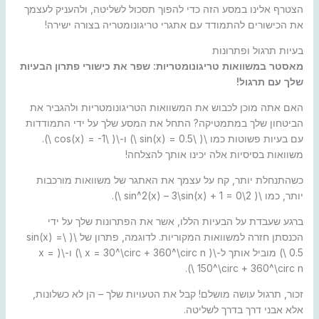
הצטרף אלינו במסע הזה כדי להפוך תסכול לשליטה, ולהעניק לעצמך
את הכישורים להתמודד עם אתגרי טריגונומטריה בצורה ישירה!
בעיות תרגול ופתרונות
מאסטר במשוואות טריגונומטריות: שפר את כישורי פתרון הבעיות
שלך עם תרגול!
האם אתה מוכן לכבוש את המשוואות הטריגונומטריות ולהגביר את
הביטחון שלך במתמטיקה? התחל את המסע שלך על ידי התמודדות
עם בעיות פשוטות כמו \( \sin(x) = 0.5 \) ו-\( \cos(x) = -1 \).
משוואות בסיסיות אלה יכינו אותך להצלחה!
כשהתנחלת יותר, קח על עצמך את האתגר של משוואות מורכבות
יותר, כמו \( 2\sin^2(x) – 3\sin(x) + 1 = 0 \).
ברגע שעבדת על הבעיות הללו, אשר את הפתרונות שלך על ידי
הכנסתן חזרה למשוואות המקוריות. לדוגמה, פתרון של \( \sin(x) =
0.5 \) מוביל אותך ל-\( x = 30^\circ + 360^\circ n \) ו-\( x =
150^\circ + 360^\circ n \).
זכור, תרגול עושה מושלם! קבל את הטעויות שלך – הן לא כשלונות,
אלא אבני דרך בדרך לשליטה.