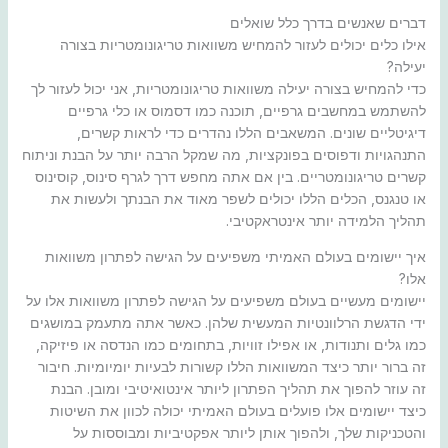
דברים שאנשים בדרך כלל שואלים
אילו כלים יכולים לעזור להמחיש משוואות טריגונומטריות בצורה
יעילה?
כדי להמחיש בצורה יעילה משוואות טריגונומטריות, אני יכול לעזור לך
להשתמש במחשבים גרפיים, תוכנה כמו דסמוס או כלי גרפיים
דיגיטליים שונים. המשאבים הללו נהדרים כדי לראות קשרים,
התנהגויות ודפוסים בפונקציות, מה שמקל הרבה יותר על הבנת וניתוח
קשרים טריגונומטריים. בין אם אתה מחפש דרך לגרף סינוס, קוסינוס
או טנגנס, הכלים הללו יכולים לשפר מאוד את הבנתך ולעשות את
תהליך הלמידה יותר אינטראקטיבי.
איך יישומים בעולם האמיתי משפיעים על הגישה לפתרון משוואות
אלו?
יישומים מעשיים בעולם משפיעים על הגישה לפתרון משוואות אלו על
ידי הדגשת הרלוונטיות המעשית שלהן. כאשר אתה מתעמק במושגים
כמו גלים ותנודות, או אפילו זוויות, בתחומים כמו הנדסה או פיזיקה,
זה ברור יותר כיצד המשוואות הללו קשורות לבעיות יומיומיות. חיבור
זה עוזר להפוך את תהליך הפתרון ליותר אינטואיטיבי ומובן. הבנת
כיצד יישומים אלו פועלים בעולם האמיתי יכולה לכוון את השיטות
והטכניקות שלך, ולהפוך אותן ליותר אפקטיביות ומבוססות על