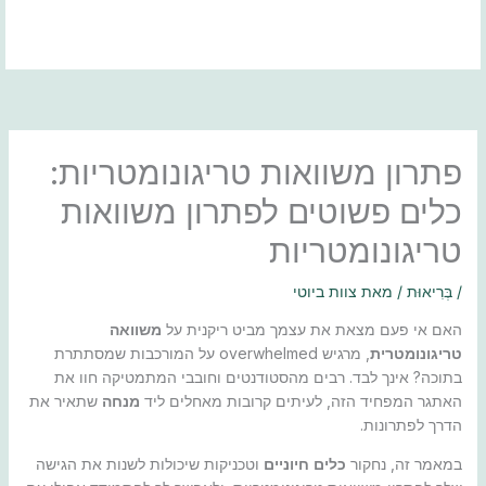
ילוג
תוכן
פתרון משוואות טריגונומטריות:
כלים פשוטים לפתרון משוואות
טריגונומטריות
/
בְּרִיאוּת
/ מאת
צוות ביוטי
האם אי פעם מצאת את עצמך מביט ריקנית על
משוואה
טריגונומטרית
, מרגיש overwhelmed על המורכבות שמסתתרת
בתוכה? אינך לבד. רבים מהסטודנטים וחובבי המתמטיקה חוו את
האתגר המפחיד הזה, לעיתים קרובות מאחלים ליד
מנחה
שתאיר את
הדרך לפתרונות.
במאמר זה, נחקור
כלים חיוניים
וטכניקות שיכולות לשנות את הגישה