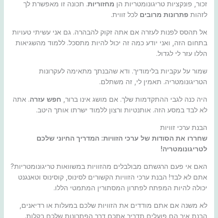
זכור, פונקציות טריגונומטריות הן
מחזוריות
. תכונה זו מאפשרת לך
לזהות
פתרונות מרובים
לכל זווית.
אל תהסס לפנות לעזרה אם אתה זקוק להבהרה. גם אני עשיתי טעויות
בתחום הזה, ואני יודע כמה זה יכול להיות מתסכל. ללמוד מהשגיאות
הללו עזר לי לגדול.
שמור על עקביות בלימודיך. ודא שהבנתך מתאימה לעקרונות
הטריגונומטריה. תאמין לי, זה משתלם.
היה כנה לגבי ההתקדמות שלך. אם מושג אינו ברור,
חפש עזרה
. אתה
לא לבד במסע הזה. אותנטיות ורצון ללמוד ישרתו אותך היטב.
הבנת ערכי זוויות
שחררו את הסודות של ערכי הזוויות: המדריך החיוני שלכם
לטריגונומטריה!
האם אי פעם הרגשתם מבולבלים מהזוויות במשוואות טריגונומטריות?
אתם לא לבד! הבנת ערכי הזוויות הקשורים לסינוס, קוסינוס וטאנגנט
יכולה להיות המפתח לפתרון המסתורין המתמטי הללו.
לא משנה אם אתם מודדים את הזוויות שלכם במעלות או רדיאנים,
הבנת איך הם פועלים תדריך אתכם דרך הפתרונות שלכם בקלות.