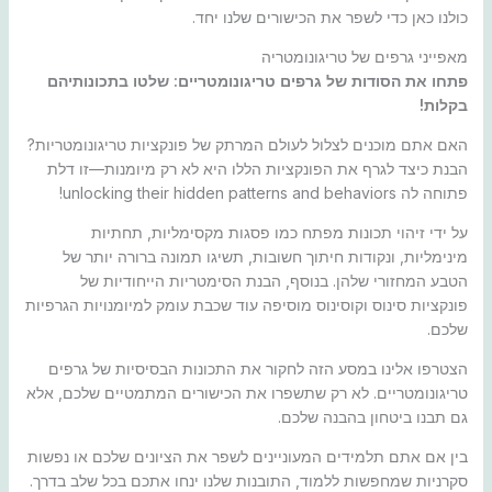
כולנו כאן כדי לשפר את הכישורים שלנו יחד.
מאפייני גרפים של טריגונומטריה
פתחו את הסודות של גרפים טריגונומטריים: שלטו בתכונותיהם
בקלות!
האם אתם מוכנים לצלול לעולם המרתק של פונקציות טריגונומטריות?
הבנת כיצד לגרף את הפונקציות הללו היא לא רק מיומנות—זו דלת
פתוחה לה unlocking their hidden patterns and behaviors!
על ידי זיהוי תכונות מפתח כמו פסגות מקסימליות, תחתיות
מינימליות, ונקודות חיתוך חשובות, תשיגו תמונה ברורה יותר של
הטבע המחזורי שלהן. בנוסף, הבנת הסימטריות הייחודיות של
פונקציות סינוס וקוסינוס מוסיפה עוד שכבת עומק למיומנויות הגרפיות
שלכם.
הצטרפו אלינו במסע הזה לחקור את התכונות הבסיסיות של גרפים
טריגונומטריים. לא רק שתשפרו את הכישורים המתמטיים שלכם, אלא
גם תבנו ביטחון בהבנה שלכם.
בין אם אתם תלמידים המעוניינים לשפר את הציונים שלכם או נפשות
סקרניות שמחפשות ללמוד, התובנות שלנו ינחו אתכם בכל שלב בדרך.