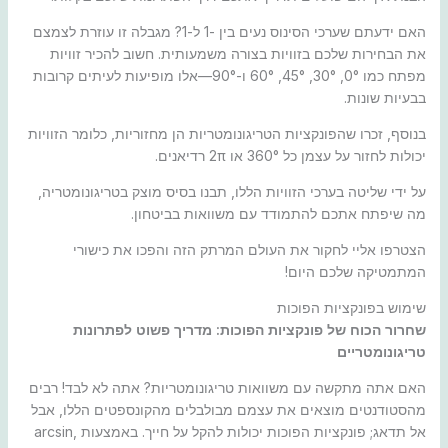
האם ידעתם שערכי הסינוס נעים בין -1 ל-1? מגבלה זו עוזרת לצמצם
את הבחירות שלכם בזוויות בצורה משמעותית. חשוב להכיר זוויות
מפתח כמו 0°, 30°, 45°, 60° ו-90°—אלו מופיעות לעיתים קרובות
בבעיות שונות.
בנוסף, זכרו שהפונקציות הטריגונומטריות הן מחזוריות, כלומר הזוויות
יכולות לחזור על עצמן כל 360° או 2π רדיאנים.
על ידי שליטה בערכי הזוויות הללו, תבנו בסיס מוצק בטריגונומטריה,
מה שיפתח אתכם להתמודד עם משוואות בביטחון.
הצטרפו אליי לחקור את העולם המרתק הזה והפכו את כישורי
המתמטיקה שלכם היום!
שימוש בפונקציות הפוכות
שחרור הכוח של פונקציות הפוכות: מדריך פשוט לפתרונות
טריגונומטריים
האם אתה מתקשה עם משוואות טריגונומטריות? אתה לא לבד! רבים
מהסטודנטים מוצאים את עצמם מבולבלים מהקונספטים הללו, אבל
אל תדאג; פונקציות הפוכות יכולות להקל על חייך. באמצעות arcsin,