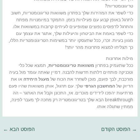
טריגונומטריות?
כדי לשפר את המהירות שלך בפתרון משוואות טריגונומטריות, חשוב
לתרגל באופן קבוע עם פעילויות בזמן. התמקד במיומנויות מפתח
והתרגל לדפוסים נפוצים שמופיעים לעיתים קרובות במשוואות אלו.
כדי לשפר באמת את הביטחון והיעילות שלך, אתגר את עצמך עם
מגוון בעיות. זכרו, ככל שתעסקו יותר במשימות הטריגונומטריות הללו,
כך תצליחו למצוא פתרונות מהר יותר!
מילות אחרונות
ככל שתעמיק בפתרון
משוואות טריגונומטריות
, תמצא שכל כלי
וטכניקה פותחים דלתות חדשות להבנה. דמיין שאתה עומד מול בעיה
מורכבת, לבך פועם, מוכן לשחרר את הכוח של
מעגל היחידה
או את
הדיוק של
המחשבון הגרפי
שלך. עם תרגול, אותן משוואות שהיו פעם
מרתיעות יהפכו לידידים מוכרים. אז, התכונן וקבל את האתגר – הה
breakthrough הבא שלך בטריגונומטריה רק מחכה לך מעבר לפינה,
ממתין שתגלה אותו.
→
הפוסט הקודם
הפוסט הבא
←