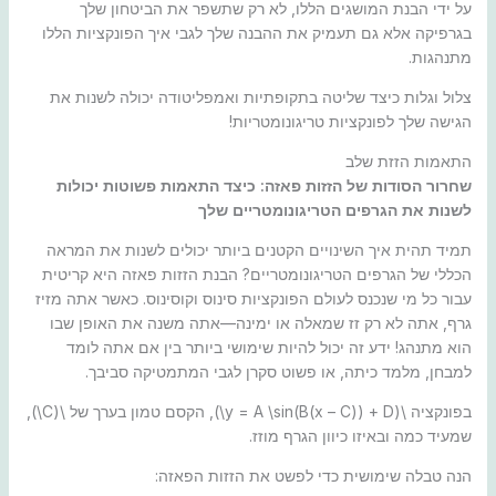
על ידי הבנת המושגים הללו, לא רק שתשפר את הביטחון שלך
בגרפיקה אלא גם תעמיק את ההבנה שלך לגבי איך הפונקציות הללו
מתנהגות.
צלול וגלות כיצד שליטה בתקופתיות ואמפליטודה יכולה לשנות את
הגישה שלך לפונקציות טריגונומטריות!
התאמות הזזת שלב
שחרור הסודות של הזזות פאזה: כיצד התאמות פשוטות יכולות
לשנות את הגרפים הטריגונומטריים שלך
תמיד תהית איך השינויים הקטנים ביותר יכולים לשנות את המראה
הכללי של הגרפים הטריגונומטריים? הבנת הזזות פאזה היא קריטית
עבור כל מי שנכנס לעולם הפונקציות סינוס וקוסינוס. כאשר אתה מזיז
גרף, אתה לא רק זז שמאלה או ימינה—אתה משנה את האופן שבו
הוא מתנהג! ידע זה יכול להיות שימושי ביותר בין אם אתה לומד
למבחן, מלמד כיתה, או פשוט סקרן לגבי המתמטיקה סביבך.
בפונקציה \(y = A \sin(B(x – C)) + D\), הקסם טמון בערך של \(C\),
שמעיד כמה ובאיזו כיוון הגרף מוזז.
הנה טבלה שימושית כדי לפשט את הזזות הפאזה: