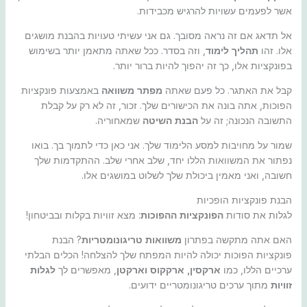
אשר לפעמים עשויות להרגיש מכבידות.
אל תדאג אם זה נראה מסובך. גם אני עשיתי טעויות בהבנת מושגים
אלו. זהו
תהליך לימוד
, וזה בסדר. ככל שאתה מתאמן יותר בשימוש
בפונקציות אלו, כך זה יהפוך להיות ברור יותר.
קבל את האתגר. כל פעם שאתה
מפתר משוואה
באמצעות פונקציות
הפוכות, אתה בונה את הכישורים שלך. זכור, זה לא רק על קבלת
התשובה הנכונה; זה על
הבנת השיטה
שמאחוריה.
שמור על מחויבות למסע הלימוד שלך. אני כאן כדי לתמוך בך. בואו
נפתור את המשוואות הללו יחד, שלב אחרי שלב. ההתקדמות שלך
חשובה, ואני מאמין ביכולת שלך לשלוט במושגים אלו.
הבנת פונקציות הופכיות
לגלות את סודות
הפונקציות ההפוכות
: מצא זוויות בקלות ובביטחון!
האם אתה מתקשה בפתרון
משוואות טריגונומטריות
? הבנת
פונקציות הפוכות יכולה להיות המפתח שלך להצלחה! הכלים הבלתי
ערכיים הללו, כמו
ארקסין, ארקקוס וארקטן
, מאפשרים לך
לגלות
זוויות
מתוך ערכים טריגונומטריים ידועים.