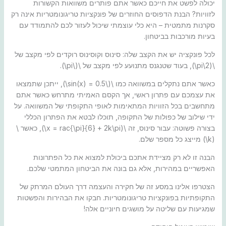
יכולה לפשט את חייכם כאשר אתם פותרים משוואות הקשורות
לזוויות? הבנת הדפוסים החוזרים של פונקציות טריגונומטריות אינה רק
סקרנות מתמטית – היא כלי עוצמתי שיכול לעזור לכם להתמודד עם
בעיות מורכבות בביטחון.
לכל פונקציה יש את הקצב שלה: סינוס וקוסינוס רוקדים לפי מקצב של
\(2\pi\), בעוד שטנגנס מתנועע לפי מקצב של \(\pi\).
כאשר אתם נתקלים במשוואה כמו \(\sin(x) = 0.5\), ייתכן שתמצאו
את עצמכם עם פתרון ראשי, אך הקסם האמיתי מתרחש כאשר אתם
מתחשבים בכל הזוויות המתאימות לאופי התקופתי של המשוואה. על
ידי שילוב של כפולות של התקופה, תוכלו לבטא את הפתרון הכללי
בצורה פשוטה: עבור סינוס, זה \(x = rac{\pi}{6} + 2k\pi\), כאשר \
(k\) מייצג כל מספר שלם.
הבנה זו לא רק מציידת אתכם ביכולת למצוא את כל הפתרונות
האפשריים במהירות, אלא גם בונה את הביטחון המתמטי שלכם.
הצטרפו אלינו במסע זה של חקירה והעצמה דרך העולם המרתק של
התקופתיות בפונקציות טריגונומטריות. חבקו את הבהירות והפשטות
שמגיעות עם שליטה על מושגים חיוניים אלה!