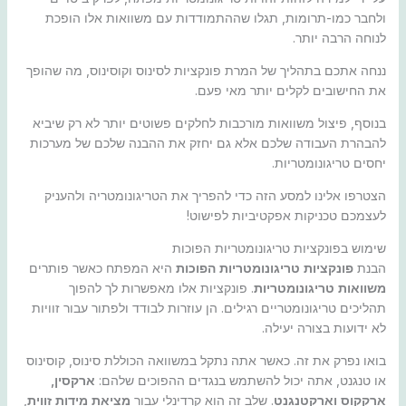
ולחבר כמו-תרומות, תגלו שההתמודדות עם משוואות אלו הופכת
לנוחה הרבה יותר.
ננחה אתכם בתהליך של המרת פונקציות לסינוס וקוסינוס, מה שהופך
את החישובים לקלים יותר מאי פעם.
בנוסף, פיצול משוואות מורכבות לחלקים פשוטים יותר לא רק שיביא
להבהרת העבודה שלכם אלא גם יחזק את ההבנה שלכם של מערכות
יחסים טריגונומטריות.
הצטרפו אלינו למסע הזה כדי להפריך את הטריגונומטריה ולהעניק
לעצמכם טכניקות אפקטיביות לפישוט!
שימוש בפונקציות טריגונומטריות הפוכות
הבנת
פונקציות טריגונומטריות הפוכות
היא המפתח כאשר פותרים
משוואות טריגונומטריות
. פונקציות אלו מאפשרות לך להפוך
תהליכים טריגונומטריים רגילים. הן עוזרות לבודד ולפתור עבור זוויות
לא ידועות בצורה יעילה.
בואו נפרק את זה. כאשר אתה נתקל במשוואה הכוללת סינוס, קוסינוס
או טנגנט, אתה יכול להשתמש בנגדים ההפוכים שלהם:
ארקסין,
ארקקוס וארקטנגנט
. שלב זה הוא קרדינלי עבור
מציאת מידות זווית
,