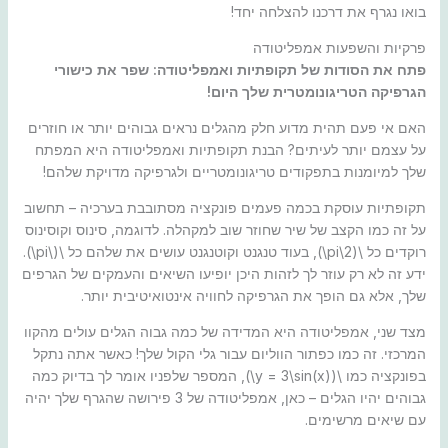
בואו נגרף את דרכנו להצלחה יחד!
פרקיות והשפעות אמפליטודה
פתח את הסודות של תקופתיות ואמפליטודה: שפר את כישורי
הגרפיקה הטריגונומטרית שלך היום!
האם אי פעם תהית מדוע חלק מהגלים נראים גבוהים יותר או חוזרים
על עצמם יותר לעיתים? הבנת תקופתיות ואמפליטודה היא המפתח
שלך למיומנות בתפקודים טריגונומטריים ולגרפיקה מדויקת שלהם!
תקופתיות עוסקת בכמה פעמים פונקציה מסתובבת בערכיה – תחשוב
על זה כמו הקצב של שיר שחוזר שוב למקהלה. לדוגמה, סינוס וקוסינוס
רוקדים כל \(2\pi\), בעוד טנגנט וקוטנגנט עושים את שלהם כל \(\pi\).
ידע זה לא רק עוזר לך לזהות היכן יופיעו השיאים והעמקים של הגרפים
שלך, אלא גם הופך את הגרפיקה לחוויה אינטואיטיבית יותר.
מצד שני, אמפליטודה היא המדידה של כמה גבוה הגלים עולים מהקוו
המרכזי. זה כמו כפתור הווליום עבור גלי הקול שלך! כאשר אתה נתקל
בפונקציה כמו \(y = 3\sin(x)\), המספר שלפניו אומר לך בדיוק כמה
גבוהים יהיו הגלים – כאן, אמפליטודה של 3 פירושה שהגרף שלך יהיה
עם שיאים מרשימים.