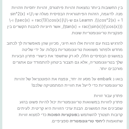
בין החשובות ביותר נמצאות זהויות פיתגורס, זהויות יחסיות וזהויות
מנה. לדוגמה, הזהות הפיתגוראית הבסיסית מגלה ש-\(\sin^2(x) +
\cos^2(x) = 1\). תLearn גם ש-\(\sec(x) = rac{1}{\cos(x)}\) ו-\
(tan(x) = rac{\sin(x)}{\cos(x)}\), אשר חיוניות להבנת הקשרים בין
פונקציות טריגונומטריות שונות.
להרגיש בנוח עם זהויות אלו הוא חיוני, מכיוון שהן מאפשרות לך לכתוב
מחדש ולפתור משוואות טריגונומטריות בקלות. על ידי שליטה
במושגים הבסיסיים הללו, לא רק שתשפר את כישורי פתרון הבעיות
שלך בטריגונומטריה, אלא גם תצבור ביטחון להתמודד עם אתגרים
מורכבים יותר.
בואו נ embark על מסע זה יחד, ונפצח את הפוטנציאל של זהויות
טריגונומטריות כדי לייעל את חוויית המתמטיקה שלכם!
פתרון עבור זוויות
פתרון לזוויות במשוואות טריגונומטריות יכול להיות פשוט ברגע
שמבינים את המושגים. הבנת ערכי הזוויות היא קריטית. לעיתים
קרובות תצטרך להשתמש ב
פונקציות הפוכות
כדי למצוא זוויות
שתואמות ל
יחסי טריגונומטריה
ספציפיים.