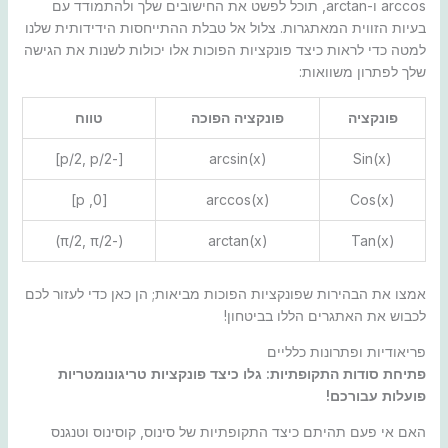
arccos ו-arctan, תוכל לפשט את החישובים שלך ולהתמודד עם
בעיות הזווית המאתגרות. צלול אל טבלת ההתייחסות הידידותית שלנו
למטה כדי לראות כיצד פונקציות הפוכות אלו יכולות לשנות את הגישה
שלך לפתרון משוואות:
פונקציה
פונקציה הפוכה
טווח
[-p/2, p/2]
arcsin(x)
Sin(x)
[0, p]
arccos(x)
Cos(x)
(-π/2, π/2)
arctan(x)
Tan(x)
אמצו את הבהירות שפונקציות הפוכות מביאות; הן כאן כדי לעזור לכם
לכבוש את האתגרים הללו בביטחון!
פריאודיות ופתרונות כלליים
פתיחת סודות התקופתיות: גלו כיצד פונקציות טריגונומטריות
פועלות עבורכם!
האם אי פעם תהיתם כיצד התקופתיות של סינוס, קוסינוס וטנגנס