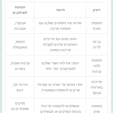
הצעות
רעיון
תיאור
לשילובים
תוספת
שדרגו את הסלטים שלכם עם
אבוקדו,
חטיף
תוספת פריכה.
עגבניות
תהנו מהם עם הדיפים
בן זוג
חומוס,
האהובים עליכם לקבלת
לדיפ
גואקמולה
פריכות נוספת.
תוספת
הפכו את לוח השרי שלכם
גבינות שונות,
ללוח
לאטרקטיבי עוד יותר.
בשרים
גבינות
פריכות
פזרו אותם על יוגורט או קערות
פירות יער,
בארוחת
שייקים להוספת טקסטורה.
דבש
הבוקר
מרקים
תוספת
מושלמים להוספת פריכות
שמנתיים או
מרק
נעימה למרקים או תבשילים.