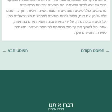
חיוני של צבע לציור משעמם. הם מציעים יתרונות בריאותיים
מרשימים, כולל סיבים תזונתיים וחומצות אמינו חיוניות, תוך כדי שהם
ללא גלוטן. עם זאת, חשוב להיות מודעים לחסרונות פוטנציאליים כמו
אלרגנים ותכולת נתרן. על ידי בחירה נבונה והנאה מהם במתינות,
אתה יכול להפוך את קריספי הכוסמת לתוספת טעימה ותזונתית
לשגרת החטיפים שלך.
→
הפוסט הקודם
הפוסט הבא
←
דברו איתנו
דברו איתנו