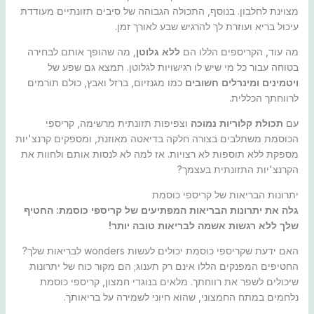
מצוינת לחלבון. בנוסף, התכולה הגבוהה של סיבים תזונתיים מעודדת
עיכול בריא ועוזרת לך להרגיש שבע לאורך זמן.
מה עוד, הקריספים הללו הם
ללא גלוטן
, מה שהופך אותם לבחירה
בטוחה עבור כל מי שיש לו רגישויות לגלוטן. תמצא גם שפע של
ויטמינים ומינרלים חשובים
כמו מגנזיום, ברזל ואבץ, כולם תורמים
לרווחתך הכללית.
עם
תכולת קלוריות נמוכה
וצפיפות תזונתית מרשימה, קריספי
הכוסמת משתלבים בצורה חלקה בדיאטה מאוזנת, ומספקים קרנצ'יות
מספקת ללא תוספות לא רצויות. אז למה לא לנסות אותם ולחוות את
הקרנצ'יות התזונתית בעצמך?
יתרונות הבריאות של קריספי כוסמת
גלה את יתרונות הבריאות המפתיעים של קריספי כוסמת: החטיף
שלך ללא רגשות אשמה לבריאות טובה יותר!
האם ידעת שקריספי כוסמת יכולים לעשות wonders לבריאות שלך?
החטיפים המפנקים הללו אינם רק תענוג; הם מקור כוח של יתרונות
שיכולים לשפר את רווחתך. מלאים בנוגדי חמצון, קריספי כוסמת
נלחמים במתח החמצוני, שהוא חיוני לשמירה על בריאותך.