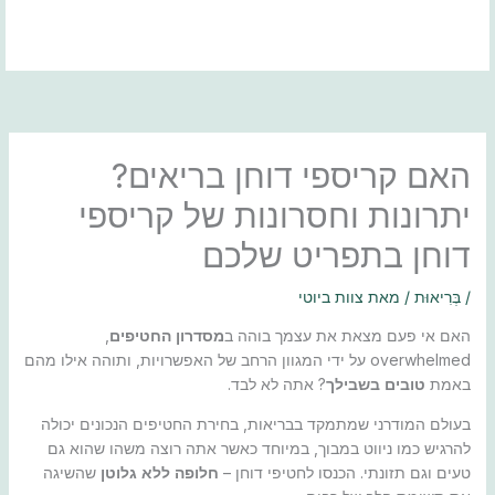
ילוג
תוכן
האם קריספי דוחן בריאים?
יתרונות וחסרונות של קריספי
דוחן בתפריט שלכם
/
בְּרִיאוּת
/ מאת
צוות ביוטי
האם אי פעם מצאת את עצמך בוהה ב
מסדרון החטיפים
,
overwhelmed על ידי המגוון הרחב של האפשרויות, ותוהה אילו מהם
באמת
טובים בשבילך
? אתה לא לבד.
בעולם המודרני שמתמקד בבריאות, בחירת החטיפים הנכונים יכולה
להרגיש כמו ניווט במבוך, במיוחד כאשר אתה רוצה משהו שהוא גם
טעים וגם תזונתי. הכנסו לחטיפי דוחן –
חלופה ללא גלוטן
שהשיגה