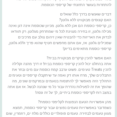
להתחרות בעושר התזונתי של קריספי הכוסמת.
דברים שאנשים בדרך כלל שואלים
האם קונוסים מבוקוויט ללא גלוטן?
כן, קריספי כוסמת הם אכן ללא גלוטן. מכיוון שכוסמת אינה דגן ואינה
מכילה גלוטן, זו בחירה מצוינת לכל מי שמתרחק מגלוטן. רק תוודאו
לבדוק את האריזות כדי להבטיח שאין זיהום צולב עם מרכיבים
שמכילים גלוטן. אז, אם אתם מחפשים חטיף שהוא פריך וללא גלוטן,
קריספי כוסמת מתאימים בדיוק!
האם אפשר להכין קרקרים מבוקווית בבית?
אתה בהחלט יכול להכין קריספי כוסמת בבית! זו דרך מהנה וקלילה
להכין Treats טעימים. פשוט ערבב קמח כוסמת עם מים ובחר את
התבלינים שלך, מרח אותו דק ואפה עד שיתקבלו קריספיים וטעימים.
התהליך הזה מאפשר לך להתנסות בטעמים ובמרקמים שונים, מה
שהופך את זה לפעילות נהדרת עבור כל מי שנהנה לבשל. אז אם אתה
במצב רוח לקריספי כוסמת ביתיים, לך על זה ונסה!
מהן אפשרויות הטעם הנפוצות לקליפסי כוסמת?
כשמדובר באפשרויות טעמים נפוצים עבור קריספי כוסמת, תמצא
מגוון טעמים לבחירה. טעמים פופולריים כוללים מלח ים, רוזמרין, שום