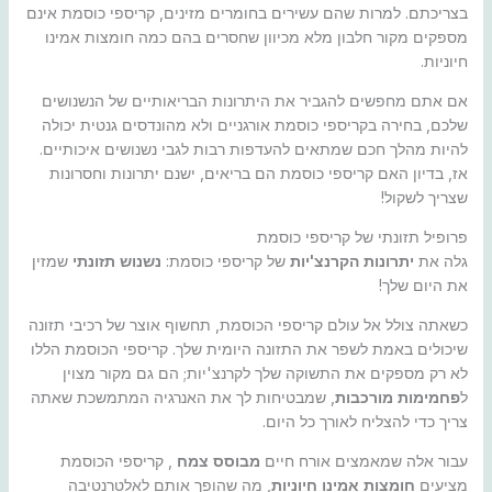
בצריכתם. למרות שהם עשירים בחומרים מזינים, קריספי כוסמת אינם
מספקים מקור חלבון מלא מכיוון שחסרים בהם כמה חומצות אמינו
חיוניות.
אם אתם מחפשים להגביר את היתרונות הבריאותיים של הנשנושים
שלכם, בחירה בקריספי כוסמת אורגניים ולא מהונדסים גנטית יכולה
להיות מהלך חכם שמתאים להעדפות רבות לגבי נשנושים איכותיים.
אז, בדיון האם קריספי כוסמת הם בריאים, ישנם יתרונות וחסרונות
שצריך לשקול!
פרופיל תזונתי של קריספי כוסמת
גלה את
יתרונות הקרנצ'יות
של קריספי כוסמת:
נשנוש תזונתי
שמזין
את היום שלך!
כשאתה צולל אל עולם קריספי הכוסמת, תחשוף אוצר של רכיבי תזונה
שיכולים באמת לשפר את התזונה היומית שלך. קריספי הכוסמת הללו
לא רק מספקים את התשוקה שלך לקרנצ'יות; הם גם מקור מצוין
ל
פחמימות מורכבות
, שמבטיחות לך את האנרגיה המתמשכת שאתה
צריך כדי להצליח לאורך כל היום.
עבור אלה שמאמצים אורח חיים
מבוסס צמח
, קריספי הכוסמת
מציעים
חומצות אמינו חיוניות
, מה שהופך אותם לאלטרנטיבה