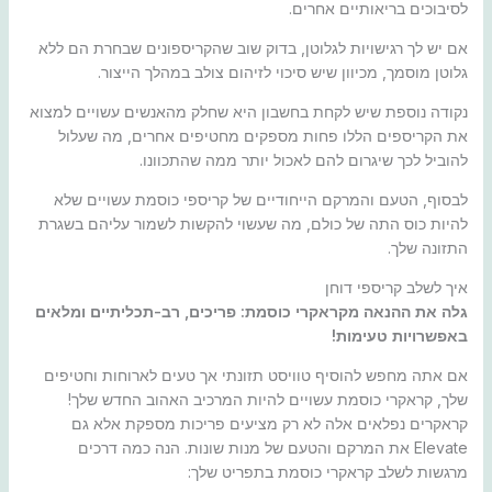
לסיבוכים בריאותיים אחרים.
אם יש לך רגישויות לגלוטן, בדוק שוב שהקריספונים שבחרת הם ללא
גלוטן מוסמך, מכיוון שיש סיכוי לזיהום צולב במהלך הייצור.
נקודה נוספת שיש לקחת בחשבון היא שחלק מהאנשים עשויים למצוא
את הקריספים הללו פחות מספקים מחטיפים אחרים, מה שעלול
להוביל לכך שיגרום להם לאכול יותר ממה שהתכוונו.
לבסוף, הטעם והמרקם הייחודיים של קריספי כוסמת עשויים שלא
להיות כוס התה של כולם, מה שעשוי להקשות לשמור עליהם בשגרת
התזונה שלך.
איך לשלב קריספי דוחן
גלה את ההנאה מקראקרי כוסמת: פריכים, רב-תכליתיים ומלאים
באפשרויות טעימות!
אם אתה מחפש להוסיף טוויסט תזונתי אך טעים לארוחות וחטיפים
שלך, קראקרי כוסמת עשויים להיות המרכיב האהוב החדש שלך!
קראקרים נפלאים אלה לא רק מציעים פריכות מספקת אלא גם
Elevate את המרקם והטעם של מנות שונות. הנה כמה דרכים
מרגשות לשלב קראקרי כוסמת בתפריט שלך: