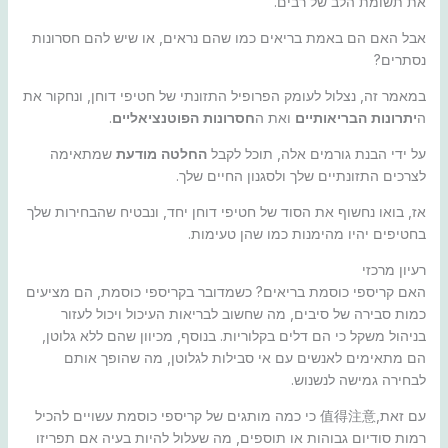
את תשומת הלב של רבים.
אבל האם הם באמת בריאים כמו שהם נראים, או שיש להם חסרונות
נסתרים?
במאמר זה, נצלול לעומק הפרופיל התזונתי של חטיפי דוחן, ונחקור את
ה
יתרונות הבריאותיים
ואת ה
חסרונות הפוטנציאליים
.
על ידי הבנת גורמים אלה, תוכל לקבל
החלטה מודעת
שמתאימה
לצרכים התזונתיים שלך ולסגנון החיים שלך.
אז, בואו נחשוף את הסוד של חטיפי דוחן יחד, ונבטיח שהבחירות שלך
בחטיפים יהיו מהימנות כמו שהן טעימות.
רעיון מרכזי
האם קריספי כוסמת בריאים? כשמדובר בקריספי כוסמת, הם מציעים
כמות סבירה של סיבים, מה שחשוב לבריאות העיכול ויכול לעזור
בניהול משקל כי הם דלים בקלוריות. בנוסף, מכיוון שהם ללא גלוטן,
הם מתאימים לאנשים עם אי סבילות לגלוטן, מה שהופך אותם
לבחירה גמישה לנשנוש.
עם זאת,值得注意 כי כמה מותגים של קריספי כוסמת עשויים להכיל
רמות סודיום גבוהות או תוספים, מה שעלול להיות בעיה אם תפריזו