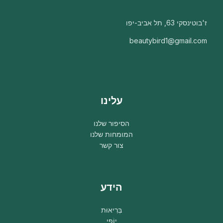
ז'בוטינסקי 63, תל אביב-יפו
beautybird1@gmail.com
עלינו
הסיפור שלנו
המומחות שלנו
צור קשר
הידע
בְּרִיאוּת
יוֹפִי