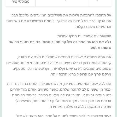
מבוססי ציר
אל תהססו להתנסות ולגלות את השילובים המועדפים עליכם! חבקו
את הכיף והרב-תכליתיות של קראקרי כוסמת כשתשדרגו את הארוחות
והחטיפים שלכם בקלות.
השוואה עם אפשרויות חטיף אחרות
גלה את ההנאה הפריכה של קריספי כוסמת: בחירת חטיף בריאה
שעומדת out!
אם אתה מחפש אפשרויות חטיפים שמשלבות טעם עם תזונה,
קריספי כוסמת כאן כדי להרשים. בניגוד לצ'יפס תפוחי אדמה שומניים
שמוסיפים שומנים לא בריאים וקלוריות, הקריספים הללו מספקים
מרקם פריך עם פרופיל בריא הרבה יותר.
הם ללא גלוטן ועמוסים בסיבים, מה שמ makes אותם בחירה נהדרת
עבור מי ששמים לב לתזונה שלהם. כאשר משווים אותם מול אחרים
כמו פופים גבינה או חטיפי גרנולה מלאים בסוכר, קריספי הכוסמת
זורחים עם תוכן סוכר נמוך ורמות חלבון גבוהות יותר, מציעים לך
אנרגיה מתמשכת ללא הנפילה המפחידה.
בעוד שבפופקורן לרוב נחשב לחטיף קל יותר, הוא פשוט לא יכול