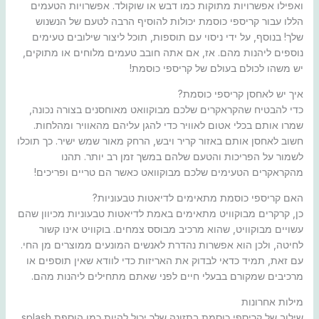
ואפילו אפשרויות מתוקות כמו דבש או שוקולד. אפשרויות הטעמים
הללו עבור קריספי כוסמת יכולות להוסיף הרבה לטעם של הנשנוש
שלך! בנוסף, על ידי ניסוי עם תוספות, תוכל ליצור שילובים טעימים
נוספים ליהנות מהם. אז, אם אתה חובב טעמים מלוחים או מתוקים,
יש משהו לכולם בעולם של קריספי כוסמת!
איך יש לאחסן קריספי כוסמת?
כדי להבטיח שהקראקרים שלכם מבוקוואט מאוחסנים בצורה נכונה,
שמרו אותם בכלי אטום לאוויר כדי להגן עליהם מהאוויר ומהלחות.
חשוב לאחסן אותם באזור קריר ויבש, הרחק מאור שמש ישיר. כך תוכלו
לשמור על הפריכות והטעם שלהם במשך זמן רב יותר. תהנו
מהקראקרים הטעימים שלכם מבוקוואט כאשר הם טריים ופריכים!
האם קריספי כוסמת מתאימים לדיאטות טבעוניות?
כן, קרקרים מבוקוויט מתאימים באמת לדיאטות טבעוניות מכיוון שהם
עשויים מבוקוויט, שהוא מרכיב מבוסס צמחים. בוקוויט אינו קשור
לחיטה, ולכן הוא אפשרות נהדרת לאנשים המונעים ממוצרים מן החי.
עם זאת, תמיד כדאי לבדוק את האריזות כדי לוודא שאין תוספים או
מרכיבים שמקורם בבעלי חיים לפני שאתם מתחילים ליהנות מהם.
מילות אחרונות
שילוב של קריספי כוסמת בתזונה שלך יכול להיות כמו הוספת splash