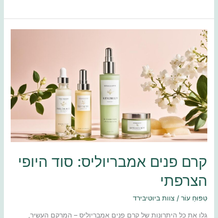
קרם
פנים
אמבריוליס:
סוד
היופי
הצרפתי
קרם פנים אמבריוליס: סוד היופי
הצרפתי
טִפּוּחַ עוֹר
/
צוות ביוטיבירד
גלו את כל היתרונות של קרם פנים אמבריוליס – המרקם העשיר,