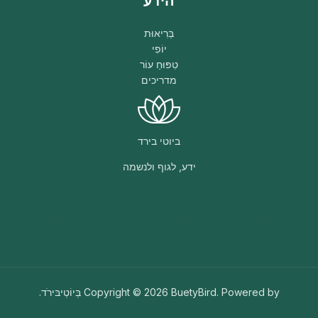
הידע
בְּרִיאוּת
יוֹפִי
טִפּוּחַ עוֹר
מדריכים
ביוטי בירד
ידע, לגוף ולנשמה
נכתב בעזרת
המוקד האקדמי
עזרה בכתיבת עבודות אקדמיות
Copyright © 2026 BuetyBird. Powered by בְּיוֹטְיבּירֹד.