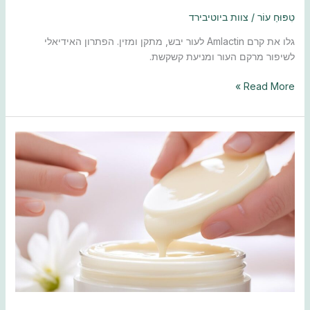
טִפּוּחַ עוֹר
/
צוות ביוטיבירד
גלו את קרם Amlactin לעור יבש, מתקן ומזין. הפתרון האידיאלי
לשיפור מרקם העור ומניעת קשקשת.
Read More »
מדריך
קרם
הבהרה
לאזורים
אינטימיים
–
בחירה
נכונה