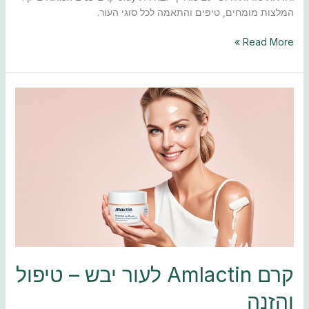
המלצות מומחים, טיפים והתאמה לכל סוגי העור.
Read More »
קרם
Amlactin
לעור
יבש
–
טיפול
והזנה
קרם Amlactin לעור יבש – טיפול
והזנה