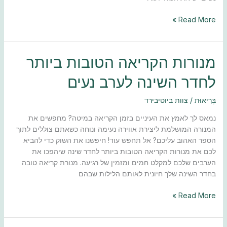
Read More »
מנורות
מנורות הקריאה הטובות ביותר
הקריאה
לחדר השינה לערב נעים
הטובות
ביותר
בְּרִיאוּת
/
צוות ביוטיבירד
לחדר
השינה
נמאס לך לאמץ את העיניים בזמן הקריאה במיטה? מחפשים את
לערב
המנורה המושלמת ליצירת אווירה נעימה ונוחה כשאתם צוללים לתוך
נעים
הספר האהוב עליכם? אל תחפש עוד! חיפשנו את השוק כדי להביא
לכם את מנורות הקריאה הטובות ביותר לחדר שינה שיהפכו את
הערבים שלכם למקלט חמים ומזמין של רגיעה. מנורת קריאה טובה
בחדר השינה שלך חיונית לאותם הלילות שבהם
Read More »