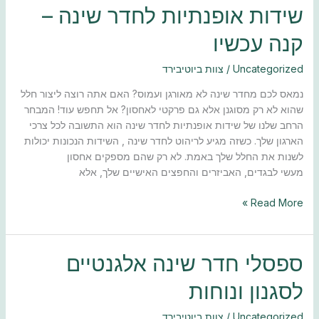
שידות
שידות אופנתיות לחדר שינה –
אופנתיות
קנה עכשיו
לחדר
שינה
Uncategorized
/
צוות ביוטיבירד
–
קנה
נמאס לכם מחדר שינה לא מאורגן ועמוס? האם אתה רוצה ליצור חלל
עכשיו
שהוא לא רק מסוגנן אלא גם פרקטי לאחסון? אל תחפש עוד! המבחר
הרחב שלנו של שידות אופנתיות לחדר שינה הוא התשובה לכל צרכי
הארגון שלך. כשזה מגיע לריהוט לחדר שינה , השידות הנכונות יכולות
לשנות את החלל שלך באמת. לא רק שהם מספקים אחסון
מעשי לבגדים, האביזרים והחפצים האישיים שלך, אלא
Read More »
ספסלי
ספסלי חדר שינה אלגנטיים
חדר
לסגנון ונוחות
שינה
אלגנטיים
Uncategorized
/
צוות ביוטיבירד