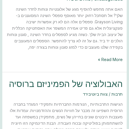
לסגנון
ונוחות
האם אתה מחפש להוסיף מגע של אלגנטיות ונוחות לחדר השינה
שלך? אל תסתכל רחוק יותר מאוסף ספסלי השינה המסוגננים ב-
Grayson Living. ספסלים אלה הם לא רק אפשרות ישיבה
פונקציונלית אלא גם פריט אמירה המשפר את האסתטיקה הכללית
של עיצוב הבית שלך. כשזה מגיע לספסלים בחדר השינה , סגנון ונוחות
הולכים יד ביד. גם על זה לא צריך להתפשר. הספסלים המעוצבים
בקפידה שלנו מעוצבים כדי למזג סגנון ונוחות בצורה יפה,
Read More »
האבולוציה
האבולוציה של הפמיניזם ברוסיה
של
הפמיניזם
תרבות
/
צוות ביוטיבירד
ברוסיה
הגישות התרבותיות , הנורמות החברתיות ותפקידי המגדר בחברה
הרוסית השפיעו זה מכבר על חוויות הנשים וההזדמנויות. עמדות אלו
מעצבות היבטים שונים בחייהן של נשים, מתפקידן במשפחה ועד
להשתתפותן בפוליטיקה ובכוח העבודה. הבנת הדינמיקה הזו חיונית