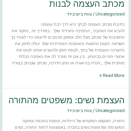
מכתב
מכתב העצמה לבנות
העצמה
לבנות
Uncategorized
/
צוות ביוטיבירד
כתיבת מכתב העצמה לבתך היא דרך רבת עוצמה
להביע את האהבה , התמיכה והעידוד שלך . במדריך זה , נחקור את
החשיבות של מכתב מכל הלב ונספק מכתבים לדוגמה כדי לעורר בך
השראה. הצגת הרגשות והאמונות האמיתיות שלך יכולה לחזק את
ההערכה העצמית של בתך, לטפח חוסן ולהעצים אותה לנווט את
אתגרי החיים בביטחון . בין אם זה מזכיר לה את האהבה הבלתי
מותנית שלך , הכרה בהישגיה או מתן הדרכה, מכתב שנכתב בצורה
Read More »
העצמת
העצמת נשים: משפטים מהתורה
נשים:
משפטים
Uncategorized
/
צוות ביוטיבירד
מהתורה
התורה, הטקסט המקודש של היהדות, טומנת בחכמה עמוקה
המעצימה ומרוממת נשים בחברה. באמצעות לימוד התורה, נשים