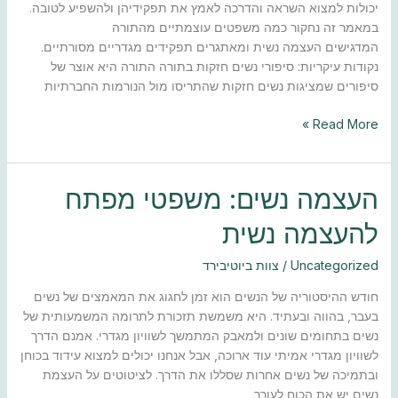
יכולות למצוא השראה והדרכה לאמץ את תפקידיהן ולהשפיע לטובה.
במאמר זה נחקור כמה משפטים עוצמתיים מהתורה
המדגישים העצמה נשית ומאתגרים תפקידים מגדריים מסורתיים.
נקודות עיקריות: סיפורי נשים חזקות בתורה התורה היא אוצר של
סיפורים שמציגות נשים חזקות שהתריסו מול הנורמות החברתיות
Read More »
העצמה
העצמה נשים: משפטי מפתח
נשים:
להעצמה נשית
משפטי
מפתח
Uncategorized
/
צוות ביוטיבירד
להעצמה
נשית
חודש ההיסטוריה של הנשים הוא זמן לחגוג את המאמצים של נשים
בעבר, בהווה ובעתיד. היא משמשת תזכורת לתרומה המשמעותית של
נשים בתחומים שונים ולמאבק המתמשך לשוויון מגדרי. אמנם הדרך
לשוויון מגדרי אמיתי עוד ארוכה, אבל אנחנו יכולים למצוא עידוד בכוחן
ובתמיכה של נשים אחרות שסללו את הדרך. לציטוטים על העצמת
נשים יש את הכוח לעורר