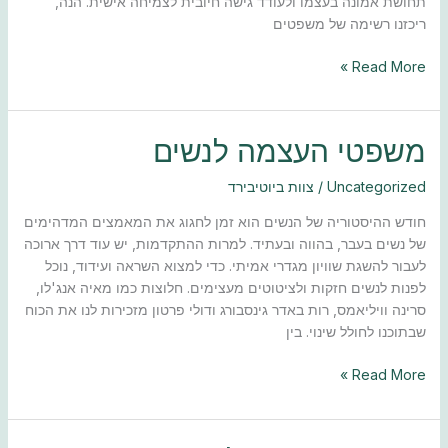
תחושת אמונה בעצמו ולעודד גישה חיובית לצמיחה אישית. הנה,
ריכזנו רשימה של משפטים
Read More »
משפטי
משפטי העצמה לנשים
העצמה
לנשים
Uncategorized
/
צוות ביוטיבירד
חודש ההיסטוריה של הנשים הוא זמן לחגוג את המאמצים המדהימים
של נשים בעבר, בהווה ובעתיד. למרות ההתקדמות, יש עוד דרך ארוכה
לעבור להשגת שוויון מגדרי אמיתי. כדי למצוא השראה ועידוד, נוכל
לפנות לנשים חזקות ולציטוטים מעצימים. חלוצות כמו מאיה אנג'לו,
סרינה וויליאמס, רות באדר גינסבורג ודולי פרטון מזכירות לנו את הכוח
שבתוכנו לחולל שינוי. בין
Read More »