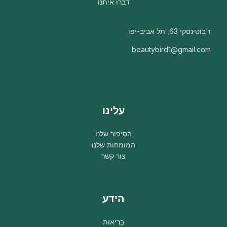
דברו איתנו
ז'בוטינסקי 63, תל אביב-יפו
beautybird1@gmail.com
עלינו
הסיפור שלנו
המומחות שלנו
צור קשר
הידע
בְּרִיאוּת