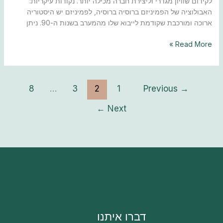
לקידום שוויון מגדרי וליצירת חברה מכילה יותר. נקודות עיקריות:
האבולוציה של הפמיניזם ברוסיה ברוסיה, לפמיניזם יש היסטוריה
ארוכה ומורכבת שקודמת לייבוא ​​שלו מהמערב בשנות ה-90. ניתן
Read More »
8
…
3
2
1
Previous
→
←
Next
דברו איתנו