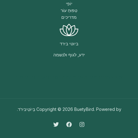
יוֹפִי
טִפּוּחַ עוֹר
מדריכים
ביוטי בירד
ידע, לגוף ולנשמה
נכתב בעזרת
המוקד האקדמי
עזרה בכתיבת עבודות אקדמיות
Copyright © 2026 BuetyBird. Powered by בְּיוֹטְיבּירֹד.