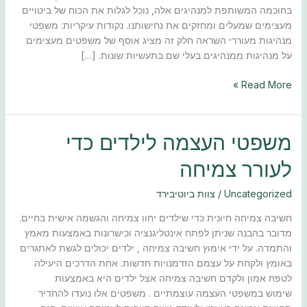
בחוכמה המשותפת למנהיגים אלה, נוכל לגלות את הכוח של ביטויים
מעצימים שמעלים ומחזקים את נחישותנו. נקודות עיקריות: משפטי
מנהיגות מעוררי השראה חלק זה מציג אוסף של משפטים מעצימים
על מנהיגות ממנהיגים בעלי שם בתעשיות שונות. […]
Read More »
משפטי
משפטי העצמה לילדים כדי
העצמה
לעורר צמיחה
לילדים
כדי
Uncategorized
/
צוות ביוטיבירד
לעורר
צמיחה
חשיבה צמיחה חיונית כדי שילדים יחוו צמיחה והגשמה אישית בחיים.
מדובר בהבנה שניתן לפתח אינטליגנציה וכישרונות באמצעות מאמץ
והתמדה. על ידי אימוץ חשיבה צמיחה , ילדים יכולים לגשת לאתגרים
באומץ ולקחת על עצמם הזדמנויות חדשות. אחת הדרכים היעילה
לטפח אמון ולקדם חשיבה צמיחה אצל ילדים היא באמצעות
שימוש במשפטי העצמה עוצמתיים . משפטים אלו נועדו להחדיר