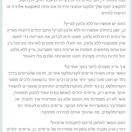
להקשיב לגוף שלך ולנקוט אמצעי זהירות אם אתה suspect אלרגיה או
רגישות לתירס.
האם יש אפשרויות ללא גלוטן לגריץ?
כן, ישנן בהחלט אפשרויות ללא גלוטן לגריץ! אתם יכולים ליהנות מגריץ
על בסיס תירס ללא גלוטן. פשוט ודאו לבדוק את האריזות כדי לאשר
שהן מסומנות ללא גלוטן, ואז תוכלו להיות מוכנים לארוחה טעימה! בין
אם אתם מחפשים תוספת או ארוחת בוקר משביעה, גריץ ללא גלוטן
יכול להיות בחירה מצוינת. תהנו מהארוחה שלכם בלי דאגות!
איך גריץ משווים לדגני בוקר אחרים?
כאשר אתה משווה גריסים לקורנפלקס אחרים, תראה שלגריסים בדרך
כלל יש תוכן סוכר נמוך יותר וסיבים רבים יותר בהשוואה לרבים מסוגי
הקורנפלקס. בניגוד לחלק מהקורנפלקסים המתוקים שעשויים להשאיר
אותך מרגיש ריק, גריסים יכולים לשמש בסיס עשיר למגוון תוספות,
אשר לא רק משפרות את הטעם אלא גם מוסיפות ערך תזונתי. אז,
כשמדובר באפשרויות ארוחת הבוקר, גריסים בולטים לעומת יתר
הקורנפלקסים, מה שהופך אותם לבחירה מספקת.
האם אפשר לאחסן גריטס לתקופות ארוכות?
דמיין ארון מטבח מלא בשקיות מסודרות של גריסים. כן, גריסים יכולים