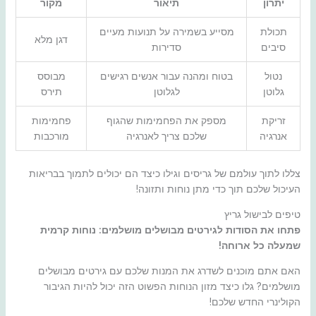
יתרון
תיאור
מקור
תכולת
מסייע בשמירה על תנועות מעיים
דגן מלא
סיבים
סדירות
נטול
בטוח ומהנה עבור אנשים רגישים
מבוסס
גלוטן
לגלוטן
תירס
זריקת
מספק את הפחמימות שהגוף
פחמימות
אנרגיה
שלכם צריך לאנרגיה
מורכבות
צללו לתוך עולמם של גריסים וגילו כיצד הם יכולים לתמוך בבריאות
העיכול שלכם תוך כדי מתן נוחות ותזונה!
טיפים לבישול גריץ
פתחו את הסודות לגירטים מבושלים מושלמים: נוחות קרמית
שמעלה כל ארוחה!
האם אתם מוכנים לשדרג את המנות שלכם עם גירטים מבושלים
מושלמים? גלו כיצד מזון הנוחות הפשוט הזה יכול להיות הגיבור
הקולינרי החדש שלכם!