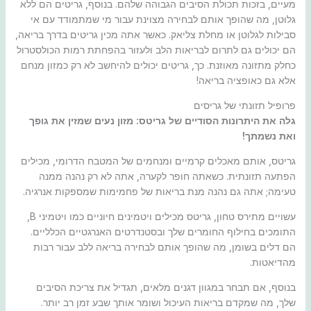
מעיים, בזכות תכולת הסיבים הגבוהה שלהם. בנוסף, גריטים הם ללא
גלוטן, מה שהופך אותם לבחירה מצוינת עבור מי שמתמודד עם אי
סבילות לגלוטן או מחלת צליאק. כאשר אתה מכין גריטים בדרך בריאה,
הם יכולים גם לתרום לבריאות הלב ולעזור בהפחתת רמות הכולסטרול
כחלק מתזונה מאוזנת. כך, גריטים יכולים להיחשב לא רק כמזון מנחם
אלא גם כאופציה בריאה!
פרופיל תזונתי של גריסים
גלה את היתרונות הסודיים של גריטס: מזון נעים שמזין את גופך
ואת נשמתך!
גריטס, אותם מאכלים קרמיים ומנחמים של המטבח הדרומי, מכילים
הפתעה תזונתית. כשאתה חופר לקערה, אתה לא רק נהנה ממנה
טעימה; אתה גם נהנה מנת בריאות של פחמימות שמספקות אנרגיה.
עשויים מתירס טחון, גריטס מכילים ויטמינים חיוניים כמו ויטמיני B,
התומכים בחילוף החומרים שלך ובסטנדרטים האנרגטיים הכלליים.
הם דלים בשומן, מה שהופך אותם לבחירה בריאה ללב עבור רבות
מהדיאטות.
בנוסף, אם תבחר במגוון דגנים מלאים, תגדיל את צריכת הסיבים
שלך, מה שמקדם בריאות העיכול ושומר אותך שבע זמן רב יותר.