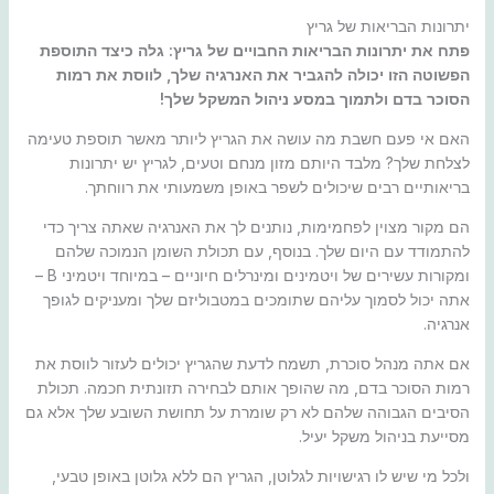
יתרונות הבריאות של גריץ
פתח את יתרונות הבריאות החבויים של גריץ: גלה כיצד התוספת
הפשוטה הזו יכולה להגביר את האנרגיה שלך, לווסת את רמות
הסוכר בדם ולתמוך במסע ניהול המשקל שלך!
האם אי פעם חשבת מה עושה את הגריץ ליותר מאשר תוספת טעימה
לצלחת שלך? מלבד היותם מזון מנחם וטעים, לגריץ יש יתרונות
בריאותיים רבים שיכולים לשפר באופן משמעותי את רווחתך.
הם מקור מצוין לפחמימות, נותנים לך את האנרגיה שאתה צריך כדי
להתמודד עם היום שלך. בנוסף, עם תכולת השומן הנמוכה שלהם
ומקורות עשירים של ויטמינים ומינרלים חיוניים – במיוחד ויטמיני B –
אתה יכול לסמוך עליהם שתומכים במטבוליזם שלך ומעניקים לגופך
אנרגיה.
אם אתה מנהל סוכרת, תשמח לדעת שהגריץ יכולים לעזור לווסת את
רמות הסוכר בדם, מה שהופך אותם לבחירה תזונתית חכמה. תכולת
הסיבים הגבוהה שלהם לא רק שומרת על תחושת השובע שלך אלא גם
מסייעת בניהול משקל יעיל.
ולכל מי שיש לו רגישויות לגלוטן, הגריץ הם ללא גלוטן באופן טבעי,