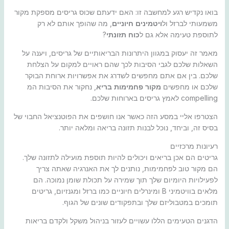
בואו נקדיש רגע למחשבה זו: האם ידעתם שכוס גריסים מספקת מקור
משמעותי לברזל ול
ויטמינים חיוניים
, מה שהופך אותם לא רק
לתוספת טעימה אלא גם ל
כוח תזונתי
?
מאמר זה יעסוק במגוון היתרונות הבריאותיים של גריסים, ויענה על
השאלות שלכם לגבי הסיבות לכך שהם ראויים למקום על הצלחת
שלכם. בין אם אתם מחפשים לשדרג את אפשרויות ארוחת הבוקר
שלכם או מחפשים
מקור פחמימות בריא
, נחקור את הסיבות המ
compelling לאמץ גריסים בארוחות שלכם.
הצטרפו אליי במסע הזה כאשר אנו חושפים את הפוטנציאל החבוי של
בסיס זה, וביחד, נוכל לבנות תזונה בריאה ומלאה יותר.
רעיונות מרכזיים
גריטים הם אכן בריאים ויכולים להיות תוספת מועילה לתזונה שלך.
הם מקור טוב לפחמימות, נותנים לך את האנרגיה שאתה צריך
לפעילויות היומיום שלך תוך שמירה על תכולת שומן נמוכה. הם
מלאים בוויטמיני B ומינרלים חיוניים כמו ברזל ומגנזיום, גריטים
תומכים במטבוליזם שלך ובתפקודים שונים של הגוף.
הדגנים הטעימים הללו עשויים לעזור בניהול משקל ולקדם בריאות