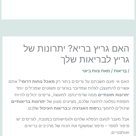
ילוג
תוכן
האם גריץ בריא? יתרונות של
גריץ לבריאות שלך
/
בְּרִיאוּת
/ מאת
צוות ביוטי
האם אי פעם חשבתם על גריסים בתור רק
מאכל נוחות דרומי
? אתם
עשויים להתעצבן לגלות שמדובר בגרגרים פשוטים שמכילים יותר
יתרונות תזונתיים
ממה שדמיינתם. למעשה, גריסים יכולים להיות
תוספת נפלאה לתזונה שלכם, מציעים מגוון של
יתרונות בריאותיים
שיכולים לתמוך ב
רמות האנרגיה
וב
בריאות העיכול
שלכם.
אבל מעבר לטעם הנפלא שלהם ולגמישותם במטבח, לגריסים יש
סיפור לספר – סיפור שמשקף את הכוח של מרכיבים בריאים
ואותנטיים.