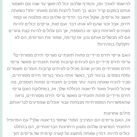
להישמר לאורך זמן, והמדף שלהם יכול להימשך עד שנה אם תשמור
אותם במקום קריר ויבש. כך תוכל ליהנות מהם מאוחר יותר! כשאתה
חושב על גריסים, שקול את בני הדודים שלהם כמו פולנטה או קמח
תירס, אבל זכור שהם לא אותו דבר. ועם זאת, גריסים יכולים להיות
מצוינים לארוחת בוקר או כתוספת, אך הם עלולים להיות קצת גרגרים
אם לא מבשלים אותם נכון. אז קדימה, שמור את הגריסים; הם לא
יתקלקלו במהירות!
האם גריסי תירס מיידיים פחות תזונתיים מגריסי תירס מסורתיים?
גריסי תירס מיידיים הם לעיתים קרובות פחות תזונתיים מאשר גריסי
תירס מסורתיים מכיוון שהם מכילים לעיתים קרובות חומרים משמרים
ומלח נוספים. בניגוד לכך, כאשר אתה בוחר בגריסי תירס מסורתיים,
סביר להניח שאתה נהנה יותר מסיבים תזונתיים ופחות תוספים, מה
שיכול להועיל מאוד לדיאטה הכוללת שלך. אז, במחלוקת האם גריסי
תירס מיידיים פחות תזונתיים מאשר גריסי תירס מסורתיים, נראה
שהאפשרויות המסורתיות מנצחות עבור אוכלים שמודעים לבריאותם.
מילים אחרונות
אז, האם גריסים הם המרכיב הסודי שחסר בדיאטה שלך? עם הפרופיל
התזונתי המרשים שלהם ומגוון היתרונות הבריאותיים, הם בהחלט
יכולים להיות. דמיין שאתה מתענג על קערה קרמית של גריסים תוך