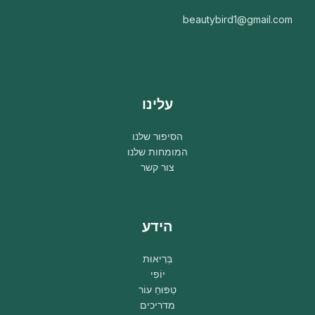
beautybird1@gmail.com
עלינו
הסיפור שלנו
המומחות שלנו
צור קשר
הידע
בְּרִיאוּת
יוֹפִי
טִפּוּחַ עוֹר
מדריכים