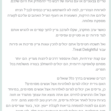
טריים צבעוניים או עם נגיעה של דבש כדי להמתיק את היום שלכם.
לארוחת הצהריים, למה לא להשתמש בגריץ כבסיס לבבי? הניחו
עליהם את הירקות, השעועית או העוף הגריל האהובים עליכם לקערה
מספקת ומלוחה.
כאשר ערב מתקרב, שקלו לערבב גריץ לתוך קסרים או להגיש אותם
לצד פירות ים או סטייקים עסיסיים.
ואל תשכחו חטיפים! אתם יכולים להכין עוגות גריץ פריכות או פירות
עבור Treat Delightful.
עם קצת יצירתיות, תגלו אינספור דרכים ליהנות מגריץ. הם יותר
מסתם קלאסיקה דרומית; הם יכולים להשתלב בצורה מושלמת בכל
תפריט.
דברים שאנשים בדרך כלל שואלים
האם גירית יכולה לגרום לאלרגיות אצל אנשים מסוימים?
כן, גריסים אכן יכולים לגרום לאלרגיות אצל אנשים מסוימים, במיוחד
אצל אלו הרגישים לתירס. אם אתה מוצא את עצמך מתגרד או חווה
בעיות עיכול לאחר אכילת גריסים, זה רעיון טוב להימנע מהם. יהיה
חכם גם לפנות למומחה בריאות לקבלת ייעוץ. זכור, בעוד שגריסים הם
מנה פופולרית, הם יכולים להיות בעייתיים עבור חלק, לכן חשוב