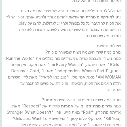
הגרסה הטובה ביותר של עצמך.
אז צלול לתוך הפלייליסט המעצים הזה של שירי העצמה נשית
ותן
למוזיקה מעוררת ההשראה
להרים אותך ולהניע אותך. זכור, יש לך
את הכוח להתגבר על כל מכשול ולהגיע לגדולות. לחצו על play,
הרגישו את העצמה ותנו לשירים האלה לשמש תזכורת לעוצמה
המדהימה שבתוככם.
שאלות נפוצות
מהם כמה שירי העצמה נשית שמעוררים כוח?
כמה משירי העצמה נשית שמעוררים כוח כוללים את "Run the World
(Girls)" מאת ביונסה, "I'm Every Woman" מאת צ'קה חאן ווויטני
יוסטון, "Independent Woman Part 1" מאת Destiny's Child, "I
AM WOMAN" מאת אמי מלי, ו"טוב כמו לעזאזל" מאת ליזו. השירים
הללו חוגגים את הכוח, הביטחון והיכולת של נשים להתגבר על
אתגרים.
מהם כמה שירים פמיניסטיים של נשים אמניות?
כמה
שירים פמיניסטיים
של
אמניות
כוללות את "Respect" מאת
אריתה פרנקלין, "Roar" מאת קייטי פרי, "Stronger (What Doesn't
Kill You)" מאת קלי קלארקסון, "Girls Just Want To Have Fun"
מאת סינדי לאופר ו" יפה" מאת כריסטינה אגילרה. שירים אלו