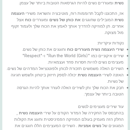
נשית
ומעוררים נשים להיות הגרסאות הטובות ביותר של עצמן.
אז, התכוננו לקבל תרוממות רוח, מוטיבציה והשראה משירי
העצמה
נשית
המובילים שחוגגים
את כוחן של נשים
ומעוררים
כוח
אצל
אחרים. תן למוזיקה להדריך אותך לאמץ את הכוח שלך ולעמוד זקוף
מול מצוקה.
נקודות עיקריות:
שירי העצמה נשית
מעוררים כוח
וחוגגים את כוחן של נשים.
שירים איקוניים כמו "Run the World (Girls)" ו-"Respect"
מעצימים נשים להיות חסרות פחד ועצמאיות.
השירים האלה משמשים תזכורת לכוחן ולפוטנציאל המדהים של נשים.
האזנה לשירי
העצמה נשית
יכולה לספק חיזוק ביטחון ולשמש חגיגה
של נשיות.
חבק את הכוח שלך ותן לשירים האלה לעורר אותך להיות הגרסה
הטובה ביותר של עצמך.
עוד שירים מעצימים לנשים
בהתבסס על החקירה של המדור הקודם על שירי
העצמה נשית
,
החלק הזה מעמיק בעולם המוזיקה הפמיניסטית וחוגג את הקולות
המגוונים של
נשים אמניות
. השירים המעצימים הללו חוגגים את