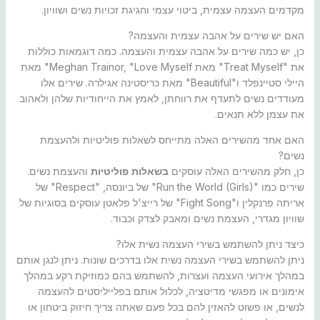
מקדמים העצמה עצמית, ביטוי עצמי וחגיגת זכויות נשים ושוויון.
האם יש שירים על אהבה עצמית והעצמה?
כן, יש כמה שירים על אהבה עצמית והעצמה. כמה דוגמאות כוללות
את "Treat Myself" מאת Meghan Trainor, "Love Myself" מאת
היילי סטיינפלד ו"Beautiful" מאת כריסטינה אגילרה. שירים אלו
מעודדים נשים לתעדף את רווחתן, לאמץ את הייחודיות שלהן ולאהוב
את עצמן ללא תנאים.
האם אחד מהשירים האלה מתייחס לשאלות פוליטיות ולהעצמת
נשים?
כן, חלק מהשירים האלה עוסקים
בשאלות פוליטיות
והעצמת נשים.
שירים כמו "Run the World (Girls)" של ביונסה, "Respect" של
אריתה פרנקלין ו"Fight Song" של רייצ'ל פלאטן עוסקים בסוגיות של
שוויון מגדרי, העצמת נשים ומאבק לצדק וכבוד.
כיצד ניתן להשתמש בשירי העצמה נשית אלו?
ניתן להשתמש בשירי העצמה נשית אלו בדרכים שונות. ניתן לנגן אותם
במהלך אירועי העצמה ועצרות, להשתמש בהם כמוזיקת ​​רקע במהלך
אימונים או מפגשי מדיטציה, לכלול אותם בפלייליסטים להעצמה
לנשים, או פשוט להאזין להם בכל פעם שאתה צריך חיזוק ביטחון או