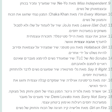
Miss Independent
מאת Ne-Yo: שיר שמעריך ומכיר בכוחן
ובעצמאותן של נשים.
I'm Every Woman
מאת Chaka Khan: המנון נצחי שחוגג את הכוח
והמגוון של נשים.
Leave (Get Out)
מאת JoJo: שיר על לעמוד על שלו ולא לסבול
משחקים במערכות יחסים.
אוהב את עצמי
מאת היילי סטיינפלד: תזכורת עוצמתית
לתעדף
אהבה עצמית
ואושר.
Hollaback Girl
מאת גוון סטפני: שיר שמצהיר על עצמאות וסירוב
להיות נשלט על ידי אחרים.
No Scrubs
של TLC: שיר שמעודד נשים להימנע מגברים שאינם
ראויים לזמנם ולאהבתם.
Say It Right
מאת נלי פורטאדו: שיר שמעצים נשים לדבר ולהתחזק
במערכות יחסים.
יפה
מאת כריסטינה אגילרה: שיר שמקדם קבלה עצמית וחוגג את
היופי האישי.
אני אשרוד
מאת גלוריה גיינור: המנון נצחי של חוסן וחוזק מול מצוקה.
Sorry Not Sorry
מאת Demi Lovato: שיר מעצים על מעבר
ממערכות יחסים רעילות ואימוץ ביטחון עצמי.
Girl on Fire
מאת אלישיה קיז: חגיגה של הכוח והחוזק של נשים