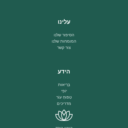
עלינו
הסיפור שלנו
המומחות שלנו
צור קשר
הידע
בְּרִיאוּת
יוֹפִי
טִפּוּחַ עוֹר
מדריכים
ביוטי בירד