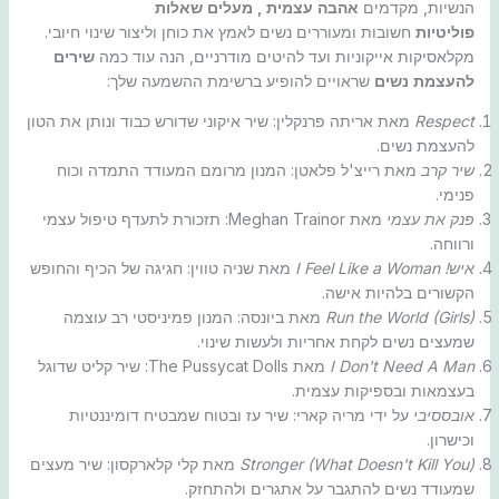
הנשיות, מקדמים
אהבה עצמית , מעלים
שאלות
פוליטיות
חשובות ומעוררים נשים לאמץ את כוחן וליצור שינוי חיובי.
מקלאסיקות אייקוניות ועד להיטים מודרניים, הנה עוד כמה
שירים
להעצמת נשים
שראויים להופיע ברשימת ההשמעה שלך:
Respect
מאת אריתה פרנקלין: שיר איקוני שדורש כבוד ונותן את הטון
להעצמת נשים.
שיר קרב
מאת רייצ'ל פלאטן: המנון מרומם המעודד התמדה וכוח
פנימי.
פנק את עצמי
מאת Meghan Trainor: תזכורת לתעדף טיפול עצמי
ורווחה.
איש! I Feel Like a Woman
מאת שניה טווין: חגיגה של הכיף והחופש
הקשורים בלהיות אישה.
Run the World (Girls)
מאת ביונסה: המנון פמיניסטי רב עוצמה
שמעצים נשים לקחת אחריות ולעשות שינוי.
I Don't Need A Man
מאת The Pussycat Dolls: שיר קליט שדוגל
בעצמאות ובספיקות עצמית.
אובססיבי
על ידי מריה קארי: שיר עז ובטוח שמבטיח דומיננטיות
וכישרון.
Stronger (What Doesn't Kill You)
מאת קלי קלארקסון: שיר מעצים
שמעודד נשים להתגבר על אתגרים ולהתחזק.