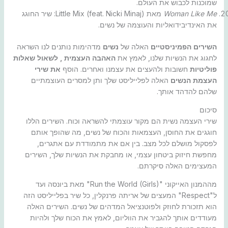
שמוכנות לכבוש את העולם.
Woman Like Me
מאת Little Mix (feat. Nicki Minaj): שיר החוגג
את האינדיבידואליות והעוצמה של נשים.
השירים הפמיניסטיים
האלה של
נשים
מדהימות נותנים לנו השראה
לחגוג את הנשיות שלנו, לאמץ את
האהבה העצמית , לשאול
שאלות
פוליטיות
חשובות ולהעצים את עצמנו ואחרים. הוסף
את שירי
העצמת הנשים
האלה לפלייליסט שלך ותן למסרים העוצמתיים
שלהם להדהד אותך.
סיכום
שירי העצמה נשית הם מקור עוצמתי להשראה וכוח. השירים הללו
חוגגים את החוסן, העצמאות והכוח של נשים, מה שהופך אותם
לפסקול מושלם לכל מצב. בין אם את מתמודדת עם אתגרים,
מחפשת חיזוק ביטחון עצמי, או מחבקת את הנשיות שלך, השירים
המעצימים האלה סיקרתם.
מההמנון האייקוני "Run the World (Girls)" מאת ביונסה ועד
ל"Respect" המעצים של אריתה פרנקלין, כל שיר בפלייליסט הזה
הוא תזכורת לחוזק ולפוטנציאל המדהים של נשים. השירים האלה
מעודדים אותך להגביר את הווליום, לאמץ את הכוח שלך ולהיות