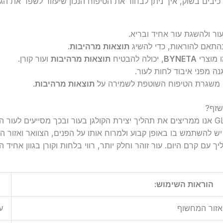
רכיבים בשוק, איך ניתן לבחור את הטיפוח הנכון שיעזור לשפר את הג
ור ולהשגת עור אחיד ובריא.
תאם להוראות, כדי להשיג
תוצאות מרהיבות
.
 מוצרי
BYNETA
, יכולה להבטיח
תוצאות מרהיבות
ועור קורן.
ה מפני איבוד לחות לעור.
ק משגרת הטיפוח השוטפת לשמירה על
תוצאות מרהיבות
.
שזף?
כשאנו משתמשים בקרם הלילה GLOW FX אנו ממריצים את תהליך יצירת הקולגן בעור ובכך מסייע
 להשתמש בו באופן קבוע ולמרוח אותו על הפנים, הצוואר ואזור המ
עם קרם היום. עור זוהר וחלק יותר, רווי בלחות וקורן בגוון אחיד
הוראות השימוש:
אזור המחשוף
ע