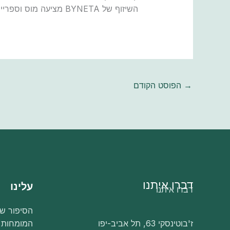
השיזוף של BYNETA מציעה מוס וספריי בגוונים שונים המותאמים לגוון העור ולמראה הנדרש.
→
הפוסט הקודם
דברו איתנו
עלינו
דברו איתנו
הסיפור של
ז'בוטינסקי 63, תל אביב-יפו
המומחות 