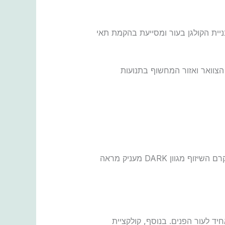
סוגי העור. הוא מכיל נוסחת ה-Swiss Youth Complex שמסייעת לבניית הקולגן בעור ומסייעת בהקמת תאי
קבוע ולמרוח אותו על הפנים, הצוואר ואזור המחשוף בתנועות
עם קרם משזף של BYNETA ובשילוב עם תכשירי השיזוף שלה, ניתן להשיג מראה תמידי של עור קורן וזוהר. קרם השיזוף מגוון DARK מעניק מראה
וון אחיד לעור הפנים. בנוסף, קולקציית