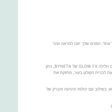
ל כל אחד. הפנים שלך יזוכו למראה זוהר
קרם משזף הוא מוצר חובה בשגרת הטיפוח של כל אחד שרוצה להשיג עור כורן, בריא ובעל גוון אחיד. עם קרם הלילה GLOW FX של BYNETA, ניתן
ת לבניית הקולגן בעור, מחזקת את
 ולמראה הנדרש. בשילוב עם יכולות הרגיעה והברק של