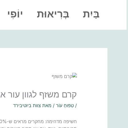
ילוג
תוכן
בַּיִת
בְּרִיאוּת
יוֹפִי
קרם משזף לגוון עור אח
/
טִפּוּחַ עוֹר
/ מאת
צוות ביוטיבירד