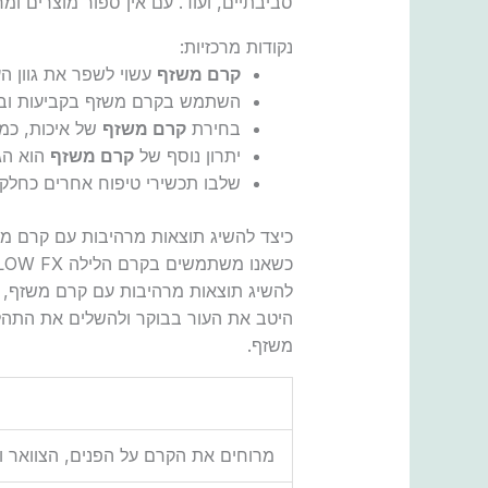
סביבתיים, ועוד. עם אין ספור מוצרים ומ
נקודות מרכזיות:
קרם משזף
עשוי לשפר את גוון הע
השתמש בקרם משזף בקביעות ובה
בחירת
קרם משזף
של איכות, כמו
יתרון נוסף של
קרם משזף
הוא הגנ
שלבו תכשירי טיפוח אחרים כחל
כיצד להשיג תוצאות מרהיבות עם קרם מ
להשיג תוצאות מרהיבות עם קרם משזף, יש
היטב את העור בבוקר ולהשלים את התהליך 
משזף.
מרוחים את הקרם על הפנים, הצוואר ו