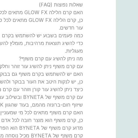
שאלות נפוצות (FAQ)
האם קרם הלילה GLOW FX מתאים לכל סוגי העור?
עור חדשים.
כמה פעמים בשבוע יש להשתמש בקרם הלילה FX
מעגליות.
מה ניתן להשיג עם קרם משזף?
עם קרם משזף ניתן להשיג עור זוהר וחלק יו
האם יש להשתמש בקרם משזף גם בבוק
כן, יש לנקות היטב את העור בבוקר ולהש
כיצד ניתן להשיג עור קורן וזוהר עם קרם 
שיזוף חום-ברונזה מהמם, בעוד שהגוון EXTRA DARK מעניק מראה שיזוף עמוק ושוקולדי.
האם קרם משזף מתאים לכל מי שמעוניין ב
כן, קרם משזף הוא מוצר חובה לכל אדם שר
מדוע קרם משזף של BYNETA הוא הפתרון האידיאלי?
קרם משזף של YNETA