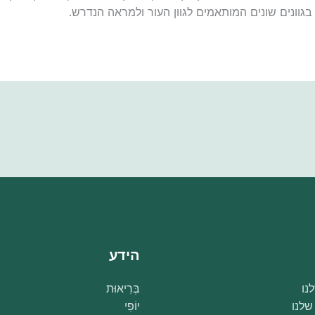
הידע
נו
בְּרִיאוּת
שלנו
יוֹפִי