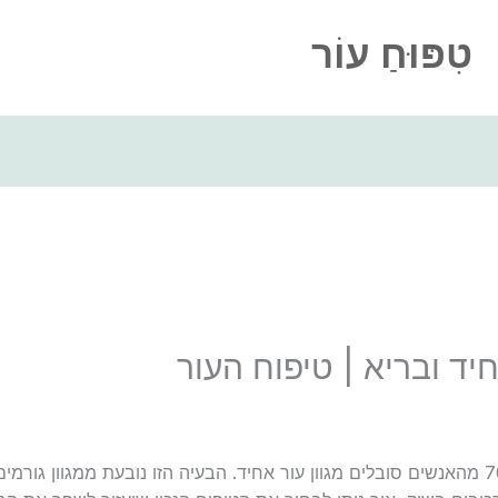
טִפּוּחַ עוֹר
יד ובריא | טיפוח העור
חשיפה מדהימה: מחקרים מראים ש-70% מהאנשים סובלים מגוון עור אחיד. הבעיה הזו נובעת ממ