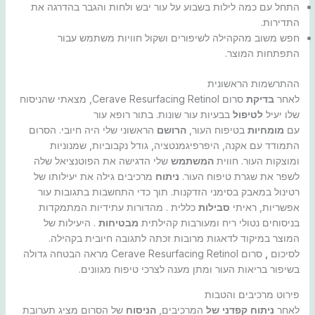
התחל עם כמה לילות בשבוע על עור יבש ולחות והגבר בהדרגה את
התדירות.
חפש משוב מהקהילה לשיפורים ושקול חוויות משתמש עבור
התפתחות המוצר.
ההתרשמות הראשונית
לאחר
בדיקת
סרום Cerave Resurfacing Retinol, מצאתי שהניסוח
שלו יעיל
לטיפול
בבעיות עור שונות. בתור רופא עור
עם
מומחיות
בטיפוח העור,
הרושם
הראשוני שלי היה חיובי. הסרום
התמודד עם אקנה, היפרפיגמנטציה, גודל נקבוביות, שמנוניות
ומוצקות העור. חווית
המשתמש
שלי הדגישה את הפוטנציאל שלה
לשפר את שגרת טיפוח העור.
ניתוח
מרכיבים גילה את יעילותו של
רטינול במאבק בסימני הזדקנות. תוך כדי התחשבות בתגובות עור
אפשריות, ראיתי
סבילות
כללית . מהדורות עתידיות המתמקדות
בניסוחים נטולי ריח ומעורבות קהילתית
מבטיחות
. היעילות של
המוצר במיקוד לדאגות מרובות זכתה לתגובה חיובית בקהילה.
לסיכום
,
סרום Cerave Resurfacing Retinol מראה הבטחה גדולה
בשיפור בריאות העור ומתן מענה לצרכי טיפוח מגוונים.
פירוט מרכיבים והטבות
לאחר
ניתוח קפדני של
המרכיבים,
הניסוח
של הסרום מציג תערובת