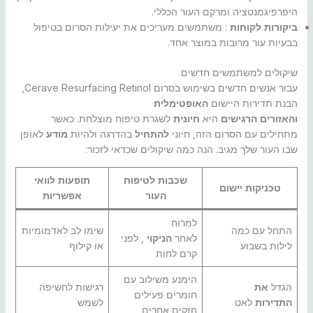
היפרפיגמנטציה ומרקם העור הכללי.
ביקורות לקוחות
: משתמשים מעריכים את יעילות הסרום בטיפול
בבעיות עור מרובות במוצר אחד.
שיקולים למשתמשים חדשים
עבור אנשים חדשים בשימוש בסרום Cerave Resurfacing Retinol,
הבנת תדירות היישום
האופטימלית
והאזורים
הרגישים
היא
חיונית
לשגרת טיפוח מוצלחת. כאשר
מתחילים עם הסרום הזה, חיוני
להתחיל
בהדרגה ולהיות
מודע
לאופן
שבו העור שלך מגיב. הנה כמה שיקולים שכדאי לזכור:
שכבות לטיפוח
תופעות לוואי
טכניקות יישום
העור
אפשריות
למרוח
התחל עם כמה
שימו לב לאדמומיות
לאחר
הניקוי
, לפני
לילות בשבוע
או קילוף
קרם לחות
הימנע משילוב עם
הגדל
את
רגישות לחשיפה
חומרים פעילים
התדירות
לאט
לשמש
חזקים אחרים