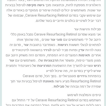
היאלורונית מספקת לחות, וכתוצאה מכך
גישה מקיפה
לטיפול בבעיות
עור שונות. משתמשים יכולים לצפות שיפורים ממוקדים באזורים אלה
עם שימוש עקבי בסרום Cerave Resurfacing Retinol, שבסופו של
דבר יוביל לשינויים בולטים וחיוביים בעור שלהם.
סבילות ורגישות עור
אני מוצא שסרום Cerave Resurfacing Retinol נסבל באופן כללי
היטב על ידי משתמשים עם
סוגי עור
שונים , מה שהופך אותו
למתאים לבעלי חששות
רגישות
. כשמדובר בתגובות
עור
, סרום זה
נוטה להיות
עדין
ופחות סביר לגרום
לגירוי
בהשוואה לרטינואידים
אחרים.
תאימות
המוצרים היא המפתח, והסרום הזה משחק היטב עם
מגוון מוצרי טיפוח, ומשפר את
הרבגוניות
שלו . משתמשים עם
עור
רגיש
עשויים להעריך את ההשפעות
המרגיעות
של ניאצינמיד ותמצית
שורש ליקריץ בסרום זה, מה שיכול לסייע
בהפחתת
גירויים
פוטנציאליים . בסך הכל, סרום Cerave
Resurfacing Retinol מציע גישה
מאוזנת
לטיפול בבעיות עור תוך
שמירה על רמה גבוהה של
סבילות
.
טיפים והמלצות לשימוש
השתמש בסרום Cerave Resurfacing Retinol על ידי התחל עם
כמה לילות בשבוע על עור יבש ולחות. הגדל בהדרגה את התדירות ככל