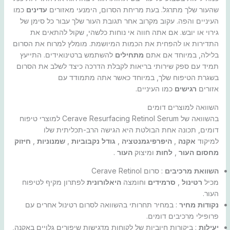
שהעור שלך מתרגל. בעת מריחת הסרום, הימנעי מאזורים
עדינים
כמו
העיניים והפה. עקוב מקרוב אחר תגובת העור שלך עבור כל סימן של
גירוי או יובש. אם אתה חווה אי נוחות כלשהי, שקול להתאים את
התדירות או להפחית את הכמות המיושמת. מומלץ למרוח את הסרום
בלילה, במיוחד אם אתם
מתחילים
להשתמש ברטינואידים. התייעץ
תמיד עם ספק שירותי בריאות לקבלת הדרכה כיצד לשלב את הסרום
בשגרת הטיפוח שלך, במיוחד כאשר אתה מתמודד עם
אזורים
רגישים
כמו העיניים.
השוואה למוצרים דומים
בהשוואה של Cerave Resurfacing Retinol Serum למוצרי טיפוח
דומים, תכונה אחת הבולטת היא הגישה הרב-תכליתית שלו
למיקוד
אקנה
,
היפרפיגמנטציה
,
גודל נקבוביות
,
שמנוניות
,
חיזוק
מחסום העור
,
לחות
ומיצוק
העור
.
השוואת מרכיבים
: סרום Cerave Retinol
מכיל
רטינול
,
סרמידים
וחומצה
היאלורונית
לפתרון מקיף לטיפוח
העור.
נקודות מחיר
: במחיר תחרותי בהשוואה לסרום רטינול אחרים עם
פרופילי מרכיבים דומים.
יעילות
: ביקורות חיוביות של לקוחות מדגישות שיפורים גלויים באקנה,