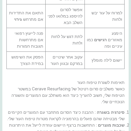
אפשר לסרום
למרוח על עור יבש
התאם את התדירות
להיספג במלואו לפני
ולחות
אם מתרחש
גירוי
השלב הבא
הימנע
פנה לייעוץ רפואי
לתת דגש על לחות
מאזורים
רגישים
כמו
אם מתרחשות
ולחות
עיניים ופה
תגובות חמורות
עקוב אחר שינויים
הפסק את השימוש
יישום לילה מומלץ
במרקם ובגוון העור
במידת הצורך
תאימות לשגרת טיפוח העור
כאשר משלבים סרום רטינול של Cerave Resurfacing במשטר
הטיפוח שלי, חשוב להעריך כיצד הוא משתלב עם המוצרים והשגרה
הנוכחיים שלי.
סינרגיה בשגרה
: ההבנה כיצד הסרום מתחבר עם המוצרים הקיימים
שלי מבטיחה שהם פועלים בהרמוניה לקראת מטרות טיפוח העור שלי.
שכבות מוצרים
: התחשבות ברצף היישום עוזרת לייעל את היתרונות