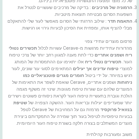
של כל מוצר ומונעת התנגשויות פוטנציאליות ביניהם.
הרמוניה של מרכיבים
: בדיקה של מרכיבים שעשויים לנטרל את
השפעות הסרום מבטיחה תוצאות מיטביות.
התאמת תדר
: שילוב הדרגתי של הסרום מאפשר לעור שלי להתאקלם
מבלי להציף אותו, ומפחית את הסיכון לבעיות גירוי או רגישות.
פרסום מוצרים עתידי צפוי
מהדורות עתידיות מרגשות מ-Cerave עשויות לכלול
תכשירים נטולי
ריח ושמנים אתריים
כדי לתת מענה למגוון רחב יותר של צרכי טיפוח
העור.
תכשירים נטולי ריח
אלו יתאימו עם ההתמסרות של המותג
למוצרי
טיפוח עדינים אך יעילים
המתאימים לסוגי עור שונים, לעור
רגיש במיוחד. על ידי ביטול
חומרים מגרים פוטנציאליים כמו
ניחוחות
ושמנים אתריים, Cerave שואפת לשפר את התאימות של
המוצרים שלהם עם שגרות טיפוח מגוונות. שינוי זה משקף מגמה
הולכת וגוברת בתעשיית טיפוח העור לקראת ניסוחים פשוטים וישירים
יותר שמעדיפים יעילות ובריאות העור. ההשקה הצפויה של
שטיפת
בנזואיל פרוקסיד
מרמזת גם על המחויבות של Cerave לטפל
בבעיות טיפוסיות לטיפול בעור תוך שמירה על התמקדותם ביצירת
מוצרים המשתלבים בצורה חלקה בשגרת טיפוח העור היומיומית.
משוב ומעורבות קהילתית