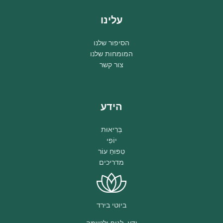
עלינו
הסיפור שלנו
המומחות שלנו
צור קשר
הידע
בְּרִיאוּת
יוֹפִי
טִפּוּחַ עוֹר
מדריכים
ביוטי בירד
ידע, לגוף ולנשמה