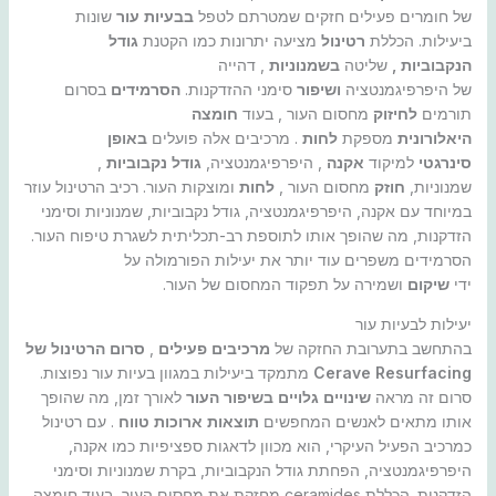
של חומרים פעילים חזקים שמטרתם לטפל
בבעיות עור
שונות
ביעילות. הכללת
רטינול
מציעה יתרונות כמו הקטנת
גודל
הנקבוביות
,
שליטה
בשמנוניות
, דהייה
של היפרפיגמנטציה
ושיפור
סימני ההזדקנות.
הסרמידים
בסרום
תורמים
לחיזוק
מחסום העור , בעוד
חומצה
היאלורונית
מספקת
לחות
. מרכיבים אלה פועלים
באופן
סינרגטי
למיקוד
אקנה
, היפרפיגמנטציה,
גודל נקבוביות
,
שמנוניות,
חוזק
מחסום העור ,
לחות
ומוצקות העור. רכיב הרטינול עוזר
במיוחד עם אקנה, היפרפיגמנטציה, גודל נקבוביות, שמנוניות וסימני
הזדקנות, מה שהופך אותו לתוספת רב-תכליתית לשגרת טיפוח העור.
הסרמידים משפרים עוד יותר את יעילות הפורמולה על
ידי
שיקום
ושמירה על תפקוד המחסום של העור.
יעילות לבעיות עור
בהתחשב בתערובת החזקה של
מרכיבים פעילים
,
סרום הרטינול של
Cerave Resurfacing
מתמקד ביעילות במגוון בעיות עור נפוצות.
סרום זה מראה
שינויים גלויים בשיפור העור
לאורך זמן, מה שהופך
אותו מתאים לאנשים המחפשים
תוצאות ארוכות טווח
. עם רטינול
כמרכיב הפעיל העיקרי, הוא מכוון לדאגות ספציפיות כמו אקנה,
היפרפיגמנטציה, הפחתת גודל הנקבוביות, בקרת שמנוניות וסימני
הזדקנות. הכללת ceramides מחזקת את מחסום העור, בעוד חומצה