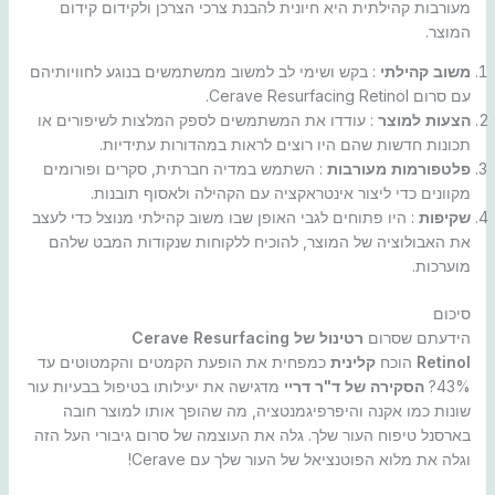
מעורבות קהילתית היא חיונית להבנת צרכי הצרכן ולקידום קידום
המוצר.
משוב קהילתי
: בקש ושימי לב למשוב ממשתמשים בנוגע לחוויותיהם
עם סרום Cerave Resurfacing Retinol.
הצעות למוצר
: עודדו את המשתמשים לספק המלצות לשיפורים או
תכונות חדשות שהם היו רוצים לראות במהדורות עתידיות.
פלטפורמות מעורבות
: השתמש במדיה חברתית, סקרים ופורומים
מקוונים כדי ליצור אינטראקציה עם הקהילה ולאסוף תובנות.
שקיפות
: היו פתוחים לגבי האופן שבו משוב קהילתי מנוצל כדי לעצב
את האבולוציה של המוצר, להוכיח ללקוחות שנקודות המבט שלהם
מוערכות.
סיכום
הידעתם שסרום
רטינול של Cerave Resurfacing
Retinol
הוכח
קלינית
כמפחית את הופעת הקמטים והקמטוטים עד
43%?
הסקירה של ד"ר דריי
מדגישה את יעילותו בטיפול בבעיות עור
שונות כמו אקנה והיפרפיגמנטציה, מה שהופך אותו למוצר חובה
בארסנל טיפוח העור שלך. גלה את העוצמה של סרום גיבורי העל הזה
וגלה את מלוא הפוטנציאל של העור שלך עם Cerave!