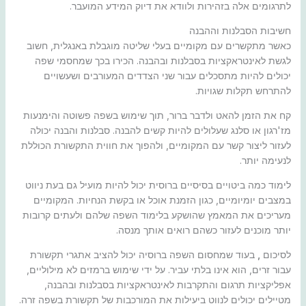
לתרגומים אלה בזהירות ולוודא את דיוק המידע המועבר.
חשיבות הסבלנות וההבנה
כאשר מתקשרים עם מקומיים בעלי שליטה מוגבלת באנגלית, חשוב
לגשת לאינטראקציות בסבלנות ובהבנה. הכירו בכך שמחסמי שפה
יכולים להיות מתסכלים עבור שני הצדדים המעורבים ושעשויים
להתרחש תקלות שגויות.
קח את הזמן להאט ולדבר ברור, תוך שימוש בשפה פשוטה והימנעות
מז'רגון או סלנג שעלולים להיות קשים להבנה. סבלנות והבנה יכולה
לעזור ליצור קשר עם המקומיים, ולהפוך את חווית התקשורת הכוללת
לנעימה יותר.
לימוד כמה ביטויים בסיסיים ברוסית יכול להיות מועיל גם בעת ניווט
במצבים יומיומיים, כגון הזמנת אוכל או בקשת הנחיות. המקומיים
מעריכים את המאמץ שהושקע בלימוד השפה שלהם ולעתים קרובות
יותר מוכנים לעזור כשהם רואים אותך מנסה.
לסיכום
,
בעוד שמחסום השפה ברוסיה יכול להציב אתגרי תקשורת
עבור זרים, הוא אינו בלתי עביר. על ידי שימוש ברמזים לא מילוליים,
אפליקציות תרגום והתקרבות לאינטראקציות בסבלנות ובהבנה,
מטיילים יכולים לנווט ביעילות את המורכבות של תקשורת בשפה זרה.