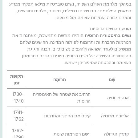
במהלך מלחמת העולם השנייה, נשים סובייטיות מילאו תפקיד מכריע
במאמץ המלחמתי. הם שירתו כחיילים, טייסים, צלפים וחובשים,
והפגינו גבורה ועמידות עצומה מול מצוקה.
מורשת הנשים הרוסיות
נשים בהיסטוריה הרוסית
הותירו מורשת מתמשכת, מאתגרות את
הנורמות החברתיות ותרומות לפיתוח המדינה. ההישגים שלהם
ממשיכים לעורר השראה ולהעצים נשים כיום. הבנה וחגיגת
ההיסטוריה העשירה של נשים ברוסיה חיונית בהכרה בתרומתן
העצומה ובהבטחה שסיפוריהן יישמעו.
תקופת
שֵׁם
תְרוּמָה
זמן
הרחיב את שטחה של האימפריה
1730-
אנה מרוסיה
הרוסית
1740
1741-
אליזבת מרוסיה
קידם את החינוך והתרבות
1762
1762-
קתרין הגדולה
יישם רפורמות שונות
1796