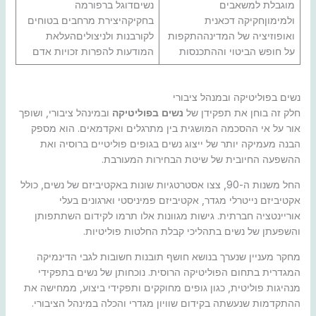
מוגבלת למשאבים
נשיםדוגל ברפורמה
ולמימוןחקיקה דכאנית
בחקיקהיצירת מרחבים בטוחים
ואופוזיציה של המדינההתקפות
לקורבנות ולניצוליםהעלאת
על חופש הביטוי וההתכנסות
המודעות להפרות זכויות אדם
נשים בפוליטיקה ובמנהל ציבורי
חלק זה בוחן את תפקידן של
נשים בפוליטיקה
ובמינהל ציבורי, ושופך
אור על אי ההסכמה המושגית בין מתרגלים ואקדמאים. הוא מספק
הבנה מעמיקה יותר של ייצוג נשים בגופים פוליטיים ברוסיה ואת
ההשפעה החיובית של שיטת הבחירות המעורבת.
החל משנות ה-90, צצו אסטרטגיות שונות באקטיביזם של נשים, כולל
אקטיביזם נייטרלי מגדר, אקטיביזם פמיניסטי וארגונים בעלי
אוריינטציה חברתית. גישות מגוונות אלו תרמו לקידום השתתפותן
והשפעתן של נשים בתהליכי קבלת החלטות פוליטיות.
מחקר מעניין שנערך בנושא חושף תובנות חשובות לגבי הדינמיקה
המגדרית בתחום הפוליטיקה הרוסית. נוכחותן של נשים בתפקידי
מנהיגות פוליטית, כגון גופים מחוקקים ותפקידי ביצוע, ממחישה את
ההתקדמות שנעשתה בקידום שוויון מגדרי והכלה במינהל הציבורי.