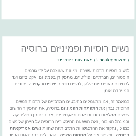
ילוג
תוכן
נשים רוסיות ופמיניזם ברוסיה
/
Uncategorized
/ מאת
צוות ביוטיבירד
לנשים רוסיות תרבות עשירה ומגוונת שעוצבה על ידי גורמים
היסטוריים, חברתיים ופוליטיים. מתפקידן בפמיניזם ואקטיביזם ועד
לבחירות האופנתיות שלהן, לנשים רוסיות יש פרספקטיבה ייחודית
המייחדת אותן.
במאמר זה, אנו מתעמקים בהיבטים המרכזיים של תרבות הנשים
הרוסית. נבחן את
התפתחות הפמיניזם
ברוסיה, את התפקיד החשוב
שנשים ממלאות בזכויות אדם ובאקטיביזם, את נוכחותן בפוליטיקה
ובמינהל הציבורי, ואת השפעת ההיסטוריה הרוסית על חייהן של נשים.
כמו כן, נחקור את ההתנגשויות התרבותיות שחוות
נשים אמריקאיות
ברוסיה
, ונשפוך אור על
מחסום השפה
, ההבדלים בהתנהגות החיוך