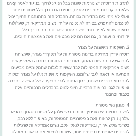
לתרבות הרוסית יש נורמות שונות בכל הנוגע לחיוך. בניגוד לאמריקאים
שלעתים קרובות מחייכים לזרים, רוסים הם בדרך כלל שמורים יותר
ואולי לא מחייכים בתדירות גבוהה. ההבדל הזה בהתנהגות החיוך יכול
לפעמים להתפרש בצורה לא נכונה על ידי נשים אמריקאיות, שעלולות
בטעות שהוא לא ידידותי. חשוב לזכור שהרוסים הם בדרך כלל
ידידותיים ועוזרים, גם אם הם לא מבטאים זאת באמצעות חיוכים.
3. השקפות מיושנות על מגדר
רוסיה עדיין מחזיקה בדעות מסורתיות על תפקידי מגדר, שעשויות
להתנגש עם הגישות המתקדמות יותר הרווחות בחברה האמריקאית.
נשים אמריקאיות המטיילות לבד עשויות לגלות שהמקומיים מביעים
הפתעה או דאגה לגבי שלומם. השקפות מיושנות אלו על מגדר יכולות
להתבטא בדרכים שונות, כגון הנחות לגבי תפקידה של האישה בחברה
וציפיות לגבי בריאות הרבייה. חיוני לנווט בהבדלים תרבותיים אלה
בכבוד ובהבנה.
4. סגנון נשי מסורתי
לנשים רוסיות יש מוניטין בזכות הדגש שלהן על נשיות בסגנון ובמראה
שלהן. ניתן לראות זאת בציפורניים המטופחות, באיפור ללא רבב,
בשיער גולש ארוך, ובעדיפות לנעלי עקב. נשים אמריקאיות שרגילות
לטרנדים אופנתיים נינוחים יותר, עשויות למצוא את הניגוד המוחלט