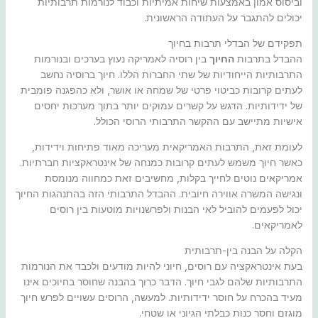
וביסוס אמון באמצעות שיחות אמיתיות וכבוד לנורמות תרבותיות
יכולים להתגבר על העתודה הראשונית.
תפקידם של הבדלי תרבות בחיוך
ההבדל בתרבות
החיוך
בין רוסיה לאמריקה נעוץ בערכים ובנורמות
התרבותיות הייחודיות של שתי החברות הללו. חיוך ברוסיה נחשב
לעתים קרובות כביטוי פרטי של שמחה או אושר, ולא כהפגנה פומבית
של ידידותיות. הדגש על קשרים עמוקים יותר בתוך מערכות יחסים
אישיות מתיישב עם ההקשר התרבותי הרוסי הכולל.
לעומת זאת, התרבות האמריקאית מעריכה מאוד פתיחות וידידות,
כאשר חיוך משמש לעתים קרובות כמנחה של אינטראקציות חברתיות.
אמריקאים נוטים לחייך בקלות, מחשיבים זאת כמחווה מנומסת
ונגישה המשרה אווירה חיובית. ההבדל התרבותי הזה בהתנהגות החיוך
יכול לפעמים להוביל לאי הבנות ולפרשנויות מוטעות בין רוסים
לאמריקאים.
הקלה על הבנה בין-תרבותית
בעת אינטראקציה עם רוסים, חיוני להיות מודעים ולכבד את הנורמות
התרבותיות שלהם לגבי חיוך. הדבר כרוך בהבנה שחוסר בחיוכים אינו
מעיד בהכרח על חוסר ידידותיות. למעשה, הרוסים עשויים לפרש חיוך
מוגזם וחסר כנות כבלתי הגיוני או שטחי.