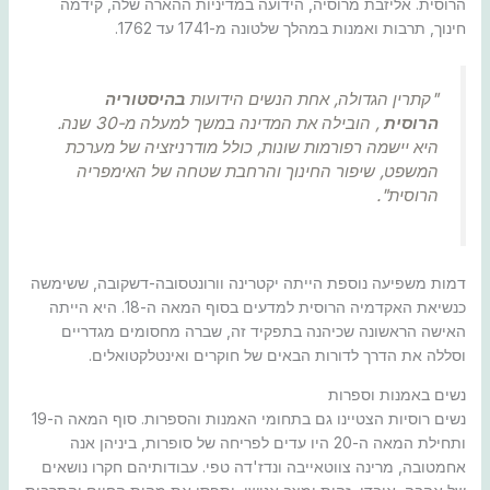
הרוסית. אליזבת מרוסיה, הידועה במדיניות ההארה שלה, קידמה
חינוך, תרבות ואמנות במהלך שלטונה מ-1741 עד 1762.
"קתרין הגדולה, אחת הנשים הידועות
בהיסטוריה
הרוסית
, הובילה את המדינה במשך למעלה מ-30 שנה.
היא יישמה רפורמות שונות, כולל מודרניזציה של מערכת
המשפט, שיפור החינוך והרחבת שטחה של האימפריה
הרוסית".
דמות משפיעה נוספת הייתה יקטרינה וורונטסובה-דשקובה, ששימשה
כנשיאת האקדמיה הרוסית למדעים בסוף המאה ה-18. היא הייתה
האישה הראשונה שכיהנה בתפקיד זה, שברה מחסומים מגדריים
וסללה את הדרך לדורות הבאים של חוקרים ואינטלקטואלים.
נשים באמנות וספרות
נשים רוסיות הצטיינו גם בתחומי האמנות והספרות. סוף המאה ה-19
ותחילת המאה ה-20 היו עדים לפריחה של סופרות, ביניהן אנה
אחמטובה, מרינה צווטאייבה ונדז'דה טפי. עבודותיהם חקרו נושאים