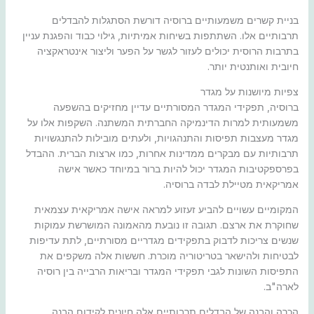
בניית קשרים משמעותיים ברוסיה דורשת הסתגלות להבדלים
תרבותיים אלו. השתתפות בשיחות אמיתיות, גילוי כבוד והפגנת עניין
בתרבות הרוסית יכולים לעזור לגשר על הפער וליצור אינטראקציה
חיובית ואותנטית יותר.
צפיות מיושנות על מגדר
ברוסיה, תפקידי המגדר המסורתיים עדיין מחזיקים בהשפעה
משמעותית למרות הדינמיקה החברתית המשתנה. השקפות אלו על
מגדר מעצבות תפיסות והתנהגויות, ולעתים מובילות להתנגשויות
תרבותיות עם מבקרים ממדינות אחרות, כמו ארצות הברית. ההבדל
בפרספקטיבות המגדר יכול להיות ברור במיוחד כאשר אישה
אמריקאית מטיילת לבדה ברוסיה.
המקומיים עשויים להביע זעזוע למראה אישה אמריקאית עצמאית
שחוקרת את ארצם. תגובה זו נובעת מהאמונה המושרשת עמוקות
שנשים צריכות לדבוק בתפקידים מגדריים מסורתיים, לתת עדיפות
לבטיחות ולהישאר בטריטוריה מוכרת. חששות אלה משקפים את
התפיסות השונות לגבי תפקידי המגדר ובריאות הרבייה בין רוסיה
לארה"ב.
הכרה והבנה של הבדלים תרבותיים אלה חיונית לקידום הבנה