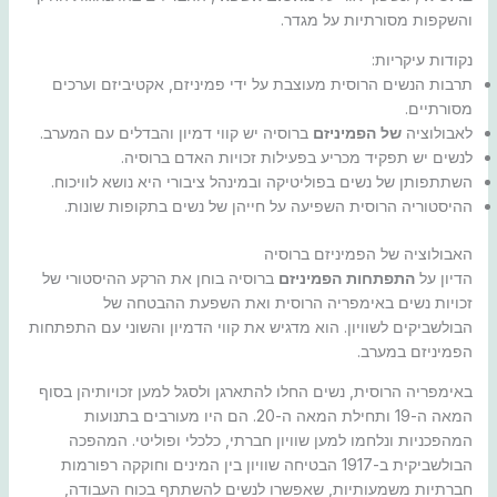
והשקפות מסורתיות על מגדר.
נקודות עיקריות:
תרבות הנשים הרוסית מעוצבת על ידי פמיניזם, אקטיביזם וערכים
מסורתיים.
לאבולוציה
של הפמיניזם
ברוסיה יש קווי דמיון והבדלים עם המערב.
לנשים יש תפקיד מכריע בפעילות זכויות האדם ברוסיה.
השתתפותן של נשים בפוליטיקה ובמינהל ציבורי היא נושא לוויכוח.
ההיסטוריה הרוסית השפיעה על חייהן של נשים בתקופות שונות.
האבולוציה של הפמיניזם ברוסיה
הדיון על
התפתחות הפמיניזם
ברוסיה בוחן את הרקע ההיסטורי של
זכויות נשים באימפריה הרוסית ואת השפעת ההבטחה של
הבולשביקים לשוויון. הוא מדגיש את קווי הדמיון והשוני עם התפתחות
הפמיניזם במערב.
באימפריה הרוסית, נשים החלו להתארגן ולסגל למען זכויותיהן בסוף
המאה ה-19 ותחילת המאה ה-20. הם היו מעורבים בתנועות
המהפכניות ונלחמו למען שוויון חברתי, כלכלי ופוליטי. המהפכה
הבולשביקית ב-1917 הבטיחה שוויון בין המינים וחוקקה רפורמות
חברתיות משמעותיות, שאפשרו לנשים להשתתף בכוח העבודה,