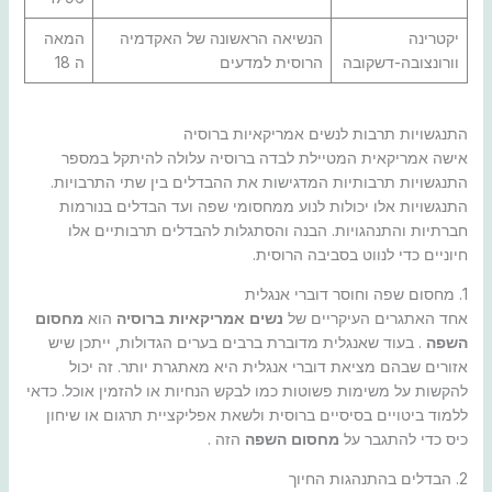
יקטרינה
הנשיאה הראשונה של האקדמיה
המאה
וורונצובה-דשקובה
הרוסית למדעים
ה 18
התנגשויות תרבות לנשים אמריקאיות ברוסיה
אישה אמריקאית המטיילת לבדה ברוסיה עלולה להיתקל במספר
התנגשויות תרבותיות המדגישות את ההבדלים בין שתי התרבויות.
התנגשויות אלו יכולות לנוע ממחסומי שפה ועד הבדלים בנורמות
חברתיות והתנהגויות. הבנה והסתגלות להבדלים תרבותיים אלו
חיוניים כדי לנווט בסביבה הרוסית.
1. מחסום שפה וחוסר דוברי אנגלית
אחד האתגרים העיקריים של
נשים אמריקאיות ברוסיה
הוא
מחסום
השפה
. בעוד שאנגלית מדוברת ברבים בערים הגדולות, ייתכן שיש
אזורים שבהם מציאת דוברי אנגלית היא מאתגרת יותר. זה יכול
להקשות על משימות פשוטות כמו לבקש הנחיות או להזמין אוכל. כדאי
ללמוד ביטויים בסיסיים ברוסית ולשאת אפליקציית תרגום או שיחון
כיס כדי להתגבר על
מחסום השפה
הזה .
2. הבדלים בהתנהגות החיוך