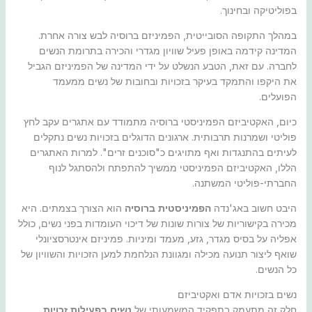
בפוליטיקה ובחינוך.
במהלך התקופה הסובייטית, הפמיניזם ברוסיה לבש צורה אחרת.
המדינה קידמה באופן פעיל שוויון מגדרי והכירה בתרומת הנשים
לחברה. עם זאת, הטבע הנשלט על ידי המדינה של הפמיניזם הגביל
את היקפו והתמקד בעיקר בזכויות ובחובות של נשים ממעמד
הפועלים.
כיום, האקטיביזם הפמיניסטי ברוסיה מתמודד עם אתגרים עקב לחץ
פוליטי ושמרנות תרבותית. ארגונים הדוגלים בזכויות נשים נתקלים
לעיתים בהתנגדות ואף מתויגים כ"סוכנים זרים". למרות האתגרים
הללו, האקטיביזם הפמיניסטי ממשיך להתפתח ולהסתגל לנוף
החברתי-פוליטי המשתנה.
היבט חשוב באג'נדה
הפמיניסטית ברוסיה
הוא הצורך בצמתים. היא
מכירה בקישוריות של צורות שונות של דיכוי העומדות בפני נשים, כולל
אפליה על בסיס מגדר, גזע, מעמד ומיניות. פמיניזם אינטרסציונלי
שואף ליצור תנועה מכילה ומגוונת הנלחמת למען הזכויות והשוויון של
כל הנשים.
נשים בזכויות אדם ואקטיביזם
חלק זה מתעמק בתפקיד המשמעותי של
נשים בפעילות זכויות