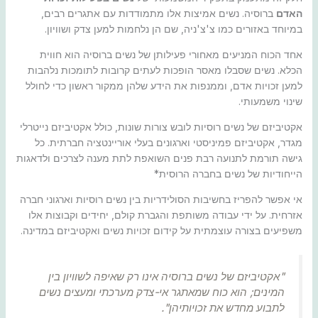
האדם
ברוסיה. נשים אמיצות אלו מתמודדות עם אתגרים רבים,
במיוחד באזורים כמו צ'צ'ניה, שם הן נלחמות למען צדק ושוויון.
אחד הכוח המניעים מאחורי פעילותן של נשים ברוסיה הוא חווית
הכלא. נשים שסבלו מאסר הופכות לעתים קרובות לתומכות נלהבות
למען זכויות אדם, וממנפות את הידע שלהן ממקור ראשון כדי לחולל
שינוי משמעותי.
אקטיביזם של נשים רוסיות לובש צורות שונות, כולל אקטיביזם נייטרלי
מגדר, אקטיביזם פמיניסטי וארגונים בעלי אוריינטציה חברתית. כל
גישה תורמת לתנועה רבת פנים השואפת לתת מענה לצרכים ולדאגות
הייחודיות של נשים בחברה הרוסית*
אי אפשר להפריז בחשיבות הסולידריות בין נשים רוסיות וארגוני חברה
אזרחית. על ידי עבודה משותפת והגברת קולם, יחידים וקבוצות אלו
משפיעים בצורה עוצמתית על קידום זכויות נשים ואקטיביזם במדינה.
"אקטיביזם של נשים ברוסיה אינו רק שאיפה לשוויון בין
המינים; הוא כוח שמאתגר אי-צדק מערכתי ומעצים נשים
לתבוע מחדש את זכויותיהן".