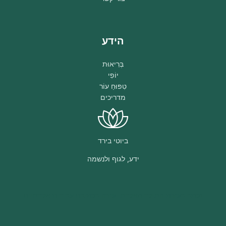
הידע
בְּרִיאוּת
יוֹפִי
טִפּוּחַ עוֹר
מדריכים
ביוטי בירד
ידע, לגוף ולנשמה
נכתב בעזרת
המוקד האקדמי
עזרה בכתיבת עבודות אקדמיות