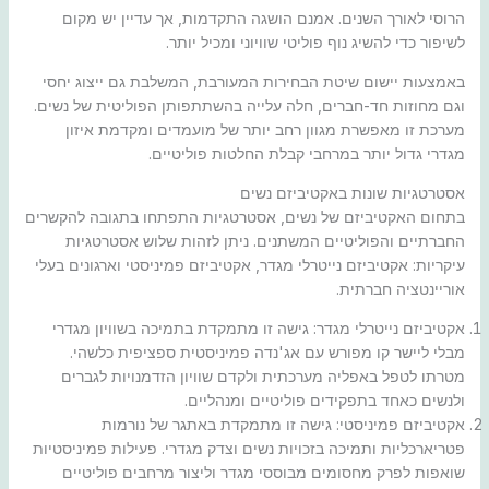
הרוסי לאורך השנים. אמנם הושגה התקדמות, אך עדיין יש מקום
לשיפור כדי להשיג נוף פוליטי שוויוני ומכיל יותר.
באמצעות יישום שיטת הבחירות המעורבת, המשלבת גם ייצוג יחסי
וגם מחוזות חד-חברים, חלה עלייה בהשתתפותן הפוליטית של נשים.
מערכת זו מאפשרת מגוון רחב יותר של מועמדים ומקדמת איזון
מגדרי גדול יותר במרחבי קבלת החלטות פוליטיים.
אסטרטגיות שונות באקטיביזם נשים
בתחום האקטיביזם של נשים, אסטרטגיות התפתחו בתגובה להקשרים
החברתיים והפוליטיים המשתנים. ניתן לזהות שלוש אסטרטגיות
עיקריות: אקטיביזם נייטרלי מגדר, אקטיביזם פמיניסטי וארגונים בעלי
אוריינטציה חברתית.
אקטיביזם נייטרלי מגדר: גישה זו מתמקדת בתמיכה בשוויון מגדרי
מבלי ליישר קו מפורש עם אג'נדה פמיניסטית ספציפית כלשהי.
מטרתו לטפל באפליה מערכתית ולקדם שוויון הזדמנויות לגברים
ולנשים כאחד בתפקידים פוליטיים ומנהליים.
אקטיביזם פמיניסטי: גישה זו מתמקדת באתגר של נורמות
פטריארכליות ותמיכה בזכויות נשים וצדק מגדרי. פעילות פמיניסטיות
שואפות לפרק מחסומים מבוססי מגדר וליצור מרחבים פוליטיים