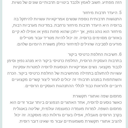
הזה מפתיע. חשוב לאמץ ולכבד ביטויים תרבותיים שונים של נשיות.
5. היעדר תרבות מיחזור
התנגשות תרבותית נוספת שנשים אמריקאיות עשויות להיתקל בה
ברוסיה היא היעדר תרבות מיחזור נרחבת. במדינות מערביות רבות,
מיחזור הוא נוהג נפוץ, אך ייתכן שהוא פחות נפוץ או אפילו לא קיים
באזורים מסוימים ברוסיה. זה יכול להיות מטריד עבור מטיילים
מודעים לסביבה שרגילים למיחזור כחלק משגרת היומיום שלהם.
6. חשיבות החלפת כרטיסי ביקור
בתרבות העסקית הרוסית, החלפת כרטיסי ביקור היא מנהג נפוץ וסימן
לכבוד מקצועי. נשים אמריקאיות הנוסעות לרוסיה למטרות עסקיות
עשויות להתעלם בתחילה מהחשיבות של החלפת כרטיסי ביקור. הכרה
והשתתפות במנהג תרבותי זה יכולים לעזור ליצור קשרים מקצועיים
חיוביים ולהראות כבוד לכללי ההתנהגות העסקיים הרוסיים.
מחסום שפה ואתגרי תקשורת
כאשר נוסעים לרוסיה, אחד האתגרים הנפוצים ביותר עבור זרים הוא
מחסום השפה. למרות מעמדה כמעצמה עולמית, שליטה באנגלית
בקרב הרוסים מוגבלת, אפילו בערים גדולות כמו מוסקבה. זה יכול
להציב אתגרי תקשורת משמעותיים עבור מי שאינו דובר רוסית.