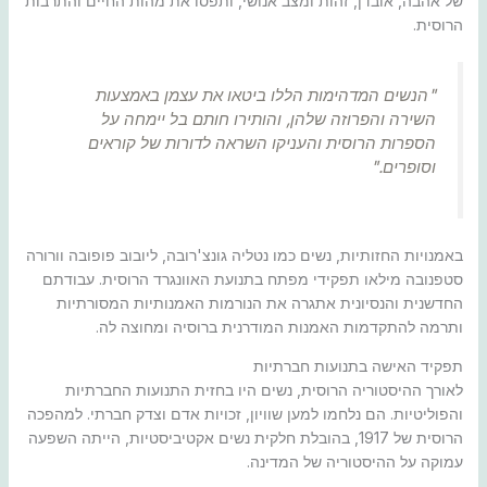
של אהבה, אובדן, זהות ומצב אנושי, ותפסו את מהות החיים והתרבות
הרוסית.
"הנשים המדהימות הללו ביטאו את עצמן באמצעות
השירה והפרוזה שלהן, והותירו חותם בל יימחה על
הספרות הרוסית והעניקו השראה לדורות של קוראים
וסופרים."
באמנויות החזותיות, נשים כמו נטליה גונצ'רובה, ליובוב פופובה וורורה
סטפנובה מילאו תפקידי מפתח בתנועת האוונגרד הרוסית. עבודתם
החדשנית והנסיונית אתגרה את הנורמות האמנותיות המסורתיות
ותרמה להתקדמות האמנות המודרנית ברוסיה ומחוצה לה.
תפקיד האישה בתנועות חברתיות
לאורך ההיסטוריה הרוסית, נשים היו בחזית התנועות החברתיות
והפוליטיות. הם נלחמו למען שוויון, זכויות אדם וצדק חברתי. למהפכה
הרוסית של 1917, בהובלת חלקית נשים אקטיביסטיות, הייתה השפעה
עמוקה על ההיסטוריה של המדינה.