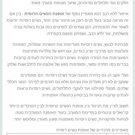
חלקים ועד תלתלים מדורגים, שיער מטופח מוערך מאוד.
איפור ללא רבב הוא מאפיין נוסף של
אופנת הנשים הרוסית
. בין אם
זה מראה טבעי בעל פנים רענן או איפור ערב זוהר, נשים רוסיות יודעות
לשפר את תכונותיהן. הם שמים לב לפרטים כמו גבות בעלות צורה
מושלמת, עור ללא רבב, ושפתון מושם בקפידה.
מבחינת לבוש, נשים רוסיות מעדיפות את הנשיות. שמלות, חצאיות
וחולצות הם מרכיבי ארון בגדים, עם דגש על צלליות מחויטות
המעצימות את הגזרה הנשית. נשים רוסיות בוחרות לעתים קרובות
בבדים כמו תחרה ומשי, ומוסיפות מגע של אלגנטיות לתלבושות שלהן.
נעלי עקב הן גם בחירה נפוצה עבור נשים רוסיות. הם מאמינים
שעקבים לא רק מעלים את גובהם אלא גם תורמים לפיתוי הנשי הכללי
שלהם. מנעלי סטילטו ועד לעקבי חתלתולים, נשים רוסיות נראות
לעתים קרובות צועדות בביטחון בהנעלה אופנתית.
חשוב לציין את הניגוד בין אופנת הנשים הרוסית לבין הטרנדים היותר
קז'ואלים ונינוחים במדינות המערב. בעוד האופנה המערבית נוטה
לנוחות ופרקטיות, נשים רוסיות מאמצות סגנון מעודן ומלוטש יותר.
מאפיינים מרכזיים של אופנת נשים רוסית