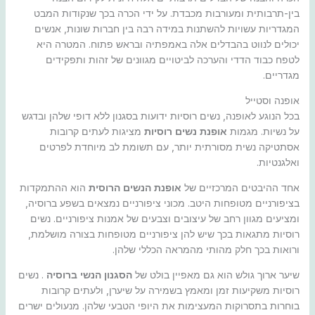
בין-תרבותית ומעורבות מכבדת. על ידי הכרה בכך שנקודות המבט
המגדריות עשויות להשתנות במידה רבה בין חברות שונות, אנשים
יכולים לנווט בהבדלים אלה באמפתיה ובראש פתוח. המטרה היא
לטפח כבוד הדדי והערכה לביטויים מגוונים של זהות ותפקידים
מגדריים.
אופנה וסטייל
בכל הנוגע לאופנה, נשים רוסיות ידועות בסגנון ללא דופי שלהן ובדגש
על נשיות. מגמות
אופנת נשים רוסיות
מציגות לעתים קרובות
אסתטיקה נשית מסורתית יותר, עם תשומת לב מיוחדת לפרטים
ואלגנטיות.
אחד ההיבטים המרכזיים של
אופנת הנשים הרוסית
הוא ההתמקדות
בציפורניים מטופחות היטב. מכוני ציפורניים נמצאים בשפע ברוסיה,
ומציעים מגוון רחב של עיצובים וצבעים של אמנות ציפורניים. נשים
רוסיות מתגאות בכך שיש להן ציפורניים מטופחות בצורה מושלמת,
ורואות בכך חלק מהותי מהמראה הכללי שלהן.
שיער ארוך גולש הוא גם מאפיין בולט של
הסגנון הנשי ברוסיה
. נשים
רוסיות משקיעות זמן ומאמץ בשמירה על שיערן, ולעתים קרובות
בוחרות בתסרוקות המעצימות את היופי הטבעי שלהן. מנעולים ישרים