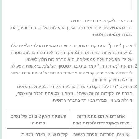
דוגמאות לאקטיביזם נשים ברוסיה
כדי להמחיש עוד יותר את רוחב וגיוון הפעילות של נשים ברוסיה, הנה
כמה דוגמאות בולטות:
ארגון "זיכרון" הממוקם במוסקבה ידוע במאמצים הבלתי נלאים שלו
להילחם בהפרות זכויות אדם ולספק תמיכה לקורבנות עוולות. נוסדה
על ידי הפעילה אלה פמפילובה, היא נותרה כוח חלוץ לשינוי.
תנועת "נשות הדון" קמה בתגובה לסכסוך הצ'צ'ני. בראשות הפעילה
ליודמילה אלכסייבה, קבוצה זו מתעדת הפרות של זכויות אדם באזור
ודוגלת בצדק ואחריות.
פרויקט "רז דלה" נוקט בגישה ניטרליות מגדרית לטיפול בנושאים
חברתיים ולקידום זכויות נשים*. יוזמה זו מטפחת הכלה והעצמה,
דוגלת בשוויון מגדרי רב יותר בחברה הרוסית.
אתגרים איתם מתמודדות
השפעת האקטיביזם של נשים
נשים באקטיביזם לזכויות אדם
ברוסיה
איומים, הטרדות והפחדותגישה
קידום שוויון מגדרי וזכויות