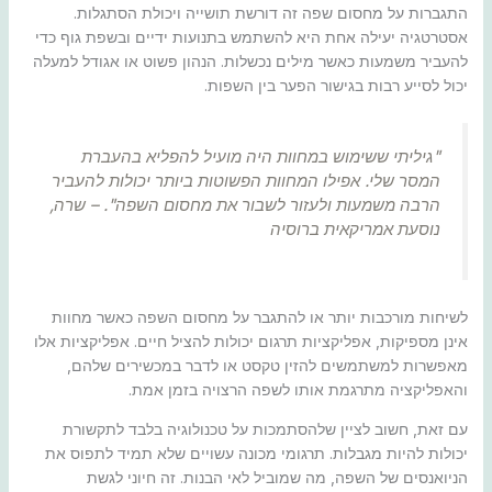
התגברות על מחסום שפה זה דורשת תושייה ויכולת הסתגלות.
אסטרטגיה יעילה אחת היא להשתמש בתנועות ידיים ובשפת גוף כדי
להעביר משמעות כאשר מילים נכשלות. הנהון פשוט או אגודל למעלה
יכול לסייע רבות בגישור הפער בין השפות.
"גיליתי ששימוש במחוות היה מועיל להפליא בהעברת
המסר שלי. אפילו המחוות הפשוטות ביותר יכולות להעביר
הרבה משמעות ולעזור לשבור את מחסום השפה". – שרה,
נוסעת אמריקאית ברוסיה
לשיחות מורכבות יותר או להתגבר על מחסום השפה כאשר מחוות
אינן מספיקות, אפליקציות תרגום יכולות להציל חיים. אפליקציות אלו
מאפשרות למשתמשים להזין טקסט או לדבר במכשירים שלהם,
והאפליקציה מתרגמת אותו לשפה הרצויה בזמן אמת.
עם זאת, חשוב לציין שלהסתמכות על טכנולוגיה בלבד לתקשורת
יכולות להיות מגבלות. תרגומי מכונה עשויים שלא תמיד לתפוס את
הניואנסים של השפה, מה שמוביל לאי הבנות. זה חיוני לגשת