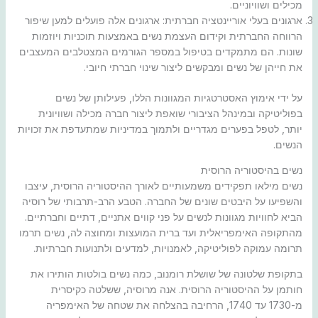
מכילים ושוויוניים.
ארגונים בעלי אוריינטציה חברתית: ארגונים אלה פועלים למען שיפור
הרווחה החברתית וקידום העצמת נשים באמצעות תוכניות ויוזמות
שונות. הם מתמקדים בטיפול במספר הגורמים המצטלבים המעצבים
את חייהן של נשים ומבקשים ליצור שינוי חברתי חיובי.
על ידי אימוץ האסטרטגיות המגוונות הללו, פעילותן של נשים
בפוליטיקה ובמינהל הציבורי שואפת ליצור חברה מכילה ושוויונית
יותר, לטפל בפערים מגדריים ולתמוך במדיניות שמתעדפת את זכויות
הנשים.
נשים בהיסטוריה הרוסית
נשים מילאו תפקידים משמעותיים לאורך ההיסטוריה הרוסית, עיצבו
והשפיעו על היבטים שונים של החברה. הטבע הרב-תרבותי של רוסיה
הביא לחוויות מגוונות לנשים על פני קווים אתניים, דתיים וחברתיים.
מהתקופה האימפריאלית ועד ברית המועצות ומחוצה לה, נשים תרמו
תרומה עמוקה לפוליטיקה, לאמנויות, למדעים ולתנועות חברתיות.
בתקופת שלטונה של שושלת רומנוב, כמה נשים בולטות הותירו את
חותמן על ההיסטוריה הרוסית. אנה מרוסיה, ששלטה כקיסרית
מ-1730 עד 1740, הרחיבה בהצלחה את שטחה של האימפריה