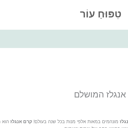
טִפּוּחַ עוֹר
אנגלז המושלם
גלז
מונהמים במאות אלפי מנות בכל שנה בעולם!
קרם אנגלז
הוא ת