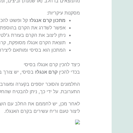
מתמצאים בו חלב (או שמנת) וביצים, ומו
מסקנות עיקריות:
מתכון קרם אנגלז
קל ופשוט להכנ
אפשר לשדרג את הקרם בהוספת 
ניתן ליצוב את הקרם בעזרת ג'לטין 
תוצאת הקרם אנגלז מסופקת, קרמ
המתכון הוא בסיסי ומותאם ליציר
כיצד להכין קרם אנגלז בסיסי
בכדי להכין
קרם אנגלז
בסיסי, יש צורך במרכיבים הבאים: 6 חלמונים,
החלמונים והסוכר יוספים בקערה ומעור
התערובת. על ידי כך, ניתן להבטיח שהחל
לאחר מכן, יש לחממם את החלב עם השמצת
ליצור טעם וריח עשירים בקרם האנגלז.