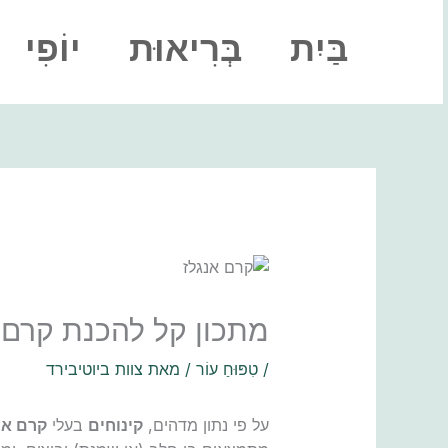
ילוג
תוכן
בַּיִת
בְּרִיאוּת
יוֹפִי
מתכון קל להכנת קרם 
/
טִפּוּחַ עוֹר
/ מאת
צוות ביוטיבירד
על פי נתון מדהים,
קינוחים
בעלי
קרם אנ