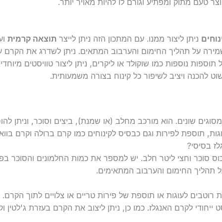
צר טעם מתוק ומפתיע וגורם לו להיות מאויר יותר.
נוחים
ניתן ליצור ממנו. עם המתכון הזה ניתן לייצר
תוצאה קרמית
וע
מירה על תהליך החימום והערבוב המתאים. ניתן לשדרג את הקרם על
 תוספות נוספות כמו שוקולד או ליקרים, ניתן ליצור טוויסטים מיוחד
 להכנה ויציב לשיפור כל קינוח בצורה משמעותית.
וגים שונים. הוא מורכב מחלב (או שמנת), ביצים וסוכר, וניתן להוסיף
ות, תוספת לפירות וגם כבסיס לקינוחים כמו קרם ברולה וקרם בוואר
ז בסיסי?
הם 6 חלמונים, חצי כוס סוכר וחצי ליטר חלב. יש למספר את כמות החלמונים וה
ל תהליך החימום והערבוב המתאימים.
 רוטבים לעוגות או תוספת של פירות טריים או צלויים לתוך הקרם. נ
ייחודי לקרם האנגלז. כמו כן, ניתן ליצוב את הקרם בעזרת ג'לטין וקי