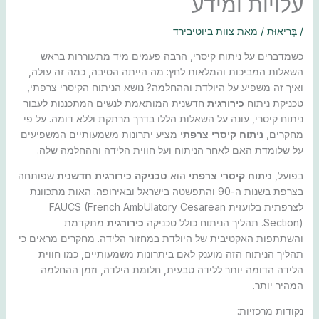
עלויות ומידע
/
בְּרִיאוּת
/ מאת
צוות ביוטיבירד
כשמדברים על ניתוח קיסרי, הרבה פעמים מיד מתעוררות בראש
השאלות המביכות והמלאות לחץ: מה הייתה הסיבה, כמה זה עולה,
ואיך זה משפיע על היולדת וההחלמה? נושא הניתוח הקיסרי צרפתי,
טכניקת ניתוח
כירורגית
חדשנית המותאמת לנשים המתכננות לעבור
ניתוח קיסרי, עונה על השאלות הללו בדרך מרתקת וללא דומה. על פי
מחקרים,
ניתוח קיסרי צרפתי
מציע יתרונות משמעותיים המשפיעים
על שלומדת האם לאחר הניתוח ועל חווית הלידה וההחלמה שלה.
בפועל,
ניתוח קיסרי צרפתי
הוא
טכניקה כירורגית חדשנית
שפותחה
בצרפת בשנות ה-90 והתפשטה בישראל ובאירופה. האות מתכוונת
לצרפתית בלועזית FAUCS (French AmbUlatory Cesarean
Section). תהליך הניתוח כולל טכניקה
כירורגית
מתקדמת
והשתתפות האקטיבית של היולדת במחזור הלידה. מחקרים מראים כי
תהליך הניתוח הזה מוענק לאם ביתרונות משמעותיים, כמו חווית
הלידה הדומה יותר ללידה טבעית, חלומת הילדה, וזמן ההחלמה
המהיר יותר.
נקודות מרכזיות: