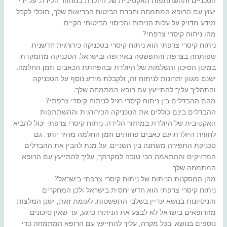
הטכניים וההשתתפות האקטיבית של היולדת במחזור הלידה. על ידי
יעוץ עם הרופא המתמחה וחברת הביטוח הבריאות שלך, תוכלי לקבל
מידע מדויק על עלות הניתוח והכיסוי הביטוחי הקיים.
מהו ניתוח קיסרי צרפתי?
ניתוח קיסרי צרפתי הוא ניתוח קיסרי בטכניקה כירורגית חדשנית
שפותחה בצרפת והתפשטה באירופה ובישראל. הטכניקה מתמקדת
במינון הסיכון והשלמות של היולדת ובהפחתת הכאבים וזמן החלמה.
ישנם מגוון יתרונות לניתוח זה, ולקבלת מידע נוסף על הטכניקה
והתהליך עליך להתייעץ עם רופא המתמחה שלך.
מהם ההבדלים בין ניתוח קיסרי רגיל לניתוח קיסרי צרפתי?
ההבדלים בינם כוללים את הטכניקה הכירורגית וההשתתפות
האקטיבית של היולדת במחזור הלידה. ניתוח קיסרי צרפתי יכול להביא
לחווית היולדת עם כאבים פחותים וזמן החלמה מהיר יותר. גם
טכניקת התפירה משתנה בין השניים. על מנת להבין את ההבדלים
המדויקים וההתאמה הכי טובה למקרתך, עליך להתייעץ עם הרופא
המתמחה שלך.
מהן המסקנות הניתוח של ניתוח קיסרי צרפתי בישראל?
ניתוח קיסרי צרפתי הוא חדש יחסית בישראל ולכן המחקרים
והניסיונות בנושא עדיין בשלבי התפשטות. לעומת זאת, ישנן המלצות
מהרופאים בישראל לא לבצע את הניתוח כרגע, עד שאין סיכונים
נוספים בנושא. בכל מקרה, עליך להתייעץ עם הרופא המתמחה כדי