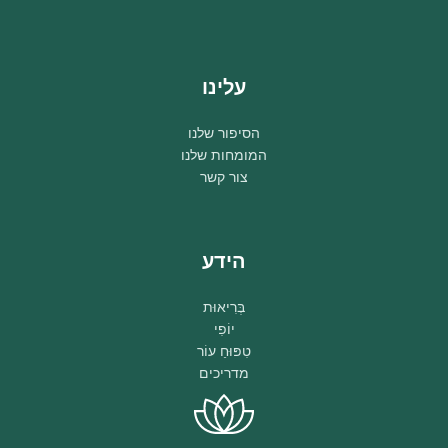
עלינו
הסיפור שלנו
המומחות שלנו
צור קשר
הידע
בְּרִיאוּת
יוֹפִי
טִפּוּחַ עוֹר
מדריכים