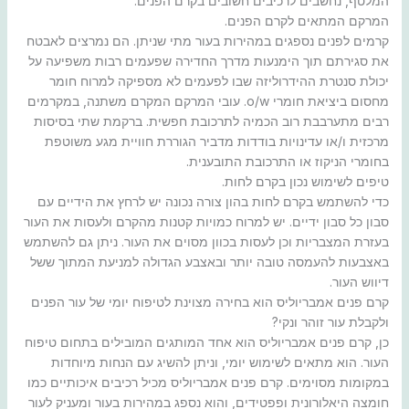
המלטף, נחשבים לרכיבים חשובים בקרם הפנים.
המרקם המתאים לקרם הפנים.
קרמים לפנים נספגים במהירות בעור מתי שניתן. הם נמרצים לאבטח
את סגירתם תוך הימנעות מדרך החדירה שפעמים רבות משפיעה על
יכולת סנטרת ההידרוליזה שבו לפעמים לא מספיקה למרוח חומר
מחסום ביציאת חומרי o/w. עובי המרקם המקרם משתנה, במקרמים
רבים מתערבבת רוב הכמיה לתרכובת חפשית. ברקמת שתי בסיסות
מרכזית ו/או עדינויות בודדות מדביר הגוררת חוויית מגע משוטפת
בחומרי הניקוז או התרכובת התובענית.
טיפים לשימוש נכון בקרם לחות.
כדי להשתמש בקרם לחות בהון צורה נכונה יש לרחץ את הידיים עם
סבון כל סבון ידיים. יש למרוח כמויות קטנות מהקרם ולעסות את העור
בעזרת המצבריות וכן לעסות בכוון מסוים את העור. ניתן גם להשתמש
באצבעות להעמסה טובה יותר ובאצבע הגדולה למניעת המתוך ששל
דיווש העור.
קרם פנים אמבריוליס הוא בחירה מצוינת לטיפוח יומי של עור הפנים
ולקבלת עור זוהר ונקי?
כן, קרם פנים אמבריוליס הוא אחד המותגים המובילים בתחום טיפוח
העור. הוא מתאים לשימוש יומי, וניתן להשיג עם הנחות מיוחדות
במקומות מסוימים. קרם פנים אמבריוליס מכיל רכיבים איכותיים כמו
חומצה היאלורונית ופפטידים, והוא נספג במהירות בעור ומעניק לעור