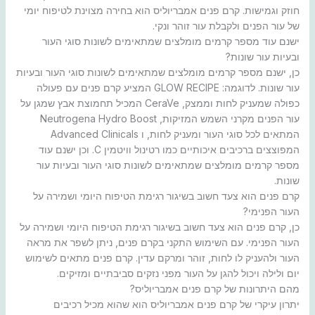
חוזק וגמישות. קרם פנים אמבריוליס הוא בחירה מצוינת לטיפוח יומי
של עור הפנים ולקבלת עור זוהר ונקי.
ישנם עוד מספר קרמים מומלצים שמתאימים לשונות סוגי העור
ובעיות עור שונות?
כן, ישנם מספר קרמים מומלצים שמתאימים לשונות סוגי העור ובעיות
עור שונות. לדוגמה: GLOW RECIPE המציע קרם פנים עם פעולה
כפולה שמעניק לחות וממצק, CeraVe המכיל תחמוצת אבץ שמגן על
עור הפנים מקרני השמש המזיקות, Neutrogena Hydro Boost
המתאים לכל סוגי העור ומעניק לחות, ו Advanced Clinicals
המפוצצים ברכיבים איכותיים כמו רטינול וויטמין C. וכן ישנם עוד
מספר קרמים מומלצים שמתאימים לשונות סוגי העור ובעיות עור
שונות.
קרם פנים הוא צעד חשוב בשיגור רגימת הטיפוח היומי ושמירה על
העור הפנימי?
כן, קרם פנים הוא צעד חשוב בשיגור רגימת הטיפוח היומי ושמירה על
העור הפנימי. עם השימוש התקני בקרם פנים, ניתן לשפר את מראה
העור ולהעניק לו לחות, זוהר ומרקם עדין. קרם פנים מתאים לשימוש
יום ולילה ויכול להגן על העור מפני נזקים סביבתיים ומזיקים.
מהם היתרונות של קרם פנים אמבריוליס?
יתרון עיקרי של קרם פנים אמבריוליס הוא שהוא מכיל רכיבים