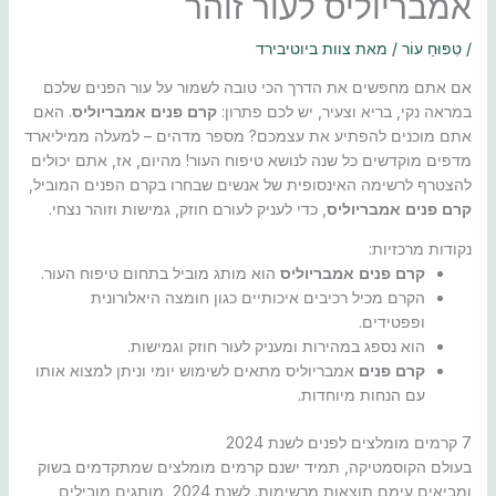
אמבריוליס לעור זוהר
/
טִפּוּחַ עוֹר
/ מאת
צוות ביוטיבירד
אם אתם מחפשים את הדרך הכי טובה לשמור על עור הפנים שלכם
במראה נקי, בריא וצעיר, יש לכם פתרון:
קרם פנים אמבריוליס
. האם
אתם מוכנים להפתיע את עצמכם? מספר מדהים – למעלה ממיליארד
מדפים מוקדשים כל שנה לנושא טיפוח העור! מהיום, אז, אתם יכולים
להצטרף לרשימה האינסופית של אנשים שבחרו בקרם הפנים המוביל,
קרם פנים אמבריוליס
, כדי לעניק לעורם חוזק, גמישות וזוהר נצחי.
נקודות מרכזיות:
קרם פנים אמבריוליס
הוא מותג מוביל בתחום טיפוח העור.
הקרם מכיל רכיבים איכותיים כגון חומצה היאלורונית
ופפטידים.
הוא נספג במהירות ומעניק לעור חוזק וגמישות.
קרם פנים
אמבריוליס מתאים לשימוש יומי וניתן למצוא אותו
עם הנחות מיוחדות.
7 קרמים מומלצים לפנים לשנת 2024
בעולם הקוסמטיקה, תמיד ישנם קרמים מומלצים שמתקדמים בשוק
ומביאים עימם תוצאות מרשימות. לשנת 2024, מותגים מובילים