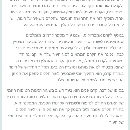
ולקבלת
עור זוהר
ונקי. עם רכיבים איכותיים כמו חומצה היאלורונית
ופפטידים, הקרם מעניק לעור חוזק וגמישות, תוך נסיעה מהירה בעור
אחד. תוסיף לזה את התחושה הנעימה שהקרם משאיר על העור, ויש
לו את כל המרכיבים הנדרשים לתהליך החידוש היומי של העור.
בנוסף לקרם אמבריוליס, ישנם עוד מספר קרמים מומלצים
שמתאימים לשונות סוגי העור ובעיות עור שונות. כל סוג עור מצטיין
בהבדליו ודרישותיו, ולכן יש לבקש עצה מומחית מעורכי פנים כדי
לבחון נכונה את הקרם המתאים לסוג העור שלך. אין קביעה חד
משמעית לקרם המומלץ, אך יתרון הקרם המומלץ נמצא בעובדה
שהוא מבטיח לנו את מותגו ומוצריו הטובים. תהליך החידוש של העור
בעזרת קרם, הוא תהליך יומי שמבטיח לעור הפנים לספק את המזון
הנדרש על מנת לשמור על החיוניות שלו.
בסופו של דבר, קרם פנים הוא צעד חשוב בשיגור רגימת הטיפוח היומי
ושמירה על העור הפנימי. בחירת הקרם הנכון תלויה בסוג העור ובצרכיו
של האדם החולם לטיפוח ולשמירה על עורו הפנימי. המסקנה היא,
בחירת הקרם אמבריוליס תספק לך את הפינוק היומי לעור הפנים
ותאפשר לך להנות מעור זוהר ונקי, הלוקח חלק בתהליך החידוש היומי
של העור.