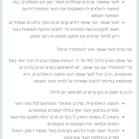
לעור שמשוני: קרמים שכוללים חומרי מגן הם מומלצים, כמו
חומצה היאלורונית המשקמת את העור ומתמודדת עם
השפעת השמש.
לעור שומני: עור שומני דורש קרם פנים נמוך בתכנים שמנתיים.
חשוב לנקוט בגישה מאוזנת כדי למנוע החזקת השמנות בעור.
ניתן לבחור קרמים עם אפקט ממצק או ניקוי עמוק.
מה גורם לעור שומני ואיך להתמודד איתו?
עור שומני נגרם בדרך כלל על ידי הופעת שמנת טבעית רבה יותר בעור.
כדי להתמודד עם עור שומני, יש להשתמש בקרם פנים ברכיבים
מותאמים. רכיב יעיל לעור שומני הוא חומצה היאלורונית, היא
מותאמת במיוחד להזנת ושמירה על לחות העור השומני.
רכיבים חשובים בקרם פנים לשימוש יום ולילה:
חומצה היאלורונית: מרכיב פופולרי המותאם לכל סוגי העור
ומסייע במיצוק העור ואף במילוי קמטים וקמטוטים.
וויטמין C: נוסחת ויטמין C בקרים פנים יכולה לשקם את העור
הפגום ולמזער את הקמטוטים והקמטים.
רטינול: חומר פעיל הדרוש בקרמים בעלי תכשיר רוסק. רטינול
מסייע בהחלקת העור ובטיפוחו.