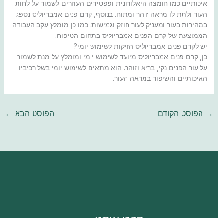
איכותיים כמו חומצה היאלורונית ופפטידים העוזרים לשמור על לחות
העור ולתת לו מראה זוהר ומתוח. בנוסף, קרם פנים אמבריוליס נספג
במהירות בעור ומעניק לעור חוזק וגמישות. כמו כן מומלץ עקב העבודה
הממוצעת של קרם הפנים אמבריוליס בתחום הטיפוח.
יש לקרם פנים אמבריוליס הזיקות לשימוש יומי?
כן, קרם פנים אמבריוליס מיועד לשימוש יומי ומומלץ על מנת לשמור
על עור הפנים נקי, בריא וזוהר. הוא מתאים לשימוש יומי בשל רכיביו
האיכותיים והשיפור במראה העור.
→
הפוסט הקודם
הפוסט הבא
←