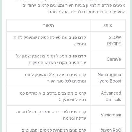
מציגים פתרונות למגוון בעיות העור ומציעים קרמים ייחודיים
המעניקים טיפוח מתקדם לפנים. הנה 7 מהם:
מותג
תיאור
GLOW
קרם פנים
עם פעולה כפולה שמעניק לחות
RECIPE
וממצק
קרם פנים
המכיל תחמוצת אבץ שמגן על
CeraVe
עור הפנים מקרני השמש המזיקות
Neutrogena
קרם פנים במרקם ג'ל המעניק לחות
Hydro Boost
ומתאים לכל סוגי העור
Advanced
קרמים מפוצצים ברכיבים איכותיים כמו
Clinicals
רטינול וויטמין C
קרם פנים לעור רגיש ומגורה, מכיל נוסחה
Vanicream
עדינה ונעימה
RoC רטינול
קרם פנים המפחית קמטים וקמטוטים