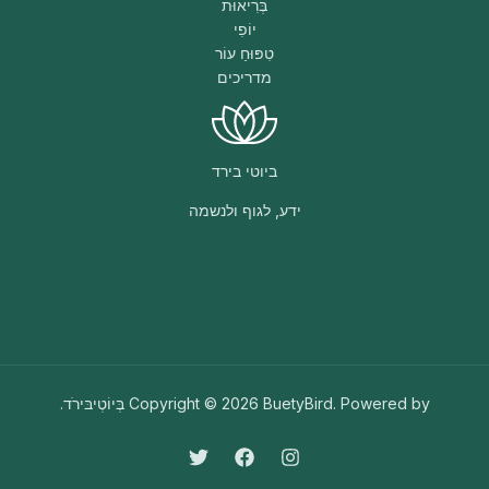
בְּרִיאוּת
יוֹפִי
טִפּוּחַ עוֹר
מדריכים
ביוטי בירד
ידע, לגוף ולנשמה
נכתב בעזרת
המוקד האקדמי
עזרה בכתיבת עבודות אקדמיות
Copyright © 2026 BuetyBird. Powered by בְּיוֹטְיבּירֹד.