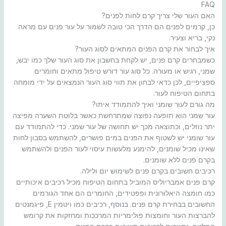
FAQ
האם העור שלי צריך קרם לחות לפנים?
כן, קרמים לפנים הם הדרך הכי טובה לשמור על עור פנים עם מראה
נקי, בריא וצעיר.
איך לבחור את קרם הפנים המתאים לסוג העור?
כשמבחרים קרם פנים, יש לקחת בחשבון את סוג העור שלך כמו יבש,
שמני, רגיש או מעורה. כל סוג עור דורש טיפול מתאים וחומרים
ספציפיים, לכן כדאי לבחון את תווי סוג העור הנמצאים על ידי מומחה
בתחום הטיפוח לעור.
מה גורם לעור שומני ואיך להתמודד איתו?
עור שמני הוא תופעה נפוצה שמתרחשת כאשר בלוטת השערה מפיצה
יתר נוזלים, וכתוצאה מכך יש תחושה של עור שמני. כדי להתמודד עם
עור שומני יש לשטוף את הפנים במים פושרים, להשתמש בסבון לחות
שאינו מכיל שומנים, להימנע מלעשות עיסוי לעור הפנים ולהשתמש
בקרם פנים ללא שומנים.
רכיבים חשובים בקרם פנים לשימוש יום ולילה.
קרם פנים אמבריוליס המוביל בתחום הטיפוח מכיל רכיבים איכותיים
כמו חומצה היאלורונית ופפטידים, החומרים הם אחד הגורמים
החשובים בבחירת קרם פנים. בנוסף, רכיבים כמו ויטמין E, פיגמנטים
להברצות העור וחומצות פולימריות המרככות ומחזקות את קרומש