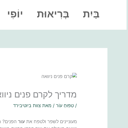
ילוג
תוכן
בַּיִת
בְּרִיאוּת
יוֹפִי
מדריך לקרם פנים ניוו
/
טִפּוּחַ עוֹר
/ מאת
צוות ביוטיבירד
מעוניינים לשפר ולטפח את
עור
הפנים? ת