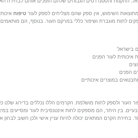
ראל. התקנות והסטנדרטים הגבוהים שלהם הופכים אותם לבחירה הא
טיפוח
איכותי
קים לחות מוגברת ושיפור כללי במרקם העור. בנוסף, הם מותאמים ל
ם בישראל
 איכותית לעור הפנים
צים
ם הפנים
תבטאים במוצרים איכותיים
ור העור ולספק לחות מושלמת. הקרמים הללו נכללים בדירוג שלנו כ
עיים. בין היתר, הם מספקים לחות אינטנסיבית לעור ומסייעים במי
ה היאלורונית, פפטידים, ויטמין B ועוד. בחירת הקרם המתאים יכולה להיות עניין אישי ולכן