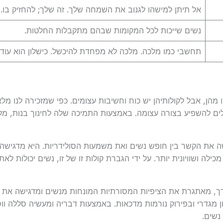
אל תיתן למישהו לגנוב את השמחה שלך. זה שלך; להחזיק בו.
נשים שייכות לכל המקומות שבהם מתקבלות החלטות.
תחשבי כמו מלכה. מלכה לא מפחדת להיכשל. כישלון הוא עוד 
מהן, אבל לקולותיהן יש כוח וחשיבות עצומים. כפי שמזכירה לנו מל
ולים להשפיע בצורה עצומה. באמצעות התמיכה שלה לחינוך בנות, מ
שה את הקשר בין חופש נשים ואת משמעות הסולידריות. היא מדגיש
ילה ושוויונית יותר. על ידי הגברת קולות זו של זו, נשים יכולות לאתג
ך, מאתגרת את הציפיות המסורתיות המונחות מנשים ומדגישה את חש
ון מגדרי ובפירוק נורמות מדכאות. באמצעות דבריה ומעשיה סללה ו
נשים.