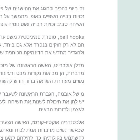
זה חיוני להכיר ולחגוג את ההישגים של 
זכויות רבייה השפיעו באופן מתמשך על 
השיחה סביב זכויות רבייה ואוטונומיה גופנ
bell hooks, סופרת פמיניסטית 
הם לא רק חזקים בנפרד אלא גם ביחד. ע
ולהגדיר מחדש את הדינמיקה הכוחנית ש
מדלן אולברייט, האשה הראשונה של מזכ
מדברות, הן מביאות נקודות מבט ורעיונו
נשים
מעוררת השראה בדור חדש להשתחרר
מישל אובמה, הגברת הראשונה לשעבר של
יש להן את היכולת לשנות את השיחה ולעצב
לעצמן ולדורות הבאים.
אלכסנדריה אוקסיו-קורטז, האישה הצעיר
שכאשר נשים מדברות אמת לכוח ומאתגרות 
להשתמש בקולותיהן כדי להילחם למען צדק,