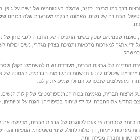
פורצות דרך כמו מרגרט סנגר, שדגלה באוטונומיה של נשים על גופן.
הטיפול והבחירה של נשים. האמונה הבלתי מעורערת שלה בכוחם
של 
ית.
משפיעה, טוענת שפמיניזם עוסק בשינוי התפיסה של החברה לגבי כוחן של 
ל ידי אתגר למערכות מדכאות ותמיכה בצדק מגדרי, נשים יכולות 
במשחק.
ירת המדינה של ארצות הברית, מעודדת נשים להשתמש בקולן ולסרב
ת ייחודיים שיכולים להניע חדשנות והתקדמות חברתית. האמונה של 
 מהאילוצים שנכפו עליהם ולהשמיע את קולם.
 ארצות הברית, מאמינה בכוח הטרנספורמטיבי של קולות הנשים. 
 מחדש את החברה. על ידי שיתוף בסיפוריהן והגנה על זכויותיהן, לנ
ה ביותר שנבחרה אי פעם לקונגרס של ארצות הברית, מדגישה את ח
מערכות קיימות, הן יכולות לחולל שינוי משמעותי. הנועזות והנחיש
 שוויון וחברה מכילה יותר.