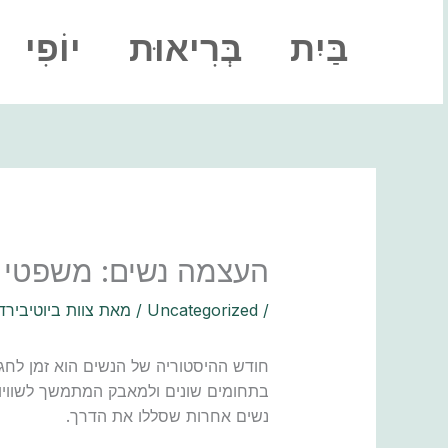
ילוג
תוכן
בַּיִת
בְּרִיאוּת
יוֹפִי
העצמה נשים: משפטי 
/
Uncategorized
/ מאת
צוות ביוטיבירד
חודש ההיסטוריה של הנשים הוא זמן לח
בתחומים שונים ולמאבק המתמשך לשוויון מ
נשים אחרות שסללו את הדרך.