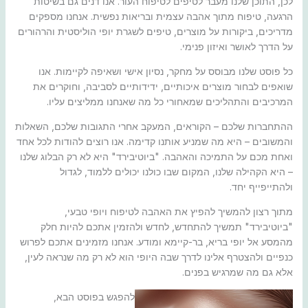
לכן, התוכן שלנו מעבר לטיפים לטיפוח העור. אנו דנים גם בשיטות
הרגעה, טיפוח מתוך אהבה עצמית ובריאות נפשית. אנחנו מספקים
מדריכים, ביקורות על מוצרים, טיפים לשגרת יופי הוליסטית והרהורים
על הדרך לאושר ואיזון פנימי.
כל פוסט שלנו מבוסס על מחקר, נסיון אישי ושאיפה לקיימות. אנו
שואפים לבחור מוצרים איכותיים, ידידותיים לסביבה, וחוקרים את
המרכיבים והתהליכים שמאחורי כל מה שאנחנו ממליצים עליו.
ההתחברות שלכם – הקוראים, המעקב אחרי התגובות שלכם, השאלות
והמשובים – היא מה שמניע אותנו קדימה. אנו רוצים להודות לכל אחד
ואחת מכם על התמיכה והאהבה. "ביוטיבירד" היא לא רק הבלוג שלנו
– היא הקהילה שלנו, המקום שבו כולנו יכולים ללמוד, לגדול
ולהתייפייף יחד.
מתוך רצון להמשיך להפיץ את האהבה לטיפוח ויופי טבעי,
"ביוטיבירד" תמשיך להתחדש, לחדש ולהזמין אתכם להיות חלק
מהמסע אל יופי בריא, בר-קיימא ומודע. אנחנו מזמינים אתכם לפרוש
כנפיים ולהצטרף אלינו לדרך שבה היופי הוא לא רק מה שנראה לעין,
אלא גם מה שמרגיש בפנים.
להפגש בפוסט הבא,