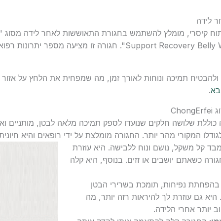
 לידה
Support Recovery Belly Wrap Waist/Pelvis Belt Body Shaper". חגור
ולהבטיח תמיכה ונוחות לאורך זמן, מה שמפחית את הלחץ על אזור ה
בא
.
Ch
 כוללת שלושה חלקים שנועדו לספק תמיכה מלאה לבטן, מותניים ואג
דלו המקורי מהר יותר. החגורה מומלצת על ידי רופאים והיא חיוני
מבד קל משקל, נושם ונוח ללבישה. היא עוזרת
גורה כשאתם יושבים או זזים. בנוסף, היא קלה
 בהפחתת נפיחות, תומכת בשרירי הבטן
היא גם עוזרת לך להיראות רזה יותר, מה
ב יותר אחרי הלידה.