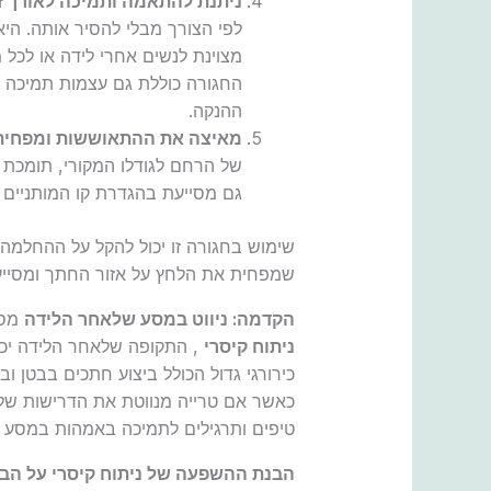
ניתנת להתאמה ותמיכה לאורך ז
לפי הצורך מבלי להסיר אותה. הי
מצוינת לנשים אחרי לידה או לכל מ
החגורה כוללת גם עצמות תמיכה פ
ההנקה.
מאיצה את ההתאוששות ומפחיתה
של הרחם לגודלו המקורי, תומכת 
גם מסייעת בהגדרת קו המותניים 
שימוש בחגורה זו יכול להקל על ההחלמה 
שמפחית את הלחץ על אזור החתך ומסייע 
הקדמה: ניווט במסע שלאחר הלידה
מס
ניתוח קיסרי
, התקופה שלאחר הלידה יכו
כירורגי גדול הכולל ביצוע חתכים בבטן ו
כאשר אם טרייה מנווטת את הדרישות של ה
טיפים ותרגילים לתמיכה באמהות במסע ש
הבנת ההשפעה של ניתוח קיסרי על הבט