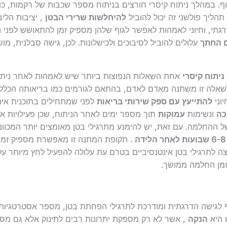
. במהלך ניתוח קיסרי חורצים בניתוח מספר שכבות של רקמות, כול
תהליך פולשני זה יכול להוביל
להיחלשות שרירי הבטן
, יציבות הלי
גתי, וחיוני לאמהות לאפשר לגוף שלהן מספיק זמן להתאושש לפני 
 החתך
עלולים להוביל לסיבוכים ולכישלונות. לכן, גישה סבלנית, מו
יתוח קיסרי
אחת השאלות הנפוצות ביותר שיש לאמהות לאחר ניתוח 
אלה זו משתנה מאדם לאדם, בהתאם לגורמים כמו בריאותה הכללית
וני
להתייעץ עם ספק שירותי בריאות
לפני שמתחילים בתוכנית אימ
כה
ונשימות
עמוקות
תוך מספר ימים לאחר הניתוח, שכן פעילויות א
ל ההחלמה. עם זאת, יש להימנע מתרגילי בטן מאומצים יותר המכוונ
6-8 שבועות לאחר הלידה
. תקופת המתנה זו מאפשרת מספיק זמן 
יצה לתרגילי בטן אינטנסיביים בטרם עת עלולה להפעיל לחץ מיותר על 
מן החלמה ממושך.
לגישה הדרגתית ומודרכת לתרגילי הפחתת בטן, מספר אסטרטגיות 
 היא
הנקה
, אשר לא רק מספקת יתרונות רבים לתינוק אלא גם מ