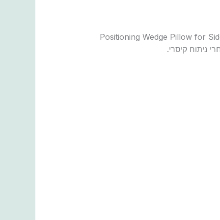
סרי, מומלץ להשתמש בכרית תומכת מסוג “Positioning Wedge Pillow for Side Sleeping (3 in