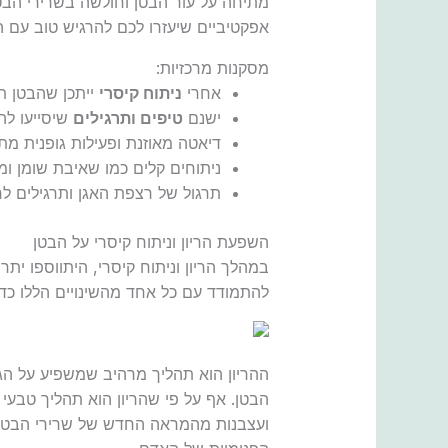
מתיחה על עור הבטן וחולשה בשרירי הב
אפקטיביים שיעזרו לכם להרגיש טוב עם 
מסקנות מרכזיות:
אחרי
ניתוח קיסרי
ייתכן שהבטן ת
ישנם
טיפים ותרגילים
שיסייעו לה
דיאטה מאוזנת ופעילות גופנית מת
ניתוחים קלים כמו שאיבת שומן ו
תרגול של רצפת האגן ותרגילים לחי
השפעת הריון וניתוח קיסרי על הבטן
במהלך הריון וניתוח קיסרי, היתווספו ית
להתמודד עם כל אחד מהשינויים הללו כד
ההריון הוא תהליך מרהיב שמשפיע על הגו
הבטן. אף על פי שהריון הוא תהליך טבע
ועצבנות מהמראה החדש של שרירי הבטן. נ