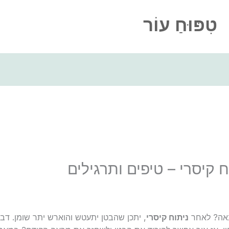
טִפּוּחַ עוֹר
 קיסרי – טיפים ותרגילים
באה? לאחר
ניתוח קיסרי
, יתכן שהבטן יתעטש והוארש יתר שומן. דבר