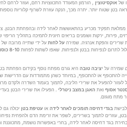
ו של
אוקסיטוצין
, הורמון המעודד התכווצויות רחם, ועוזר לרחם לחזו
ראה בטן שטוח יותר. יתרה מכך, הנקה עוזרת לשרוף קלוריות נוספו
מלאת תפקיד מכריע בהתאוששות לאחר לידה ובהפחתת הבטן. צר
ם, פירות, ירקות ושומנים בריאים חיונית לתמיכה בתהליך הריפוי
ת שרירים והפקת אנרגיה. שמירה
על לחות
על ידי שתייה מרובה של מ
ל לתרום לנפיחות בבטן ולנפיחות. שאפו לשתות לפחות
8-10 כוסות מים
שמירה על
יציבה טובה
היא גורם מפתח נוסף בקידום הפחתת בטן ו
יה להתכופף או להתכופף, במיוחד כשהן מתמודדות עם הדרישות של 
ול לעזור להפעיל את שרירי הליבה, לתמוך בעמוד השדרה ולקדם מראה
נטר אסוף
ואת
האגן במצב ניטרלי
. הפעילו את שרירי הבטן בעדינו
ר מתח מוגזם.
בישת
בגדי דחיסה תומכים לאחר לידה
או
עטיפת בטן
יכולה גם ל
טן, עוזרים לתמוך בשרירים, לשפר את זרימת הדם ולהפחית נפיחות
בבחירת בגד דחיסה לאחר לידה, בחרי באפשרות נושמת, מתכווננת ו