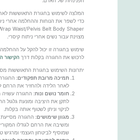
הפנימיות של האדם.
המלצה לשימוש בחגורת התאוששות לאחר
מצוינת עבור נשים אחרי ניתוח קיסרי.
שימוש בחגורה זו יכול להקל על ההחלמה 
לרכוש את החגורה בקלות דרך
הקישור ה
יתרונות השימוש בחגורת התאוששות מסוג ongErfei
תמיכה מרובת תפקודים
: החגורה
לאחר הלידה ולהחזיר את הרחם לגו
חומר נושם ונוח
: החגורה עשויה 
לתקן את היציבה ומונעת גלגול הח
לניקוי וניתן לשטוף אותה בקלות.
מגוון שימושים
: החגורה מסייעת
ומשיבה את הרחם לגודלו המקורי. 
שמוסיף לביטחון העצמי ומרגיש טו