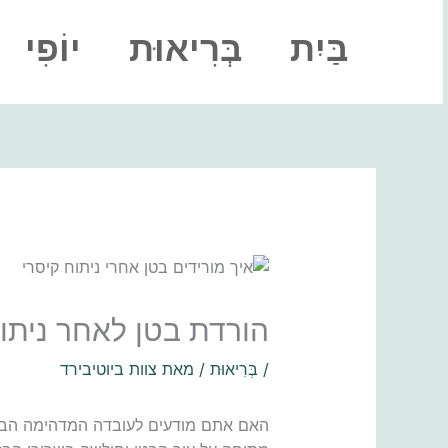
ילוג
תוכן
בַּיִת
בְּרִיאוּת
יוֹפִי
הורדת בטן לאחר ניתוח
/
בְּרִיאוּת
/ מאת
צוות ביוטיבירד
האם אתם מודעים לעובדה המדהימה ה