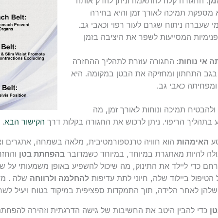
מן
: החגורה קלה להתאמה וניתן להדק אותה
א מספקת תמיכה לאורך זמן והיא בחירה
י שעברה ניתוח שגרם לעור רפוי וכאבי גב.
נימיות המסייעות לשפר את היציבה בזמן
 אי נוחות
: החגורה עוזרת לתהליך ההחזרה
בגב התחתון ומחזיקה את הבטן במקומה. היא
ומפחיתה כאבי גב.
ולהבטיח תמיכה ונוחות לאורך זמן, מה
בתהליך הריפוי. ניתן לרכוש את החגורה בקלות דרך
הקישור הבא
.
ע
האימהות
הוא חוויה טרנספורמטיבית, מלאה בשמחה, אתגרים וצ
לה להיות מאתגרת במיוחד, במיוחד כשמדובר
בהפחתת בטן
והחז
ברחם כדי ליילד את התינוק, מה שיכול להשפיע באופן משמעותי על שר
טיפול ביילוד שלה, חיוני לתת עדיפות
להחלמה
ולרווחה
שלה . מד
להן לאחר הלידה, תוך התמקדות ספציפית במיקוד בטוח ויעיל לשרי
ן
כדי להבין היטב את החשיבות של גישה הדרגתית וזהירה להפחתת ב