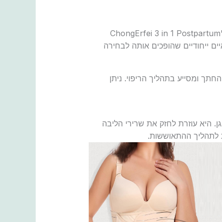
כדי לשפר את הנוחות וההחלמה אחרי ניתוח קיסרי, מומלץ להשתמש בחגורת התאוששות לאחר לידה מסוג "ChongErfei 3 in 1 Postpartum
ה זו מציעה מספר יתרונות רפואיים ייחודיים שהופכים אותה לבחירה
חתך ומסייע בתהליך הריפוי. ניתן
ן. היא עוזרת לחזק את שרירי הליבה
ת לתהליך ההתאוששות.