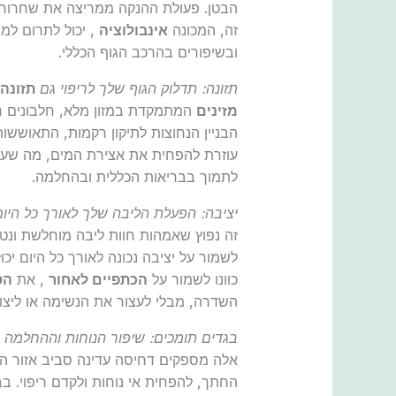
הבטן. פעולת ההנקה ממריצה את שחרור
זה, המכונה
אינבולוציה
, יכול לתרום למ
ובשיפורים בהרכב הגוף הכללי.
תזונה: תדלוק הגוף שלך לריפוי גם
תזונה
מ
מזינים
המתמקדת במזון מלא, חלבונים רזי
הבניין הנחוצות לתיקון רקמות, התאוששו
עוזרת להפחית את אצירת המים, מה שעלו
לתמוך בבריאות הכללית ובהחלמה.
יציבה: הפעלת הליבה שלך לאורך כל היום
זה נפוץ שאמהות חוות ליבה מוחלשת ונטי
לשמור על יציבה נכונה לאורך כל היום יכ
כוונו לשמור על
הכתפיים לאחור
, את
הס
השדרה, מבלי לעצור את הנשימה או ליצו
בגדים תומכים: שיפור הנוחות וההחלמה
ל
אלה מספקים דחיסה עדינה סביב אזור הב
החתך, להפחית אי נוחות ולקדם ריפוי. 