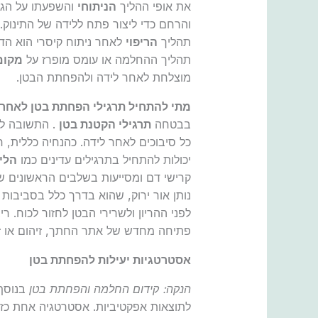
את אופי ההליך
הניתוחי
והשפעתו על הגוף
והרחם כדי ליצור פתח ללידה של התינוק. 
תהליך
הריפוי
לאחר ניתוח קיסרי הוא הדר
תהליך ההחלמה או עומס מופרז על
מקום
מוצלחת לאחר לידה ולהפחתת הבטן.
מתי להתחיל תרגילי הפחתת בטן לאחר נ
בבטחה
תרגילי הקטנת בטן
. התשובה לש
כל סיבוכים לאחר לידה. כהנחיה כללית, חי
יכולות להתחיל בתרגילים עדינים כמו
הלי
קרישי דם ומסייעות בשלבים הראשונים ש
נותן אור ירוק, שהוא בדרך כלל בסביבות
לפני ההריון ולשרירי הבטן לחזור לכוח. ר
פתיחה מחדש של אתר החתך, זיהום או ז
אסטרטגיות יעילות להפחתת בטן
הנקה: קידום החלמה והפחתת בטן
בנוסף 
לתוצאות אפקטיביות. אסטרטגיה אחת כזו